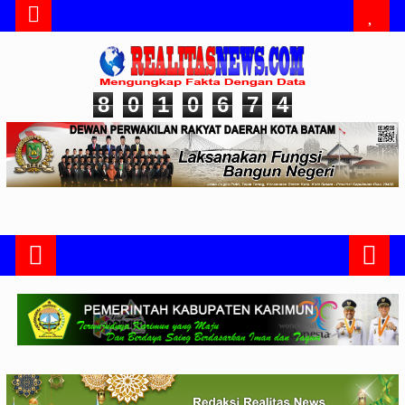
8
0
1
0
6
7
4