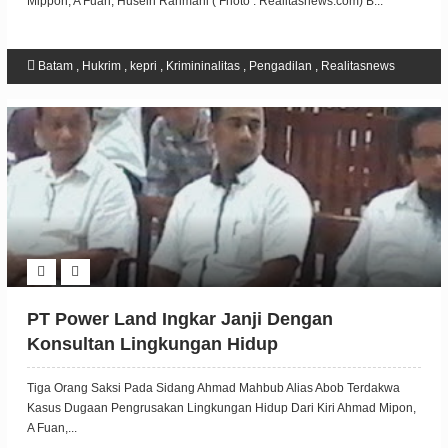
Mippon, A Fuan, Husein Rahmani ( Fhoto : Realitasnews.com) B...
Batam
,
Hukrim
,
kepri
,
Krimininalitas
,
Pengadilan
,
Realitasnews
PT Power Land Ingkar Janji Dengan
Konsultan Lingkungan Hidup
Tiga Orang Saksi Pada Sidang Ahmad Mahbub Alias Abob Terdakwa
Kasus Dugaan Pengrusakan Lingkungan Hidup Dari Kiri Ahmad Mipon,
A Fuan,...