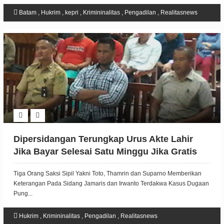
Batam
,
Hukrim
,
kepri
,
Krimininalitas
,
Pengadilan
,
Realitasnews
Dipersidangan Terungkap Urus Akte Lahir
Jika Bayar Selesai Satu Minggu Jika Gratis
Selesainya Lebih Lama
Tiga Orang Saksi Sipil Yakni Toto, Thamrin dan Suparno Memberikan
Keterangan Pada Sidang Jamaris dan Irwanto Terdakwa Kasus Dugaan
Pung...
Hukrim
,
Krimininalitas
,
Pengadilan
,
Realitasnews