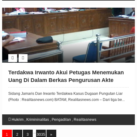
Terdakwa Irwanto Akui Petugas Menemukan
Uang Di Dalam Berkas Pengurusan Akte
Nikah
Sidang Jamaris Dan Irwanto Terdakwa Kasus Dugaan Pungutan Liar
(Fhoto : Realitasnews.com) BATAM, Realitasnews.com – Dari tiga be...
Hukrim
,
Krimininalitas
,
Pengadilan
,
Realitasnews
...
1
2
3
3035
»