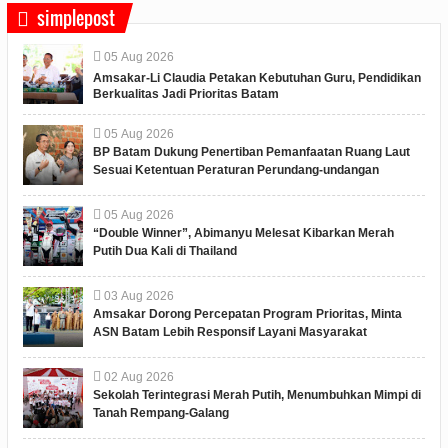
simplepost
05
Aug
2026
Amsakar-Li Claudia Petakan Kebutuhan Guru, Pendidikan
Berkualitas Jadi Prioritas Batam
05
Aug
2026
BP Batam Dukung Penertiban Pemanfaatan Ruang Laut
Sesuai Ketentuan Peraturan Perundang-undangan
05
Aug
2026
“Double Winner”, Abimanyu Melesat Kibarkan Merah
Putih Dua Kali di Thailand
03
Aug
2026
Amsakar Dorong Percepatan Program Prioritas, Minta
ASN Batam Lebih Responsif Layani Masyarakat
02
Aug
2026
Sekolah Terintegrasi Merah Putih, Menumbuhkan Mimpi di
Tanah Rempang-Galang