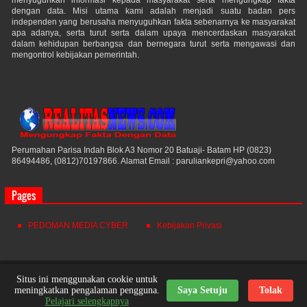
menyuguhkan informasi kepada masyarakat serta mengungkap fakta
dengan data. Misi utama kami adalah menjadi suatu badan pers
independen yang berusaha menyuguhkan fakta sebenarnya ke masyarakat
apa adanya, serta turut serta dalam upaya mencerdaskan masyarakat
dalam kehidupan berbangsa dan bernegara turut serta mengawasi dan
mengontrol kebijakan pemerintah.
Perumahan Parisa Indah Blok A3 Nomor 20 Batuaji- Batam HP (0823)
86494486, (0812)70197866. Alamat Email : paruliankepri@yahoo.com
Pages
PEDOMAN MEDIA CYBER
Kebijakan Privasi
Realitas News
© 2021. All Rights Reserved.
Situs ini menggunakan cookie untuk
meningkatkan pengalaman pengguna.
Saya Setuju
Tolak
Powered by
Themes24x7
Nick Desain
Pelajari selengkapnya