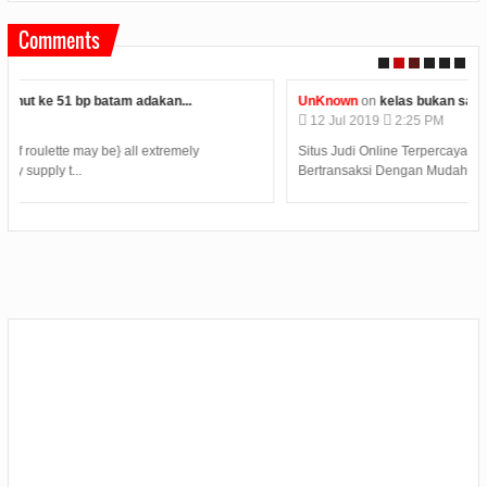
Comments
UnKnown
on
kelas bukan satu satunya tempat belajar...
12
Jul
2019
2:25 PM
Situs Judi Online Terpercaya Menyediakan Kemudahan Dalam
Bertransaksi Dengan Mudah 24 Jam. Deposit T...