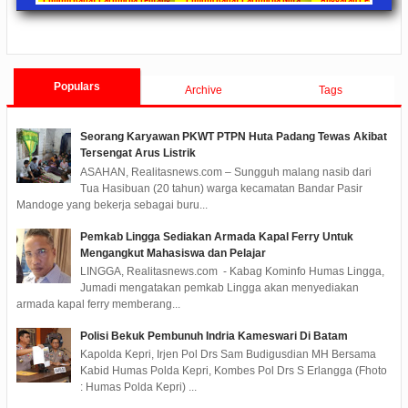
angan Umum Fraksi-
Pengantar LKPJ Walikota
Tahun 2020 Sebesar Rp 31,4 Miliar
Menggu
08
0 Comments
2020/04/30
0 Comments
2020/04/28
0 Comments
2020/02
tang LKPJ Walikota
Tanjungpinang Tahun 2019
pinang TA 2019
Populars
Archive
Tags
Seorang Karyawan PKWT PTPN Huta Padang Tewas Akibat
Tersengat Arus Listrik
ASAHAN, Realitasnews.com – Sungguh malang nasib dari
Tua Hasibuan (20 tahun) warga kecamatan Bandar Pasir
Mandoge yang bekerja sebagai buru...
Pemkab Lingga Sediakan Armada Kapal Ferry Untuk
Mengangkut Mahasiswa dan Pelajar
LINGGA, Realitasnews.com - Kabag Kominfo Humas Lingga,
Jumadi mengatakan pemkab Lingga akan menyediakan
armada kapal ferry memberang...
Polisi Bekuk Pembunuh Indria Kameswari Di Batam
Kapolda Kepri, Irjen Pol Drs Sam Budigusdian MH Bersama
Kabid Humas Polda Kepri, Kombes Pol Drs S Erlangga (Fhoto
: Humas Polda Kepri) ...