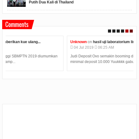
Putih Dua Kali di Thailand
Comments
Unknown
on
hasil uji laboratorium limbah plastik...
04
Jul
2019
06:25 AM
Judi Deposit Ovo semakin booming di dunia judi online dengan
minimal deposit 10.000 Yuukkkk gabung j...
s