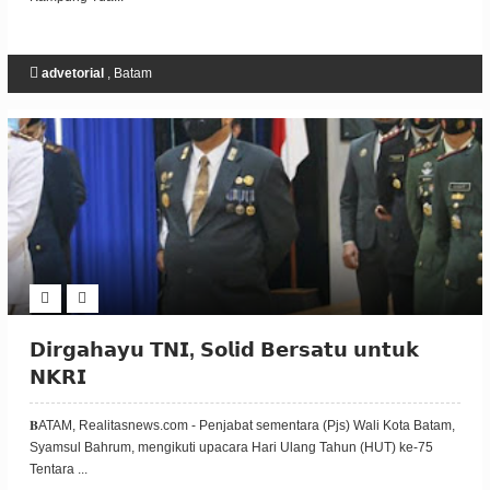
advetorial
,
Batam
𝗗𝗶𝗿𝗴𝗮𝗵𝗮𝘆𝘂 𝗧𝗡𝗜, 𝗦𝗼𝗹𝗶𝗱 𝗕𝗲𝗿𝘀𝗮𝘁𝘂 𝘂𝗻𝘁𝘂𝗸
𝗡𝗞𝗥𝗜
𝐁ATAM, Realitasnews.com - Penjabat sementara (Pjs) Wali Kota Batam,
Syamsul Bahrum, mengikuti upacara Hari Ulang Tahun (HUT) ke-75
Tentara ...