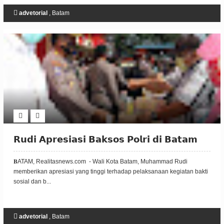
advetorial
,
Batam
𝗥𝘂𝗱𝗶 𝗔𝗽𝗿𝗲𝘀𝗶𝗮𝘀𝗶 𝗕𝗮𝗸𝘀𝗼𝘀 𝗣𝗼𝗹𝗿𝗶 𝗱𝗶 𝗕𝗮𝘁𝗮𝗺
𝐁ATAM, Realitasnews.com - Wali Kota Batam, Muhammad Rudi
memberikan apresiasi yang tinggi terhadap pelaksanaan kegiatan bakti
sosial dan b...
advetorial
,
Batam