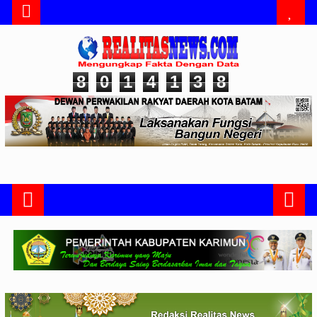
8
0
1
4
1
3
8