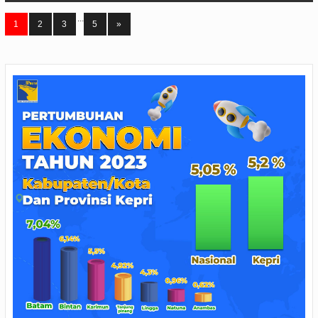
...
1
2
3
5
»