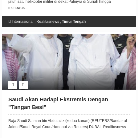
jatuh satu helikopter militer di dekat Palmyra di Suriah hingga
menewas...
Internasional
,
Realitasnews
,
Timur Tengah
Saudi Akan Hadapi Ekstremis Dengan
"Tangan Besi"
Raja Saudi Salman bin Abdulaziz (kedua kanan) (REUTERS/Bandar al-
Jaloud/Saudi Royal Court/Handout via Reuters) DUBAI , Realitasnews -
...