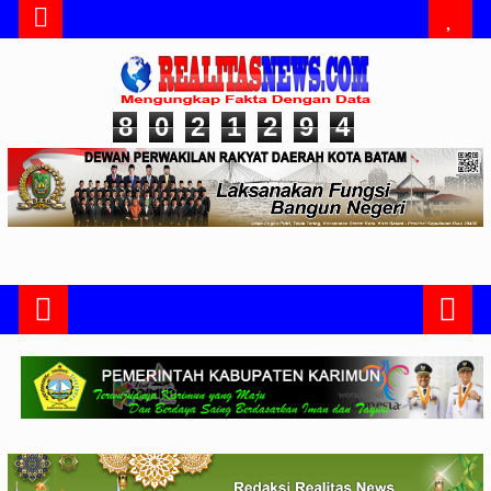
8
0
2
1
2
9
4