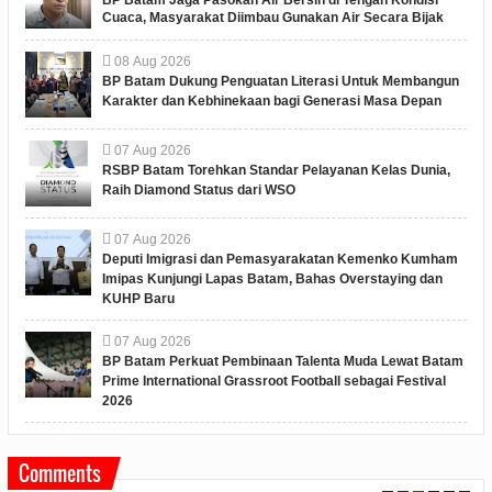
BP Batam Jaga Pasokan Air Bersih di Tengah Kondisi
Cuaca, Masyarakat Diimbau Gunakan Air Secara Bijak
08
Aug
2026
BP Batam Dukung Penguatan Literasi Untuk Membangun
Karakter dan Kebhinekaan bagi Generasi Masa Depan
07
Aug
2026
RSBP Batam Torehkan Standar Pelayanan Kelas Dunia,
Raih Diamond Status dari WSO
07
Aug
2026
Deputi Imigrasi dan Pemasyarakatan Kemenko Kumham
Imipas Kunjungi Lapas Batam, Bahas Overstaying dan
KUHP Baru
07
Aug
2026
BP Batam Perkuat Pembinaan Talenta Muda Lewat Batam
Prime International Grassroot Football sebagai Festival
2026
Comments