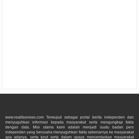
www.realitasnews.com Terwujud sebagai portal berita independen dan
menyuguhkan informasi kepada masyarakat serta mengungkap fakta
dengan data. Misi utama kami adalah menjadi suatu badan pers
independen yang berusaha menyuguhkan fakta sebenarnya ke masyarakat
apa adanya, serta turut serta dalam upaya mencerdaskan masyarakat