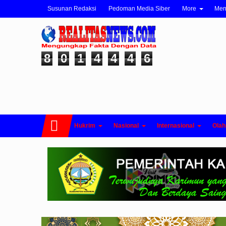
Susunan Redaksi
Pedoman Media Siber
More
Me
8
0
1
4
4
4
6
Hukrim
Nasional
Internasional
Olah