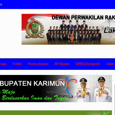
nu
raga
Politik
Pemko Batam
BP Batam
DPRD Bengkalis
Opini