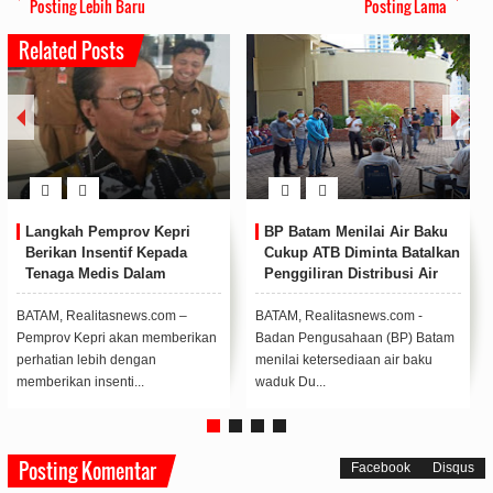
Posting Lebih Baru
Posting Lama
Related Posts
Tampil Praktis dan Irit,
Kapolda Kepri Buka Diktuk
Honda Supra X 125 Cocok
Bintara Polri T.A 2020/2021
Temani Aktivitas Anak Muda
di Sekolah Polisi Negara
di Kepri
Polda Kepri
Honda Supra X 125 hadir sebagai
KARIMUN, Realitasnews.com -
motor yang dikenal tangguh dan
Kapolda Kepri, Irjen Dr. Pol Aris
irit cocok digunakan untuk masy...
Budiman M,Si memimpin upacara
pembukaa...
Posting Komentar
Facebook
Disqus