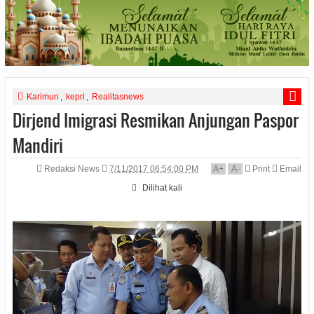
Karimun
,
kepri
,
Realitasnews
Dirjend Imigrasi Resmikan Anjungan Paspor
Mandiri
Redaksi News
7/11/2017 06:54:00 PM
A
+
A
-
Print
Email
Dilihat
kali