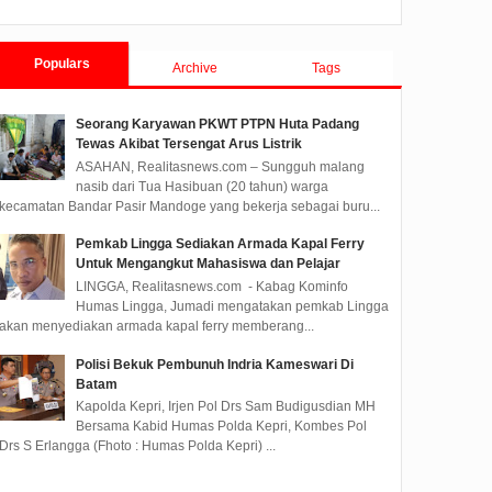
Tanjungpinang TA 2019
Populars
Archive
Tags
Seorang Karyawan PKWT PTPN Huta Padang
Tewas Akibat Tersengat Arus Listrik
ASAHAN, Realitasnews.com – Sungguh malang
nasib dari Tua Hasibuan (20 tahun) warga
kecamatan Bandar Pasir Mandoge yang bekerja sebagai buru...
Pemkab Lingga Sediakan Armada Kapal Ferry
Untuk Mengangkut Mahasiswa dan Pelajar
LINGGA, Realitasnews.com - Kabag Kominfo
Humas Lingga, Jumadi mengatakan pemkab Lingga
akan menyediakan armada kapal ferry memberang...
Polisi Bekuk Pembunuh Indria Kameswari Di
Batam
Kapolda Kepri, Irjen Pol Drs Sam Budigusdian MH
Bersama Kabid Humas Polda Kepri, Kombes Pol
Drs S Erlangga (Fhoto : Humas Polda Kepri) ...