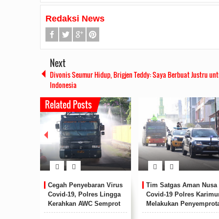
Redaksi News
Next
Divonis Seumur Hidup, Brigjen Teddy: Saya Berbuat Justru un
Indonesia
Related Posts
uka
Cegah Penyebaran Virus
Tim Satgas Aman Nusa 
Rudi Sampaikan Rencana
Rudi Tinjau Pemupukan Pohon dan
Safari Ramadhan Walikota Aj
olri T.A
Covid-19, Polres Lingga
Covid-19 Polres Karimu
Pembangunan Batam
Kesiapan Pelebaran Jalan
Silahturahmi Dan Komunika
kolah
Kerahkan AWC Semprot
Melakukan Penyemprot
Dengan Masyarakat
2019/07/16
0 Comments
2019/06/19
0 Comments
lda Kepri
Disinfektan Jalanan Dabo
Disenfektan Di Ruas Jal
2019/05/14
0 Commen