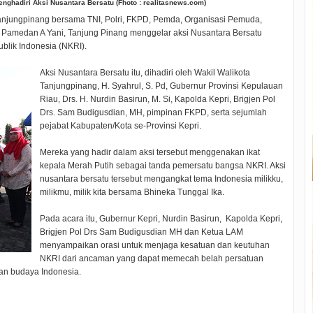
nghadiri Aksi Nusantara Bersatu (Fhoto : realitasnews.com)
Tanjungpinang bersama TNI, Polri, FKPD, Pemda, Organisasi Pemuda,
 Pamedan A Yani, Tanjung Pinang menggelar aksi Nusantara Bersatu
lik Indonesia (NKRI).
Aksi Nusantara Bersatu itu, dihadiri oleh Wakil Walikota
Tanjungpinang, H. Syahrul, S. Pd, Gubernur Provinsi Kepulauan
Riau, Drs. H. Nurdin Basirun, M. Si, Kapolda Kepri, Brigjen Pol
Drs. Sam Budigusdian, MH, pimpinan FKPD, serta sejumlah
pejabat Kabupaten/Kota se-Provinsi Kepri.
Mereka yang hadir dalam aksi tersebut menggenakan ikat
kepala Merah Putih sebagai tanda pemersatu bangsa NKRI. Aksi
nusantara bersatu tersebut mengangkat tema Indonesia milikku,
milikmu, milik kita bersama Bhineka Tunggal Ika.
Pada acara itu, Gubernur Kepri, Nurdin Basirun, Kapolda Kepri,
Brigjen Pol Drs Sam Budigusdian MH dan Ketua LAM
menyampaikan orasi untuk menjaga kesatuan dan keutuhan
NKRI dari ancaman yang dapat memecah belah persatuan
dan budaya Indonesia.