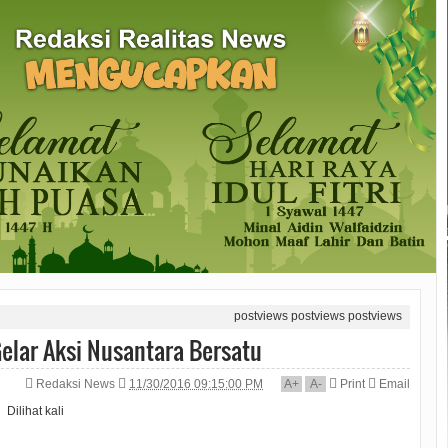
postviews
postviews
postviews
elar Aksi Nusantara Bersatu
Redaksi News
11/30/2016 09:15:00 PM
A
+
A
-
Print
Email
Dilihat
kali