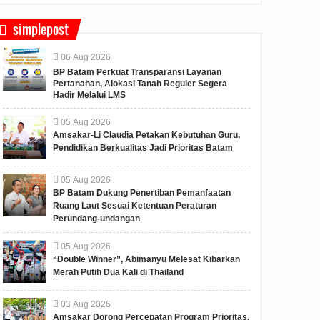
simplepost
06
Aug
2026
BP Batam Perkuat Transparansi Layanan
Pertanahan, Alokasi Tanah Reguler Segera
Hadir Melalui LMS
05
Aug
2026
Amsakar-Li Claudia Petakan Kebutuhan Guru,
Pendidikan Berkualitas Jadi Prioritas Batam
05
Aug
2026
BP Batam Dukung Penertiban Pemanfaatan
Ruang Laut Sesuai Ketentuan Peraturan
Perundang-undangan
05
Aug
2026
“Double Winner”, Abimanyu Melesat Kibarkan
Merah Putih Dua Kali di Thailand
03
Aug
2026
Amsakar Dorong Percepatan Program Prioritas,