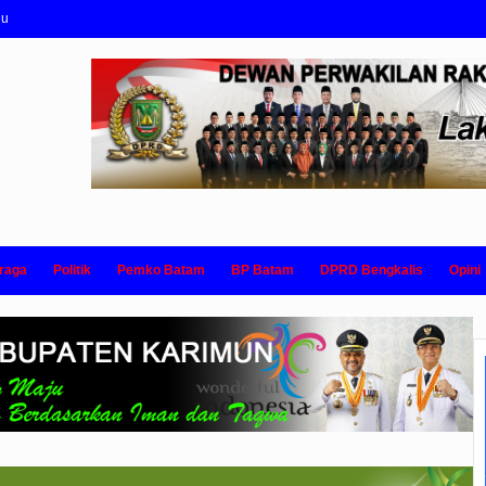
nu
raga
Politik
Pemko Batam
BP Batam
DPRD Bengkalis
Opini