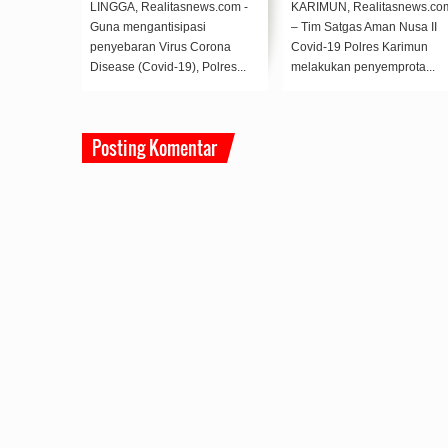
Singkep
Protokol
news.com -
LINGGA, Realitasnews.com -
KARIMUN, Realitasnews.co
Dr. Pol
Guna mengantisipasi
– Tim Satgas Aman Nusa II
 memimpin
penyebaran Virus Corona
Covid-19 Polres Karimun
.
Disease (Covid-19), Polres...
melakukan penyemprota...
Posting Komentar