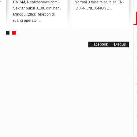
Covid-19
m
BATAM, Realitasnews.com -
Normal 0 false false false EN-
Sekitar pukul 01.00 dini hari,
ID X-NONE X-NONE ...
Minggu (28/3), telepon di
ruang operator...
Facebook
Disqus