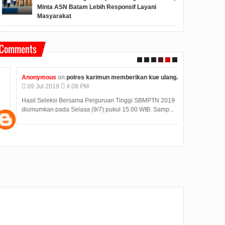
Minta ASN Batam Lebih Responsif Layani
Masyarakat
Comments
Anonymous
on
polres karimun memberikan kue ulang...
Unknown
on
h
09
Jul
2019
4:08 PM
04
Jul
2019
Hasil Seleksi Bersama Perguruan Tinggi SBMPTN 2019
Judi Deposit O
diumumkan pada Selasa (9/7) pukul 15.00 WIB. Samp...
dengan minimal