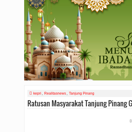
kepri
,
Realitasnews
,
Tanjung Pinang
Ratusan Masyarakat Tanjung Pinang G