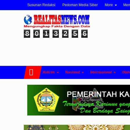
Susunan Redaksi
Pedoman Media Siber
More
Me
8
0
1
3
2
5
6
Hukrim
Nasional
Internasional
Olah