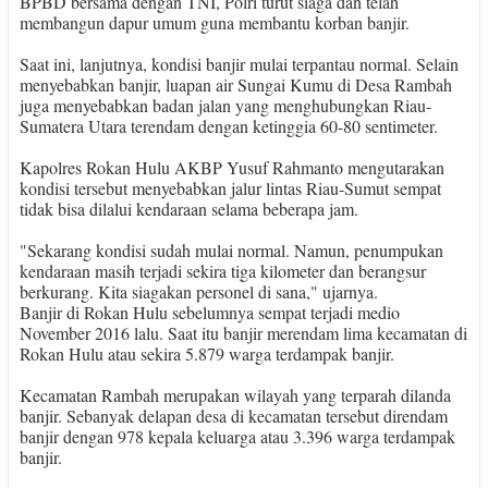
BPBD bersama dengan TNI, Polri turut siaga dan telah
membangun dapur umum guna membantu korban banjir.
Saat ini, lanjutnya, kondisi banjir mulai terpantau normal. Selain
menyebabkan banjir, luapan air Sungai Kumu di Desa Rambah
juga menyebabkan badan jalan yang menghubungkan Riau-
Sumatera Utara terendam dengan ketinggia 60-80 sentimeter.
Kapolres Rokan Hulu AKBP Yusuf Rahmanto mengutarakan
kondisi tersebut menyebabkan jalur lintas Riau-Sumut sempat
tidak bisa dilalui kendaraan selama beberapa jam.
"Sekarang kondisi sudah mulai normal. Namun, penumpukan
kendaraan masih terjadi sekira tiga kilometer dan berangsur
berkurang. Kita siagakan personel di sana," ujarnya.
Banjir di Rokan Hulu sebelumnya sempat terjadi medio
November 2016 lalu. Saat itu banjir merendam lima kecamatan di
Rokan Hulu atau sekira 5.879 warga terdampak banjir.
Kecamatan Rambah merupakan wilayah yang terparah dilanda
banjir. Sebanyak delapan desa di kecamatan tersebut direndam
banjir dengan 978 kepala keluarga atau 3.396 warga terdampak
banjir.