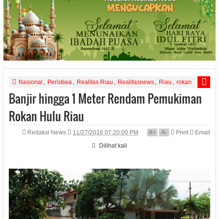
Nasional
,
Peristiwa
,
Realitas Riau
,
Realitasnews
,
Riau
,
rokan
,
sumatera
Banjir hingga 1 Meter Rendam Pemukiman
Rokan Hulu Riau
Redaksi News
11/27/2016 07:20:00 PM
A
+
A
-
Print
Email
Dilihat
kali