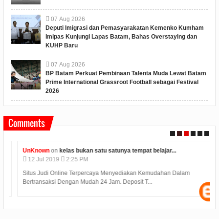
07
Aug
2026
Deputi Imigrasi dan Pemasyarakatan Kemenko Kumham
Imipas Kunjungi Lapas Batam, Bahas Overstaying dan
KUHP Baru
07
Aug
2026
BP Batam Perkuat Pembinaan Talenta Muda Lewat Batam
Prime International Grassroot Football sebagai Festival
2026
Comments
UnKnown
on
kelas bukan satu satunya tempat belajar...
12
Jul
2019
2:25 PM
Situs Judi Online Terpercaya Menyediakan Kemudahan Dalam
Bertransaksi Dengan Mudah 24 Jam. Deposit T...