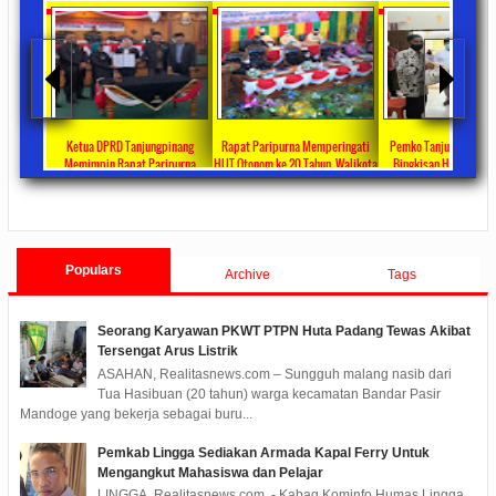
ta Ajang
Ketua DPRD Tanjungpinang
Rapat Paripurna Memperingati
Pemko Tanjung Pinang
unikasi
Memimpin Rapat Paripurna
HUT Otonom ke 20 Tahun, Walikota
Bingkisan Hari Raya Id
at
Pengesahan Ranperda Perubahan
Rahma Paparkan Capaian
Untuk Masyarakat Pene
ments
2022/09/24
0 Comments
2021/10/18
0 Comments
2020/05/11
0 Com
APBD TA 2022 Menjadi Perda
Pembangunan Selama 3 Tahun
Populars
Archive
Tags
Seorang Karyawan PKWT PTPN Huta Padang Tewas Akibat
Tersengat Arus Listrik
ASAHAN, Realitasnews.com – Sungguh malang nasib dari
Tua Hasibuan (20 tahun) warga kecamatan Bandar Pasir
Mandoge yang bekerja sebagai buru...
Pemkab Lingga Sediakan Armada Kapal Ferry Untuk
Mengangkut Mahasiswa dan Pelajar
LINGGA, Realitasnews.com - Kabag Kominfo Humas Lingga,