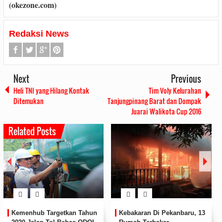
(okezone.com)
Redaksi News
Next
Previous
Heli TNI yang Hilang Kontak
Tim Voly Kelurahan
Ditemukan
Tanjungpinang Barat dan Dompak
Juarai Walikota Cup 2016
Related Posts
Kemenhub Targetkan Tahun
Kebakaran Di Pekanbaru, 13