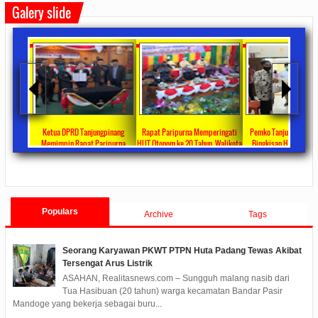
Galery slide
ta Ajang
Ketua DPRD Tanjungpinang
Rapat Paripurna Memperingati
Pemko Tanjung Pinang
unikasi
Memimpin Rapat Paripurna
HUT Otonom ke 20 Tahun, Walikota
Bingkisan Hari Raya Id
at
Pengesahan Ranperda Perubahan
Rahma Paparkan Capaian
Untuk Masyarakat Pene
ments
2022/09/24
0 Comments
2021/10/18
0 Comments
2020/05/11
0 Com
APBD TA 2022 Menjadi Perda
Pembangunan Selama 3 Tahun
Populars
Archive
Tags
Seorang Karyawan PKWT PTPN Huta Padang Tewas Akibat
Tersengat Arus Listrik
ASAHAN, Realitasnews.com – Sungguh malang nasib dari
Tua Hasibuan (20 tahun) warga kecamatan Bandar Pasir
Mandoge yang bekerja sebagai buru...