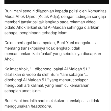
a
g
g
e
Buni Yani sendiri dilaporkan kepada polisi oleh Komunitas
e
c
Muda Ahok-Djarot (Kotak Adja), dengan tudingan sengaja
c
o
memberi tanskripsi tak lengkap pada rekaman video
a
p
pidato Ahok terkait surat Al-Maidah sehingga diartikan
p
y
t
r
sebagai penghinaan terhadap Islam.
i
i
o
g
Dalam berbagai kesempatan, Buni Yani mengakui, ia
n
h
memang transkripsinya tidak lengkap, tidak
t
mencantumkan kata 'pakai' yang sebetulnya diucapkan
Ahok.
Kalimat Ahok, "... dibohongi pakai Al Maidah 51,"
dituliskan di video itu oleh Buni Yani sebagai "...
dibohongi Al Maidah 51," yang menurut pelapor
mengubah arti kalimat, yang memicu kemarahan
sebagian umat Islam.
Buni Yani berdalih saat melakukan transkripsi, ia tidak
menggunakan
headphone
.