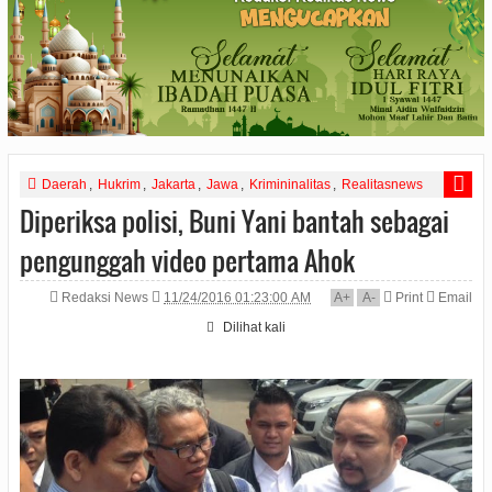
Daerah
,
Hukrim
,
Jakarta
,
Jawa
,
Krimininalitas
,
Realitasnews
Diperiksa polisi, Buni Yani bantah sebagai
pengunggah video pertama Ahok
Redaksi News
11/24/2016 01:23:00 AM
A
+
A
-
Print
Email
Dilihat
kali