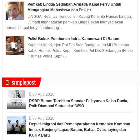
Pemkab Lingga Sediakan Armada Kapal Ferry Untuk
Mengangkut Mahasiswa dan Pelajar
LINGGA, Realitasnews.com - Kabag Kominfo Humas Lingga,
Jumadi mengatakan pemkab Lingga akan menyediakan
armada kapal ferry memberang...
Polisi Bekuk Pembunuh Indria Kameswari Di Batam
Kapolda Kepri, Irjen Pol Drs Sam Budigusdian MH Bersama
Kabid Humas Polda Kepri, Kombes Pol Drs S Erlangga (Fhoto
: Humas Polda Kepri) ...
simplepost
07
Aug
2026
RSBP Batam Torehkan Standar Pelayanan Kelas Dunia,
Raih Diamond Status dari WSO
07
Aug
2026
Deputi Imigrasi dan Pemasyarakatan Kemenko Kumham
Imipas Kunjungi Lapas Batam, Bahas Overstaying dan
KUHP Baru