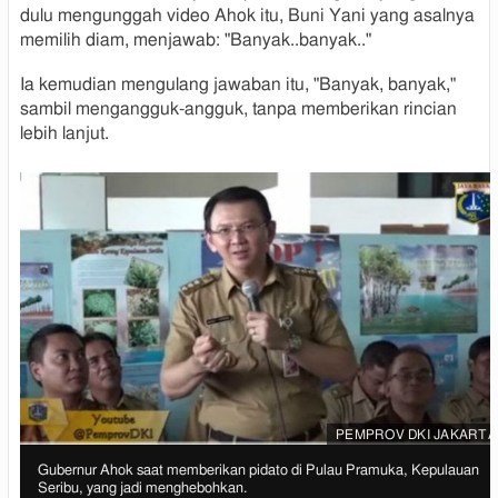
dulu mengunggah video Ahok itu, Buni Yani yang asalnya
memilih diam, menjawab: "Banyak..banyak.."
Ia kemudian mengulang jawaban itu, "Banyak, banyak,"
sambil mengangguk-angguk, tanpa memberikan rincian
lebih lanjut.
PEMPROV DKI JAKARTA
I
Gubernur Ahok saat memberikan pidato di Pulau Pramuka, Kepulauan
I
m
Seribu, yang jadi menghebohkan.
m
a