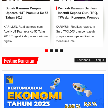
3 Korban Tewas Heli
Helikopter Terbakar, Proses
Basarnas Jatuh Sudah
Evakuasi dari Gunung Butak
Dievakuasi
Ditunda
Heli Basarnas yang jatuh/ Foto:
Fhoto : dok Istimewa (detik.com)
dokumen istimewa SEMARANG,
JAKARTA, Realitasnews.com -
Realitasnews.com - Kabid Humas
Sebuah helikopter jenis Daup...
Polda ...
Posting Komentar
Facebook
Disqus