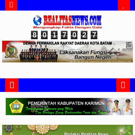
8
0
1
7
0
2
7