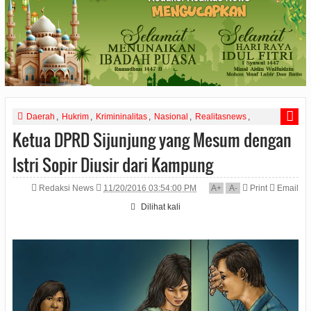
Daerah
,
Hukrim
,
Krimininalitas
,
Nasional
,
Realitasnews
,
sumatera
Ketua DPRD Sijunjung yang Mesum dengan
Istri Sopir Diusir dari Kampung
Redaksi News
11/20/2016 03:54:00 PM
A
+
A
-
Print
Email
Dilihat
kali