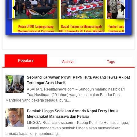
ta Ajang
Ketua DPRD Tanjungpinang
Rapat Paripurna Memperingati
Pemko Tanjung Pinang
unikasi
Memimpin Rapat Paripurna
HUT Otonom ke 20 Tahun, Walikota
Bingkisan Hari Raya Id
at
Pengesahan Ranperda Perubahan
Rahma Paparkan Capaian
Untuk Masyarakat Pene
ments
2022/09/24
0 Comments
2021/10/18
0 Comments
2020/05/11
0 Com
APBD TA 2022 Menjadi Perda
Pembangunan Selama 3 Tahun
Populars
Archive
Tags
Seorang Karyawan PKWT PTPN Huta Padang Tewas Akibat
Tersengat Arus Listrik
ASAHAN, Realitasnews.com – Sungguh malang nasib dari
Tua Hasibuan (20 tahun) warga kecamatan Bandar Pasir
Mandoge yang bekerja sebagai buru...
Pemkab Lingga Sediakan Armada Kapal Ferry Untuk
Mengangkut Mahasiswa dan Pelajar
LINGGA, Realitasnews.com - Kabag Kominfo Humas Lingga,
Jumadi mengatakan pemkab Lingga akan menyediakan
armada kapal ferry memberang...