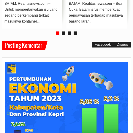
3
Batam
BATAM, Realitasnews.com – Bea
Ekcavator sedang memuat tana
ang
Cukai Batam terus memperkuat
ke tongkang untuk di buang ke
pengawasan terhadap masuknya
pesisir Pulau Cicir. (F/Ist)...
barang laran...
Posting Komentar
Facebook
Disqus