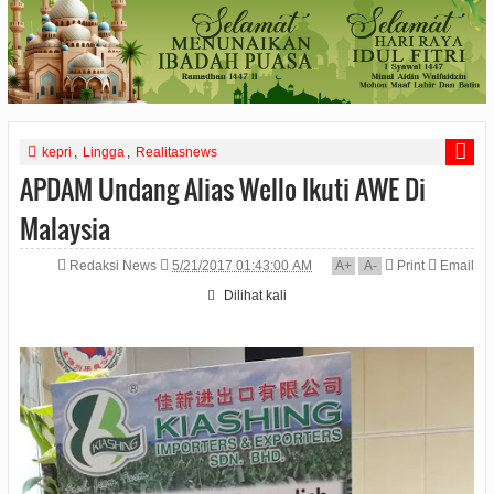
kepri
,
Lingga
,
Realitasnews
APDAM Undang Alias Wello Ikuti AWE Di
Malaysia
Redaksi News
5/21/2017 01:43:00 AM
A
+
A
-
Print
Email
Dilihat
kali