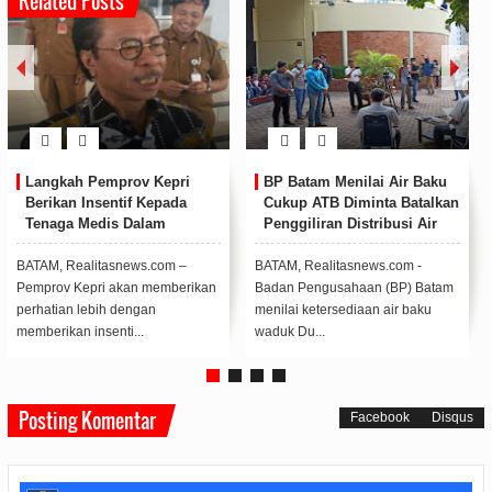
Related Posts
Tampil Praktis dan Irit,
Kapolda Kepri Buka Diktuk
Honda Supra X 125 Cocok
Bintara Polri T.A 2020/2021
Temani Aktivitas Anak Muda
di Sekolah Polisi Negara
di Kepri
Polda Kepri
Honda Supra X 125 hadir sebagai
KARIMUN, Realitasnews.com -
motor yang dikenal tangguh dan
Kapolda Kepri, Irjen Dr. Pol Aris
irit cocok digunakan untuk masy...
Budiman M,Si memimpin upacara
pembukaa...
Posting Komentar
Facebook
Disqus