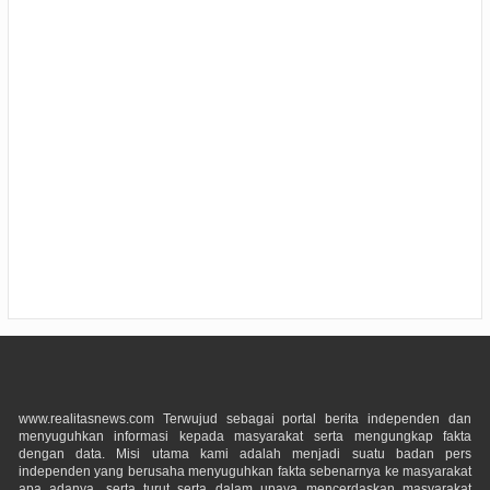
www.realitasnews.com Terwujud sebagai portal berita independen dan
menyuguhkan informasi kepada masyarakat serta mengungkap fakta
dengan data. Misi utama kami adalah menjadi suatu badan pers
independen yang berusaha menyuguhkan fakta sebenarnya ke masyarakat
apa adanya, serta turut serta dalam upaya mencerdaskan masyarakat