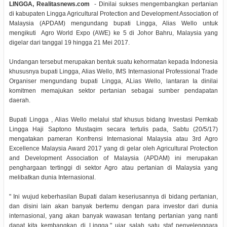
LINGGA, Realitasnews.com
- Dinilai sukses mengembangkan pertanian
di kabupaten Lingga Agricultural Protection and Development Association of
Malaysia (APDAM) mengundang bupati Lingga, Alias Wello untuk
mengikuti Agro World Expo (AWE) ke 5 di Johor Bahru, Malaysia yang
digelar dari tanggal 19 hingga 21 Mei 2017.
Undangan tersebut merupakan bentuk suatu kehormatan kepada Indonesia
khususnya bupati Lingga, Alias Wello, IMS Internasional Professional Trade
Organiser mengundang bupati Lingga, ALias Wello, lantaran Ia dinilai
komitmen memajukan sektor pertanian sebagai sumber pendapatan
daerah.
Bupati Lingga , Alias Wello melalui staf khusus bidang Investasi Pemkab
Lingga Haji Saptono Mustaqim secara tertulis pada, Sabtu (20/5/17)
mengatakan pameran Konfrensi Internasional Malaysia atau 3rd Agro
Excellence Malaysia Award 2017 yang di gelar oleh Agricultural Protection
and Development Association of Malaysia (APDAM) ini merupakan
penghargaan tertinggi di sektor Agro atau pertanian di Malaysia yang
melibatkan dunia Internasional.
" Ini wujud keberhasilan Bupati dalam keseriusannya di bidang pertanian,
dan disini lain akan banyak bertemu dengan para investor dari dunia
internasional, yang akan banyak wawasan tentang pertanian yang nanti
dapat kita kembangkan di Lingga," ujar salah satu staf penyelenggara