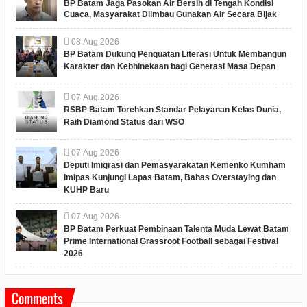
BP Batam Jaga Pasokan Air Bersih di Tengah Kondisi
Cuaca, Masyarakat Diimbau Gunakan Air Secara Bijak
08
Aug
2026
BP Batam Dukung Penguatan Literasi Untuk Membangun
Karakter dan Kebhinekaan bagi Generasi Masa Depan
07
Aug
2026
RSBP Batam Torehkan Standar Pelayanan Kelas Dunia,
Raih Diamond Status dari WSO
07
Aug
2026
Deputi Imigrasi dan Pemasyarakatan Kemenko Kumham
Imipas Kunjungi Lapas Batam, Bahas Overstaying dan
KUHP Baru
07
Aug
2026
BP Batam Perkuat Pembinaan Talenta Muda Lewat Batam
Prime International Grassroot Football sebagai Festival
2026
Comments