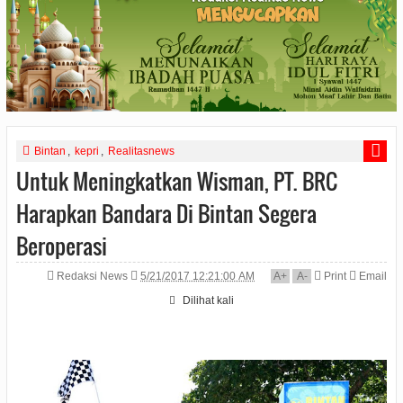
Bintan
,
kepri
,
Realitasnews
Untuk Meningkatkan Wisman, PT. BRC
Harapkan Bandara Di Bintan Segera
Beroperasi
Redaksi News
5/21/2017 12:21:00 AM
A
+
A
-
Print
Email
Dilihat
kali