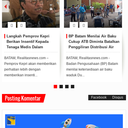
Langkah Pemprov Kepri
BP Batam Menilai Air Baku
Berikan Insentif Kepada
Cukup ATB Diminta Batalkan
Tenaga Medis Dalam
Penggiliran Distribusi Air
Menangani Pasien Covid-19
Didukung DPRD Kepri
BATAM, Realitasnews.com –
BATAM, Realitasnews.com -
Pemprov Kepri akan memberikan
Badan Pengusahaan (BP) Batam
perhatian lebih dengan
menilai ketersediaan air baku
memberikan insenti...
waduk Du...
Posting Komentar
Facebook
Disqus