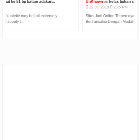
UnKnown
on
kelas bukan satu satunya tempat belajar...
12
Jul
2019
2:25 PM
Situs Judi Online Terpercaya Menyediakan Kemudahan Dalam
Bertransaksi Dengan Mudah 24 Jam. Deposit T...