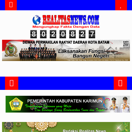
8
0
2
0
8
2
7