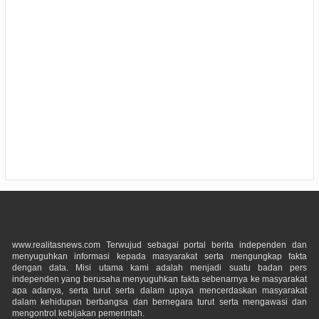
www.realitasnews.com Terwujud sebagai portal berita independen dan
menyuguhkan informasi kepada masyarakat serta mengungkap fakta
dengan data. Misi utama kami adalah menjadi suatu badan pers
independen yang berusaha menyuguhkan fakta sebenarnya ke masyarakat
apa adanya, serta turut serta dalam upaya mencerdaskan masyarakat
dalam kehidupan berbangsa dan bernegara turut serta mengawasi dan
mengontrol kebijakan pemerintah.