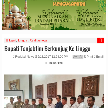
kepri
,
Lingga
,
Realitasnews
Bupati Tanjabtim Berkunjug Ke Lingga
Redaksi News
5/18/2017 12:53:00 PM
A
+
A
-
Print
Email
Dilihat
kali