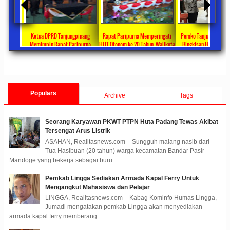
ta Ajang
Ketua DPRD Tanjungpinang
Rapat Paripurna Memperingati
Pemko Tanjung Pinang
unikasi
Memimpin Rapat Paripurna
HUT Otonom ke 20 Tahun, Walikota
Bingkisan Hari Raya Id
at
Pengesahan Ranperda Perubahan
Rahma Paparkan Capaian
Untuk Masyarakat Pene
ments
2022/09/24
0 Comments
2021/10/18
0 Comments
2020/05/11
0 Com
APBD TA 2022 Menjadi Perda
Pembangunan Selama 3 Tahun
Populars
Archive
Tags
Seorang Karyawan PKWT PTPN Huta Padang Tewas Akibat
Tersengat Arus Listrik
ASAHAN, Realitasnews.com – Sungguh malang nasib dari
Tua Hasibuan (20 tahun) warga kecamatan Bandar Pasir
Mandoge yang bekerja sebagai buru...
Pemkab Lingga Sediakan Armada Kapal Ferry Untuk
Mengangkut Mahasiswa dan Pelajar
LINGGA, Realitasnews.com - Kabag Kominfo Humas Lingga,
Jumadi mengatakan pemkab Lingga akan menyediakan
armada kapal ferry memberang...