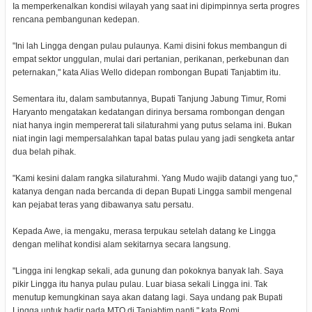
Ia memperkenalkan kondisi wilayah yang saat ini dipimpinnya serta progres
rencana pembangunan kedepan.
"Ini lah Lingga dengan pulau pulaunya. Kami disini fokus membangun di
empat sektor unggulan, mulai dari pertanian, perikanan, perkebunan dan
peternakan," kata Alias Wello didepan rombongan Bupati Tanjabtim itu.
Sementara itu, dalam sambutannya, Bupati Tanjung Jabung Timur, Romi
Haryanto mengatakan kedatangan dirinya bersama rombongan dengan
niat hanya ingin mempererat tali silaturahmi yang putus selama ini. Bukan
niat ingin lagi mempersalahkan tapal batas pulau yang jadi sengketa antar
dua belah pihak.
"Kami kesini dalam rangka silaturahmi. Yang Mudo wajib datangi yang tuo,"
katanya dengan nada bercanda di depan Bupati Lingga sambil mengenal
kan pejabat teras yang dibawanya satu persatu.
Kepada Awe, ia mengaku, merasa terpukau setelah datang ke Lingga
dengan melihat kondisi alam sekitarnya secara langsung.
"Lingga ini lengkap sekali, ada gunung dan pokoknya banyak lah. Saya
pikir Lingga itu hanya pulau pulau. Luar biasa sekali Lingga ini. Tak
menutup kemungkinan saya akan datang lagi. Saya undang pak Bupati
Lingga untuk hadir pada MTQ di Tanjabtim nanti," kata Romi.