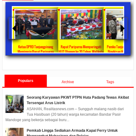
ta Ajang
Ketua DPRD Tanjungpinang
Rapat Paripurna Memperingati
Pemko Tanjung Pinang
unikasi
Memimpin Rapat Paripurna
HUT Otonom ke 20 Tahun, Walikota
Bingkisan Hari Raya Id
at
Pengesahan Ranperda Perubahan
Rahma Paparkan Capaian
Untuk Masyarakat Pene
ments
2022/09/24
0 Comments
2021/10/18
0 Comments
2020/05/11
0 Com
APBD TA 2022 Menjadi Perda
Pembangunan Selama 3 Tahun
Populars
Archive
Tags
Seorang Karyawan PKWT PTPN Huta Padang Tewas Akibat
Tersengat Arus Listrik
ASAHAN, Realitasnews.com – Sungguh malang nasib dari
Tua Hasibuan (20 tahun) warga kecamatan Bandar Pasir
Mandoge yang bekerja sebagai buru...
Pemkab Lingga Sediakan Armada Kapal Ferry Untuk