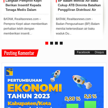
Langkah Pemprov Kepri
BP Batam Menilai Air Baku
Berikan Insentif Kepada
Cukup ATB Diminta Batalkan
Tenaga Medis Dalam
Penggiliran Distribusi Air
Menangani Pasien Covid-19
Didukung DPRD Kepri
BATAM, Realitasnews.com –
BATAM, Realitasnews.com -
Pemprov Kepri akan memberikan
Badan Pengusahaan (BP) Batam
perhatian lebih dengan
menilai ketersediaan air baku
memberikan insenti...
waduk Du...
Posting Komentar
Facebook
Disqus