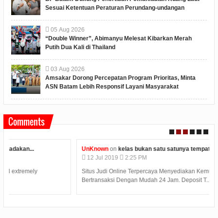
Sesuai Ketentuan Peraturan Perundang-undangan
05
Aug
2026
“Double Winner”, Abimanyu Melesat Kibarkan Merah
Putih Dua Kali di Thailand
03
Aug
2026
Amsakar Dorong Percepatan Program Prioritas, Minta
ASN Batam Lebih Responsif Layani Masyarakat
Comments
UnKnown
on
kelas bukan satu satunya tempat belajar...
12
Jul
2019
2:25 PM
Situs Judi Online Terpercaya Menyediakan Kemudahan Dalam
Bertransaksi Dengan Mudah 24 Jam. Deposit T...