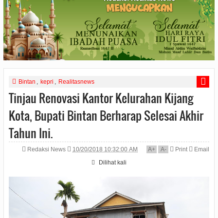
Bintan
,
kepri
,
Realitasnews
Tinjau Renovasi Kantor Kelurahan Kijang
Kota, Bupati Bintan Berharap Selesai Akhir
Tahun Ini.
Redaksi News
10/20/2018 10:32:00 AM
A
+
A
-
Print
Email
Dilihat
kali