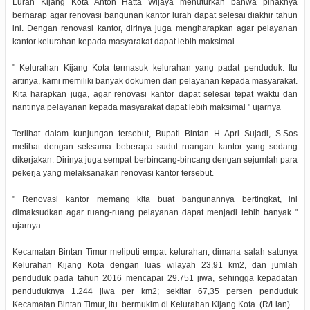
Lurah Kijang Kota Anton Hatta Wijaya menuturkan bahwa pihaknya
berharap agar renovasi bangunan kantor lurah dapat selesai diakhir tahun
ini. Dengan renovasi kantor, dirinya juga mengharapkan agar pelayanan
kantor kelurahan kepada masyarakat dapat lebih maksimal.
" Kelurahan Kijang Kota termasuk kelurahan yang padat penduduk. Itu
artinya, kami memiliki banyak dokumen dan pelayanan kepada masyarakat.
Kita harapkan juga, agar renovasi kantor dapat selesai tepat waktu dan
nantinya pelayanan kepada masyarakat dapat lebih maksimal " ujarnya
Terlihat dalam kunjungan tersebut, Bupati Bintan H Apri Sujadi, S.Sos
melihat dengan seksama beberapa sudut ruangan kantor yang sedang
dikerjakan. Dirinya juga sempat berbincang-bincang dengan sejumlah para
pekerja yang melaksanakan renovasi kantor tersebut.
" Renovasi kantor memang kita buat bangunannya bertingkat, ini
dimaksudkan agar ruang-ruang pelayanan dapat menjadi lebih banyak "
ujarnya
Kecamatan Bintan Timur meliputi empat kelurahan, dimana salah satunya
Kelurahan Kijang Kota dengan luas wilayah 23,91 km2, dan jumlah
penduduk pada tahun 2016 mencapai 29.751 jiwa, sehingga kepadatan
penduduknya 1.244 jiwa per km2; sekitar 67,35 persen penduduk
Kecamatan Bintan Timur, itu bermukim di Kelurahan Kijang Kota. (R/Lian)