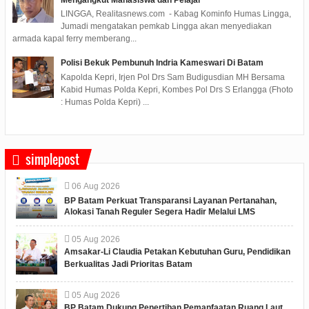
Mengangkut Mahasiswa dan Pelajar
LINGGA, Realitasnews.com - Kabag Kominfo Humas Lingga,
Jumadi mengatakan pemkab Lingga akan menyediakan
armada kapal ferry memberang...
Polisi Bekuk Pembunuh Indria Kameswari Di Batam
Kapolda Kepri, Irjen Pol Drs Sam Budigusdian MH Bersama
Kabid Humas Polda Kepri, Kombes Pol Drs S Erlangga (Fhoto
: Humas Polda Kepri) ...
simplepost
06
Aug
2026
BP Batam Perkuat Transparansi Layanan Pertanahan,
Alokasi Tanah Reguler Segera Hadir Melalui LMS
05
Aug
2026
Amsakar-Li Claudia Petakan Kebutuhan Guru, Pendidikan
Berkualitas Jadi Prioritas Batam
05
Aug
2026
BP Batam Dukung Penertiban Pemanfaatan Ruang Laut