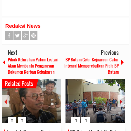
Redaksi News
Next
Previous
Pihak Kelurahan Patam Lestari
BP Batam Gelar Kejuaraan Catur
Akan Membantu Pengurusan
Internal Memperebutkan Piala BP
Dokumen Korban Kebakaran
Batam
Related Posts