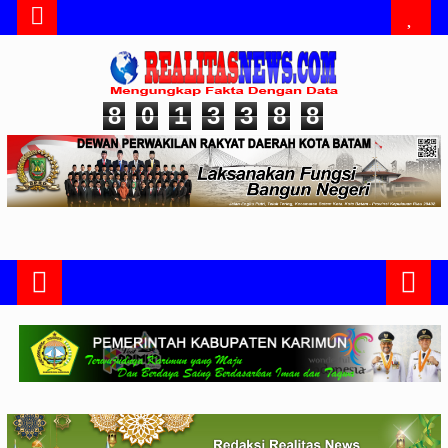
8
0
1
3
3
8
8