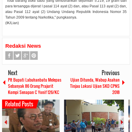
"Total barang bukti sabu yang dimusnahkan sejumlah 5.219, 19 gram dan
para tersangga dijerat l pasal 114 ayat (2) dan, atau Pasal 113 ayat (2) dan,
atau Pasal 112 ayat (2) Undang Undang Republik Indonesia Nomor 35
Tahun 2009 tentang Narkotika," pungkasnya.
(IK/Lian)
Redaksi News
Next
Previous
Plt Bupati Labuhanbatu Melepas
Ujian Ditunda, Wabup Asahan
Sebanyak 86 Orang Prajurit
Tinjau Lokasi Ujian SKD CPNS
Kompi Senapan C Yonif 126/KC
2018
Related Posts