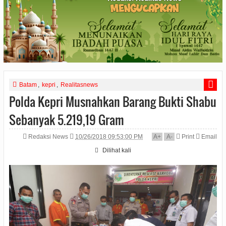
Batam
,
kepri
,
Realitasnews
Polda Kepri Musnahkan Barang Bukti Shabu
Sebanyak 5.219,19 Gram
Redaksi News
10/26/2018 09:53:00 PM
A
+
A
-
Print
Email
Dilihat
kali