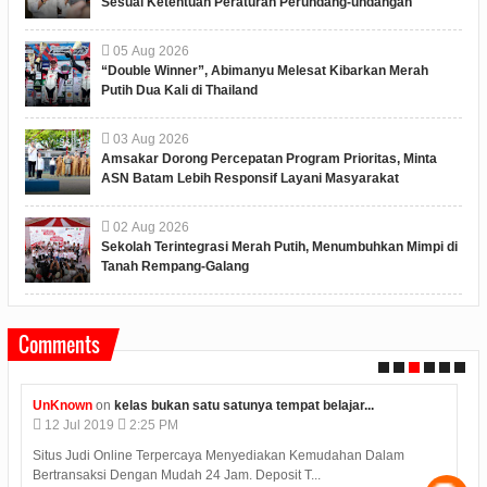
Sesuai Ketentuan Peraturan Perundang-undangan
05
Aug
2026
“Double Winner”, Abimanyu Melesat Kibarkan Merah
Putih Dua Kali di Thailand
03
Aug
2026
Amsakar Dorong Percepatan Program Prioritas, Minta
ASN Batam Lebih Responsif Layani Masyarakat
02
Aug
2026
Sekolah Terintegrasi Merah Putih, Menumbuhkan Mimpi di
Tanah Rempang-Galang
Comments
UnKnown
on
kelas bukan satu satunya tempat belajar...
12
Jul
2019
2:25 PM
Situs Judi Online Terpercaya Menyediakan Kemudahan Dalam
Bertransaksi Dengan Mudah 24 Jam. Deposit T...