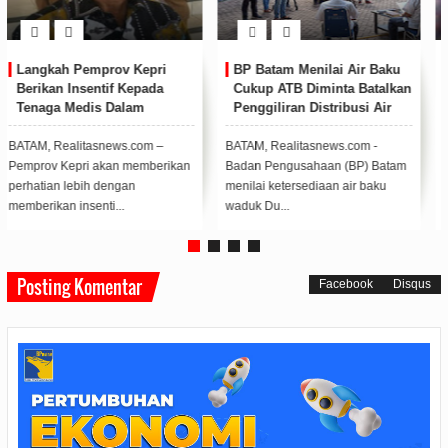
Manajemen Sky Game Terus
Jumat Sehat Ceria, Petugas
Memperkuat Kemitraan
dan Warga Binaan Rutan
dengan Insan Pers
Batam Kompak Senam Pagi
BATAM, Realitasnews.com –
Rumah Tahanan Negara Kelas IIA
Melalui kegiatan silaturahmi dan
Batam melasanakan kegiatan
ngopi santai yang rutin digelar
senam pagi, bersama petugas
setiap bu...
dan warga bina...
Posting Komentar
Facebook
Disqus