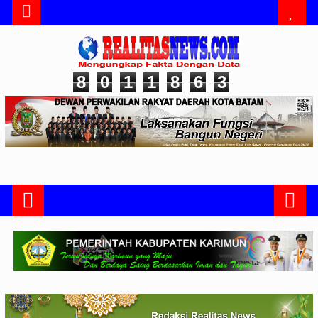
8
0
1
1
8
6
3