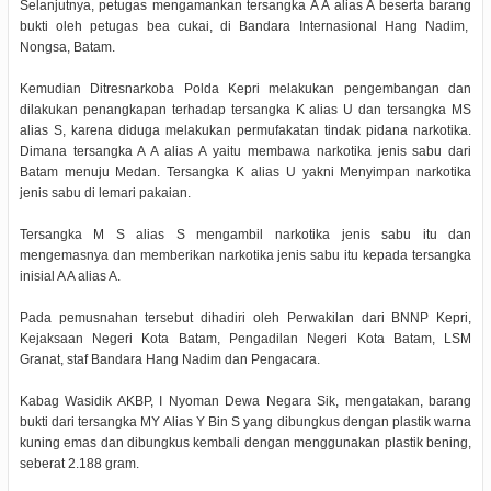
Selanjutnya, petugas mengamankan tersangka A A alias A beserta barang
bukti oleh petugas bea cukai, di Bandara Internasional Hang Nadim,
Nongsa, Batam.
Kemudian Ditresnarkoba Polda Kepri melakukan pengembangan dan
dilakukan penangkapan terhadap tersangka K alias U dan tersangka MS
alias S, karena diduga melakukan permufakatan tindak pidana narkotika.
Dimana tersangka A A alias A yaitu membawa narkotika jenis sabu dari
Batam menuju Medan. Tersangka K alias U yakni Menyimpan narkotika
jenis sabu di lemari pakaian.
Tersangka M S alias S mengambil narkotika jenis sabu itu dan
mengemasnya dan memberikan narkotika jenis sabu itu kepada tersangka
inisial A A alias A.
Pada pemusnahan tersebut dihadiri oleh Perwakilan dari BNNP Kepri,
Kejaksaan Negeri Kota Batam, Pengadilan Negeri Kota Batam, LSM
Granat, staf Bandara Hang Nadim dan Pengacara.
Kabag Wasidik AKBP, I Nyoman Dewa Negara Sik, mengatakan, barang
bukti dari tersangka MY Alias Y Bin S yang dibungkus dengan plastik warna
kuning emas dan dibungkus kembali dengan menggunakan plastik bening,
seberat 2.188 gram.