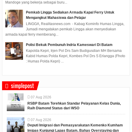
Mandoge yang bekerja sebagai buru...
Pemkab Lingga Sediakan Armada Kapal Ferry Untuk
Mengangkut Mahasiswa dan Pelajar
LINGGA, Realitasnews.com - Kabag Kominfo Humas Lingga,
Jumadi mengatakan pemkab Lingga akan menyediakan
armada kapal ferry memberang...
Polisi Bekuk Pembunuh Indria Kameswari Di Batam
Kapolda Kepri, Irjen Pol Drs Sam Budigusdian MH Bersama
Kabid Humas Polda Kepri, Kombes Pol Drs S Erlangga (Fhoto
: Humas Polda Kepri) ...
simplepost
07
Aug
2026
RSBP Batam Torehkan Standar Pelayanan Kelas Dunia,
Raih Diamond Status dari WSO
07
Aug
2026
Deputi Imigrasi dan Pemasyarakatan Kemenko Kumham
Imipas Kunjungi Lapas Batam, Bahas Overstaying dan