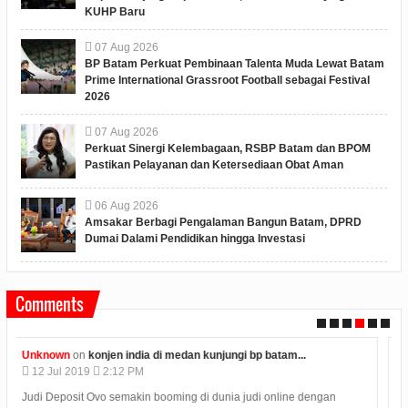
KUHP Baru
07
Aug
2026
BP Batam Perkuat Pembinaan Talenta Muda Lewat Batam
Prime International Grassroot Football sebagai Festival
2026
07
Aug
2026
Perkuat Sinergi Kelembagaan, RSBP Batam dan BPOM
Pastikan Pelayanan dan Ketersediaan Obat Aman
06
Aug
2026
Amsakar Berbagi Pengalaman Bangun Batam, DPRD
Dumai Dalami Pendidikan hingga Investasi
Comments
Anonymous
on
polres karimun memberikan kue ulang...
09
Jul
2019
4:08 PM
Hasil Seleksi Bersama Perguruan Tinggi SBMPTN 2019 diumumkan