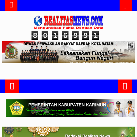
8
0
1
6
9
9
1