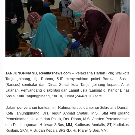
TANJUNGPINANG, Realitasnews.com
– Pelaksana Harian (Plh) Walikota
Tanjungpinang, Hj. Rahma, S.IP menyerahkan paket Bantuan Sosial
(Bansos) sembako dari Dinas Sosial kota Tanjungpinang kepada Anak
Jalanan, Penyandang disabilitas dan Lanjut usia (Lansia) di Kantor Dinas
Sosial Kota Tanjungpinang, Km.10, Jumat (24/4/2020) sore.
Dalam penyerahan bantuan ini, Rahma, turut didampingi Sekretaris Daerah
Kota Tanjungpinang, Drs. Teguh Ahmad Syafari, M.Si, Staf Ahli Bidang
Pemerintahan, Hukum dan Politik, Drs. Riono, M.Si, Asisten Perekonomian
dan Pembangunan, H. Irwan.S.Sos, MM, Kadinsos, Amrialis, ST, Kadinkes,
Rustam, SKM, M.Si, dan Kepala BP2RD, Hj. Riany, S.Sos, MM.