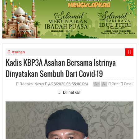
Asahan
Kadis KBP3A Asahan Bersama Istrinya
Dinyatakan Sembuh Dari Covid-19
Redaksi News
4/25/2020 06:55:00 PM
A
+
A
-
Print
Email
Dilihat
kali