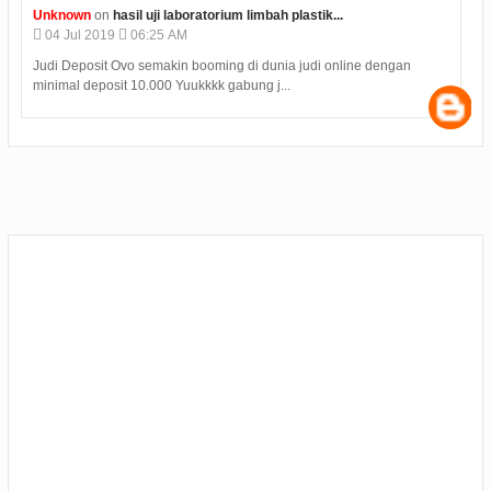
Unknown
on
hasil uji laboratorium limbah plastik...
04
Jul
2019
06:25 AM
Judi Deposit Ovo semakin booming di dunia judi online dengan
minimal deposit 10.000 Yuukkkk gabung j...
s