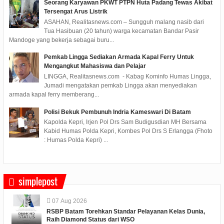
Seorang Karyawan PKWT PTPN Huta Padang Tewas Akibat
Tersengat Arus Listrik
ASAHAN, Realitasnews.com – Sungguh malang nasib dari
Tua Hasibuan (20 tahun) warga kecamatan Bandar Pasir
Mandoge yang bekerja sebagai buru...
Pemkab Lingga Sediakan Armada Kapal Ferry Untuk
Mengangkut Mahasiswa dan Pelajar
LINGGA, Realitasnews.com - Kabag Kominfo Humas Lingga,
Jumadi mengatakan pemkab Lingga akan menyediakan
armada kapal ferry memberang...
Polisi Bekuk Pembunuh Indria Kameswari Di Batam
Kapolda Kepri, Irjen Pol Drs Sam Budigusdian MH Bersama
Kabid Humas Polda Kepri, Kombes Pol Drs S Erlangga (Fhoto
: Humas Polda Kepri) ...
simplepost
07
Aug
2026
RSBP Batam Torehkan Standar Pelayanan Kelas Dunia,
Raih Diamond Status dari WSO