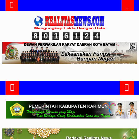
8
0
1
6
1
2
4