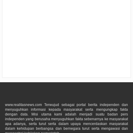
www.realitasnews.com Terwujud sebagai portal berita independen dan
menyuguhkan informasi kepada masyarakat serta mengungkap fakta
dengan data. Misi utama kami adalah menjadi suatu badan pers
independen yang berusaha menyuguhkan fakta sebenarnya ke masyarakat
apa adanya, serta turut serta dalam upaya mencerdaskan masyarakat
dalam kehidupan berbangsa dan bernegara turut serta mengawasi dan