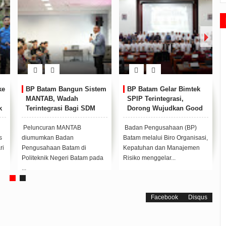
gun Sistem
BP Batam Gelar Bimtek
Lestarikan Lingkunga
dah
SPIP Terintegrasi,
BP Batam dan PT TD
Bagi SDM
Dorong Wujudkan Good
Tanam 200 Pohon B
aha
Governance
NTAB
Badan Pengusahaan (BP)
Badan Pengusahaan (BP
an
Batam melalui Biro Organisasi,
Batam bersama PT TDK
tam di
Kepatuhan dan Manajemen
Electronics Indonesia
i Batam pada
Risiko menggelar...
menggelar giat penanam
200 pohon...
Facebook
Disqus