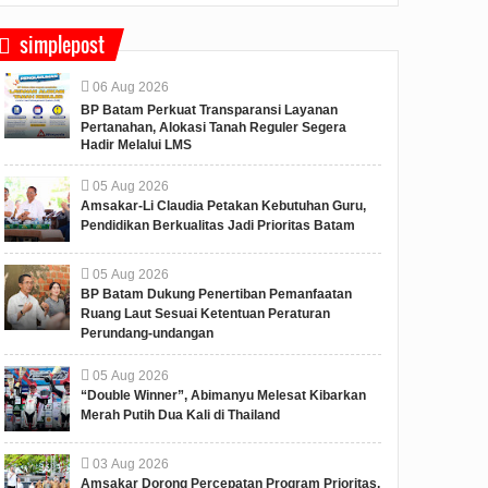
simplepost
06
Aug
2026
BP Batam Perkuat Transparansi Layanan
Pertanahan, Alokasi Tanah Reguler Segera
Hadir Melalui LMS
05
Aug
2026
n,
Kepala BP Batam Dukung
Amsakar-Li Claudia Petakan Kebutuhan Guru,
K
Penuh Event Olahraga,
Pendidikan Berkualitas Jadi Prioritas Batam
ambu
Dorong Generasi Muda
Berprestasi
05
Aug
2026
)
Kepala BP Batam, Amsakar
BP Batam Dukung Penertiban Pemanfaatan
Achmad apresiasi Batam Hi-
Ruang Laut Sesuai Ketentuan Peraturan
School Futsal Championship
Perundang-undangan
an
2025 yang digela...
05
Aug
2026
“Double Winner”, Abimanyu Melesat Kibarkan
Merah Putih Dua Kali di Thailand
03
Aug
2026
Amsakar Dorong Percepatan Program Prioritas,