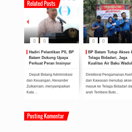
Related Posts
 Pelantikan PII, BP
BP Batam Tutup Akses ke
BP Batam Ban
 Dukung Upaya
Telaga Bidadari, Jaga
MANTAB, Wa
t Peran Insinyur
Kualitas Air Baku Waduk
Terintegrasi 
Muka Kuning
dan Dunia Us
idang Administrasi
Direktorat Pengamanan Aset
Peluncuran MA
angan, Alexander
dan Kawasan menutup akses
diumumkan Bad
ain, menyampaikan
masuk ke Telaga Bidadari dari
Pengusahaan Ba
arah Tembesi Buto...
Politeknik Neger
...
Posting Komentar