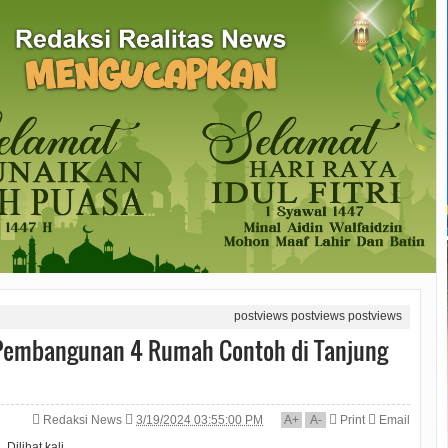
postviews
postviews
postviews
Pembangunan 4 Rumah Contoh di Tanjung
Redaksi News
3/19/2024 03:55:00 PM
A
+
A
-
Print
Email
Dilihat
kali