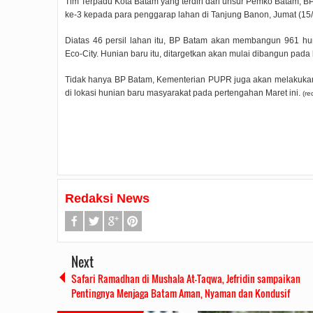
Tim Terpadu Kota Batam yang terdiri dari unsur Pemko Batam, BP
ke-3 kepada para penggarap lahan di Tanjung Banon, Jumat (15/3
Diatas 46 persil lahan itu, BP Batam akan membangun 961 
Eco-City. Hunian baru itu, ditargetkan akan mulai dibangun pada b
Tidak hanya BP Batam, Kementerian PUPR juga akan melakukan 
di lokasi hunian baru masyarakat pada pertengahan Maret ini.
(re
Redaksi News
Next
Safari Ramadhan di Mushala At-Taqwa, Jefridin sampaikan
Pentingnya Menjaga Batam Aman, Nyaman dan Kondusif