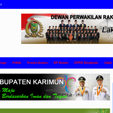
nu
raga
Politik
Pemko Batam
BP Batam
DPRD Bengkalis
Opini