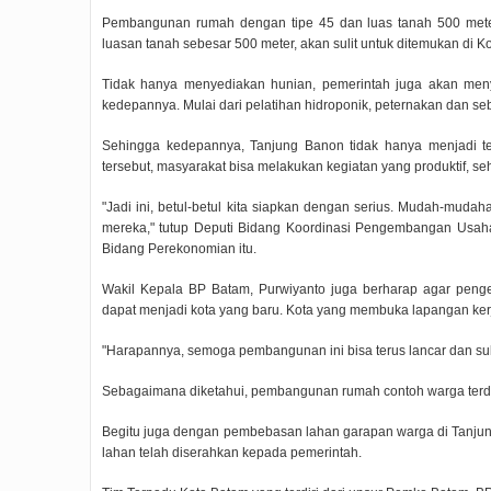
Pembangunan rumah dengan tipe 45 dan luas tanah 500 meter
luasan tanah sebesar 500 meter, akan sulit untuk ditemukan di K
Tidak hanya menyediakan hunian, pemerintah juga akan men
kedepannya. Mulai dari pelatihan hidroponik, peternakan dan se
Sehingga kedepannya, Tanjung Banon tidak hanya menjadi t
tersebut, masyarakat bisa melakukan kegiatan yang produktif, 
"Jadi ini, betul-betul kita siapkan dengan serius. Mudah-mud
mereka," tutup Deputi Bidang Koordinasi Pengembangan Usaha
Bidang Perekonomian itu.
Wakil Kepala BP Batam, Purwiyanto juga berharap agar pen
dapat menjadi kota yang baru. Kota yang membuka lapangan kerj
"Harapannya, semoga pembangunan ini bisa terus lancar dan s
Sebagaimana diketahui, pembangunan rumah contoh warga ter
Begitu juga dengan pembebasan lahan garapan warga di Tanjung B
lahan telah diserahkan kepada pemerintah.