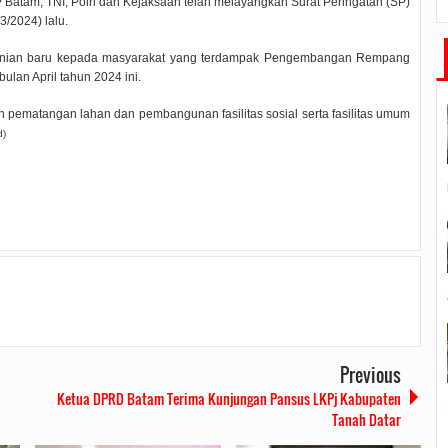
 Batam, TNI, Polri dan Kejaksaan telah melayangkan Surat Peringatan (SP)
/2024) lalu.
hunian baru kepada masyarakat yang terdampak Pengembangan Rempang
ulan April tahun 2024 ini.
pematangan lahan dan pembangunan fasilitas sosial serta fasilitas umum
d)
Previous
Ketua DPRD Batam Terima Kunjungan Pansus LKPj Kabupaten
Tanah Datar