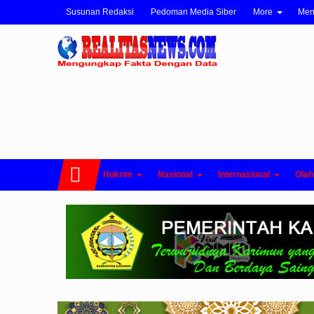
Susunan Redaksi
Pedoman Media Siber
More
Me
Hukrim
Nasional
Internasional
Olah