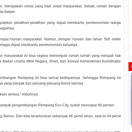
, merupakan solusi yang baik untuk masyarakat. Sebab, rumah dengan
ota Batam.
yiapkan pelatihan-pelatihan yang dapat membantu perekonomian warga
bagainya.
empat hunian masyarakat. Namun, dengan hunian dan lahan 500 meter
sehingga dapat membantu perekonomian keluarga.
ahan masyarakat ini bisa segera menempati rumah rumah yang menjadi hak
 Badan Usaha Milik Negara, Riset, dan Inovasi Kementerian Koordinator
gembangan Rempang ini bisa lancar kedepannya. Sehingga Rempang ini
a yang banyak dan peluang-peluang bisnis lainnya.
ukses semua," imbuhnya.
dampak pengembangan Rempang Eco-City, sudah mencapai 90 persen.
Rudi Sampaikan Rencana
Rudi Tinjau Pemupukan Pohon dan
Safari Ramadhan Walikota A
anon. Dari total keseluruhan sebanyak 46 persil lahan, saat ini 44 persil
Pembangunan Batam
Kesiapan Pelebaran Jalan
Silahturahmi Dan Komunika
Dengan Masyarakat
2019/07/16
0 Comments
2019/06/19
0 Comments
2019/05/14
0 Commen