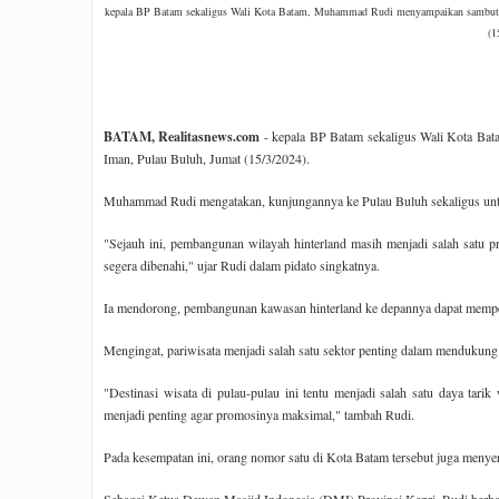
kepala BP Batam sekaligus Wali Kota Batam, Muhammad Rudi menyampaikan sambutany
(1
BATAM, Realitasnews.com
- kepala BP Batam sekaligus Wali Kota Bat
Iman, Pulau Buluh, Jumat (15/3/2024).
Muhammad Rudi mengatakan, kunjungannya ke Pulau Buluh sekaligus untuk m
"Sejauh ini, pembangunan wilayah hinterland masih menjadi salah satu pr
segera dibenahi," ujar Rudi dalam pidato singkatnya.
Ia mendorong, pembangunan kawasan hinterland ke depannya dapat mempe
Mengingat, pariwisata menjadi salah satu sektor penting dalam mendukun
"Destinasi wisata di pulau-pulau ini tentu menjadi salah satu daya tari
menjadi penting agar promosinya maksimal," tambah Rudi.
Pada kesempatan ini, orang nomor satu di Kota Batam tersebut juga menye