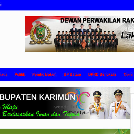
nu
raga
Politik
Pemko Batam
BP Batam
DPRD Bengkalis
Opini