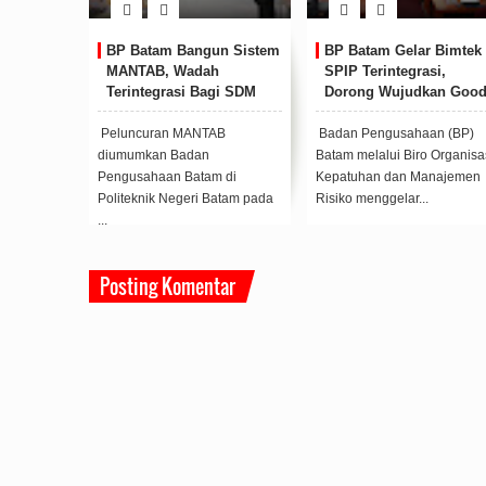
 Akses ke
BP Batam Bangun Sistem
BP Batam Gelar Bimtek
 Jaga
MANTAB, Wadah
SPIP Terintegrasi,
ku Waduk
Terintegrasi Bagi SDM
Dorong Wujudkan Goo
dan Dunia Usaha
Governance
nan Aset
Peluncuran MANTAB
Badan Pengusahaan (BP)
up akses
diumumkan Badan
Batam melalui Biro Organisas
adari dari
Pengusahaan Batam di
Kepatuhan dan Manajemen
.
Politeknik Negeri Batam pada
Risiko menggelar...
...
Posting Komentar