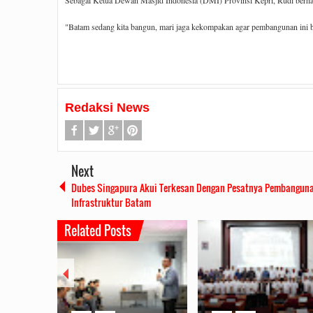
Sebagai Ketua Dewan Masjid Indonesia (DMI) Provinsi Kepri, Rudi berhara
"Batam sedang kita bangun, mari jaga kekompakan agar pembangunan ini bi
Redaksi News
Next
Dubes Singapura Akui Terkesan Dengan Pesatnya Pembangun
Infrastruktur Batam
Related Posts
Rudi Sampaikan Rencana
Rudi Tinjau 
Pembangunan Batam
Kesiapan 
2019/07/16
0 Comments
2019/06/