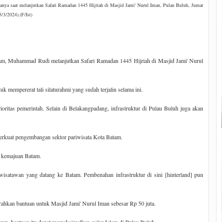
a saat melanjutkan Safari Ramadan 1445 Hijriah di Masjid Jami' Nurul Iman, Pulau Buluh, Jumat
5/3/2024).(F/Ist)
am, Muhammad Rudi melanjutkan Safari Ramadan 1445 Hijriah di Masjid Jami' Nurul
empererat tali silaturahmi yang sudah terjalin selama ini.
ioritas pemerintah. Selain di Belakangpadang, infrastruktur di Pulau Buluh juga akan
rkuat pengembangan sektor pariwisata Kota Batam.
g kemajuan Batam.
k wisatawan yang datang ke Batam. Pembenahan infrastruktur di sini [hinterland] pun
rahkan bantuan untuk Masjid Jami' Nurul Iman sebesar Rp 50 juta.