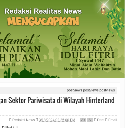
postviews
postviews
postviews
Sektor Pariwisata di Wilayah Hinterland
Redaksi News
3/18/2024 02:25:00 PM
A
+
A
-
Print
Email
Dilihat
kali