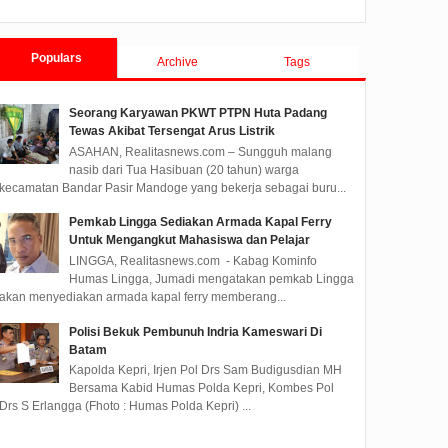
Tanjungpinang TA 2019
Populars
Archive
Tags
Seorang Karyawan PKWT PTPN Huta Padang
Tewas Akibat Tersengat Arus Listrik
ASAHAN, Realitasnews.com – Sungguh malang
nasib dari Tua Hasibuan (20 tahun) warga
kecamatan Bandar Pasir Mandoge yang bekerja sebagai buru...
Pemkab Lingga Sediakan Armada Kapal Ferry
Untuk Mengangkut Mahasiswa dan Pelajar
LINGGA, Realitasnews.com - Kabag Kominfo
Humas Lingga, Jumadi mengatakan pemkab Lingga
akan menyediakan armada kapal ferry memberang...
Polisi Bekuk Pembunuh Indria Kameswari Di
Batam
Kapolda Kepri, Irjen Pol Drs Sam Budigusdian MH
Bersama Kabid Humas Polda Kepri, Kombes Pol
Drs S Erlangga (Fhoto : Humas Polda Kepri) ...