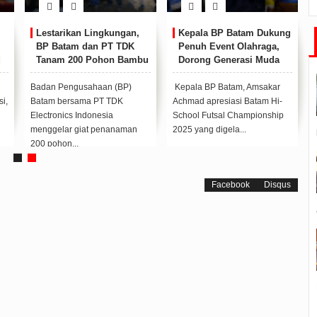
Lestarikan Lingkungan,
Kepala BP Batam Dukung
BP Batam dan PT TDK
Penuh Event Olahraga,
d
Tanam 200 Pohon Bambu
Dorong Generasi Muda
Berprestasi
Badan Pengusahaan (BP)
Kepala BP Batam, Amsakar
i,
Batam bersama PT TDK
Achmad apresiasi Batam Hi-
Electronics Indonesia
School Futsal Championship
menggelar giat penanaman
2025 yang digela...
200 pohon...
Facebook
Disqus