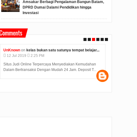
Amsakar Berbagi Pengalaman Bangun Batam,
DPRD Dumai Dalami Pendidikan hingga
Investasi
Comments
Unknown
on
konjen india di medan kunjungi bp batam...
Anonymous
o
12
Jul
2019
2:12 PM
09
Jul
2019
Judi Deposit Ovo semakin booming di dunia judi online
Hasil Seleksi
dengan minimal deposit 10.000 Yuukkkk gabung j...
diumumkan pad