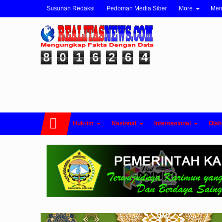
Susunan Redaksi
Pedoman Media Siber
More
Me
8
0
1
6
2
6
4
Hukrim
Nasional
Internasional
Olah