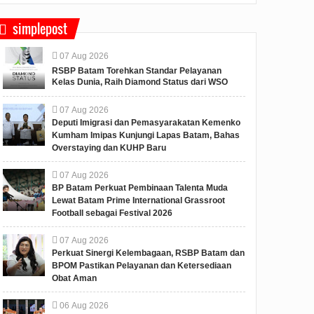
simplepost
07
Aug
2026
RSBP Batam Torehkan Standar Pelayanan
Kelas Dunia, Raih Diamond Status dari WSO
07
Aug
2026
Deputi Imigrasi dan Pemasyarakatan Kemenko
Kumham Imipas Kunjungi Lapas Batam, Bahas
Overstaying dan KUHP Baru
07
Aug
2026
BP Batam Perkuat Pembinaan Talenta Muda
Lewat Batam Prime International Grassroot
Football sebagai Festival 2026
07
Aug
2026
Perkuat Sinergi Kelembagaan, RSBP Batam dan
BPOM Pastikan Pelayanan dan Ketersediaan
Obat Aman
06
Aug
2026