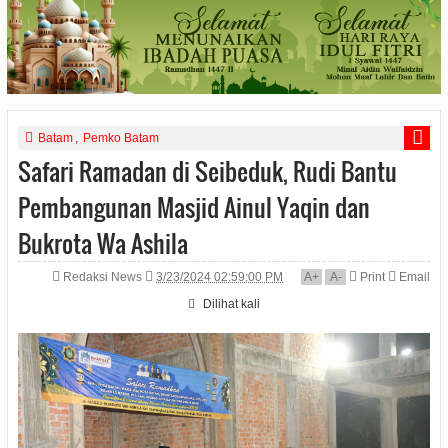
Batam
,
Pemko Batam
Safari Ramadan di Seibeduk, Rudi Bantu
Pembangunan Masjid Ainul Yaqin dan
Bukrota Wa Ashila
Redaksi News
3/23/2024 02:59:00 PM
A
+
A
-
Print
Email
Dilihat
kali