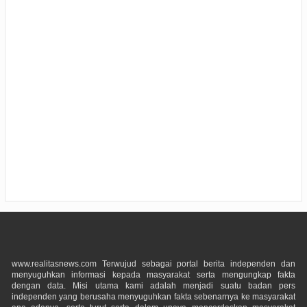
www.realitasnews.com Terwujud sebagai portal berita independen dan
menyuguhkan informasi kepada masyarakat serta mengungkap fakta
dengan data. Misi utama kami adalah menjadi suatu badan pers
independen yang berusaha menyuguhkan fakta sebenarnya ke masyarakat