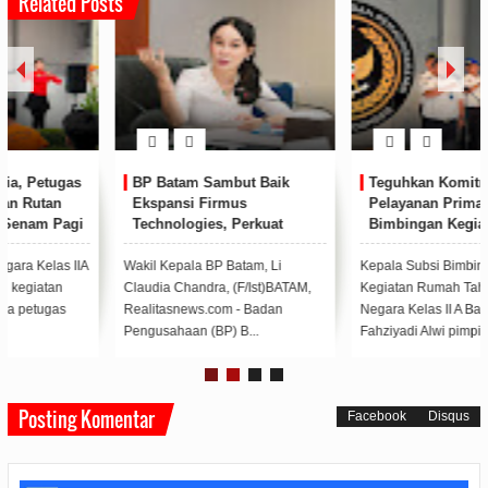
Related Posts
BP Batam Sambut Baik
Teguhkan Komitmen
Ekspansi Firmus
Pelayanan Prima, Kasubsi
Technologies, Perkuat
Bimbingan Kegiatan Pimpin
Posisi Batam sebagai Hub
Apel Pagi Rutan Batam
Infrastruktur AI Regional
Wakil Kepala BP Batam, Li
Kepala Subsi Bimbingan
Claudia Chandra, (F/Ist)BATAM,
Kegiatan Rumah Tahanan
Realitasnews.com - Badan
Negara Kelas II A Batam Said
Pengusahaan (BP) B...
Fahziyadi Alwi pimpin Ape...
Posting Komentar
Facebook
Disqus