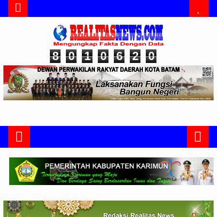
8
0
1
0
6
2
0