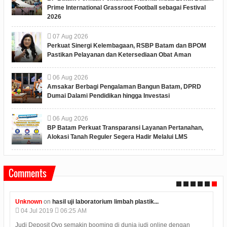
Prime International Grassroot Football sebagai Festival
2026
07
Aug
2026
Perkuat Sinergi Kelembagaan, RSBP Batam dan BPOM
Pastikan Pelayanan dan Ketersediaan Obat Aman
06
Aug
2026
Amsakar Berbagi Pengalaman Bangun Batam, DPRD
Dumai Dalami Pendidikan hingga Investasi
06
Aug
2026
BP Batam Perkuat Transparansi Layanan Pertanahan,
Alokasi Tanah Reguler Segera Hadir Melalui LMS
Comments
Unknown
on
hasil uji laboratorium limbah plastik...
04
Jul
2019
06:25 AM
Judi Deposit Ovo semakin booming di dunia judi online dengan