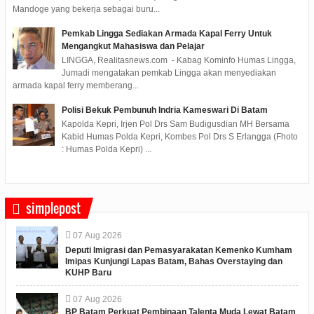
Mandoge yang bekerja sebagai buru...
Pemkab Lingga Sediakan Armada Kapal Ferry Untuk
Mengangkut Mahasiswa dan Pelajar
LINGGA, Realitasnews.com - Kabag Kominfo Humas Lingga,
Jumadi mengatakan pemkab Lingga akan menyediakan
armada kapal ferry memberang...
Polisi Bekuk Pembunuh Indria Kameswari Di Batam
Kapolda Kepri, Irjen Pol Drs Sam Budigusdian MH Bersama
Kabid Humas Polda Kepri, Kombes Pol Drs S Erlangga (Fhoto
: Humas Polda Kepri) ...
simplepost
07
Aug
2026
Deputi Imigrasi dan Pemasyarakatan Kemenko Kumham
Imipas Kunjungi Lapas Batam, Bahas Overstaying dan
KUHP Baru
07
Aug
2026
BP Batam Perkuat Pembinaan Talenta Muda Lewat Batam