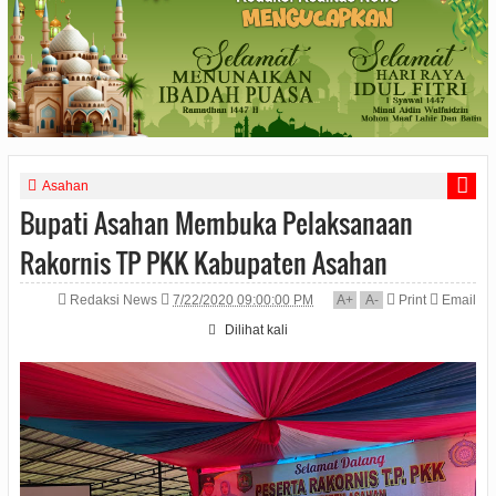
Asahan
Bupati Asahan Membuka Pelaksanaan
Rakornis TP PKK Kabupaten Asahan
Redaksi News
7/22/2020 09:00:00 PM
A
+
A
-
Print
Email
Dilihat
kali