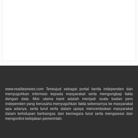
www.realitasnews.com Terwujud sebagai portal berita independen dan
menyuguhkan informasi kepada masyarakat serta mengungkap fakta
dengan data. Misi utama kami adalah menjadi suatu badan pers
independen yang berusaha menyuguhkan fakta sebenarnya ke masyarakat
apa adanya, serta turut serta dalam upaya mencerdaskan masyarakat
dalam kehidupan berbangsa dan bernegara turut serta mengawasi dan
mengontrol kebijakan pemerintah.