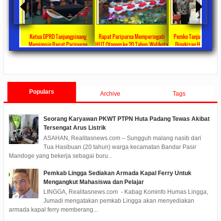
ta Ajang
Ketua DPRD Tanjungpinang
Rapat Paripurna Memperingati
Pemko Tanjung Pinang
unikasi
Memimpin Rapat Paripurna
HUT Otonom ke 20 Tahun, Walikota
Bingkisan Hari Raya Id
at
Pengesahan Ranperda Perubahan
Rahma Paparkan Capaian
Untuk Masyarakat Pene
ments
2022/09/24
0 Comments
2021/10/18
0 Comments
2020/05/11
0 Com
APBD TA 2022 Menjadi Perda
Pembangunan Selama 3 Tahun
Populars
Archive
Tags
Seorang Karyawan PKWT PTPN Huta Padang Tewas Akibat
Tersengat Arus Listrik
ASAHAN, Realitasnews.com – Sungguh malang nasib dari
Tua Hasibuan (20 tahun) warga kecamatan Bandar Pasir
Mandoge yang bekerja sebagai buru...
Pemkab Lingga Sediakan Armada Kapal Ferry Untuk
Mengangkut Mahasiswa dan Pelajar
LINGGA, Realitasnews.com - Kabag Kominfo Humas Lingga,
Jumadi mengatakan pemkab Lingga akan menyediakan
armada kapal ferry memberang...