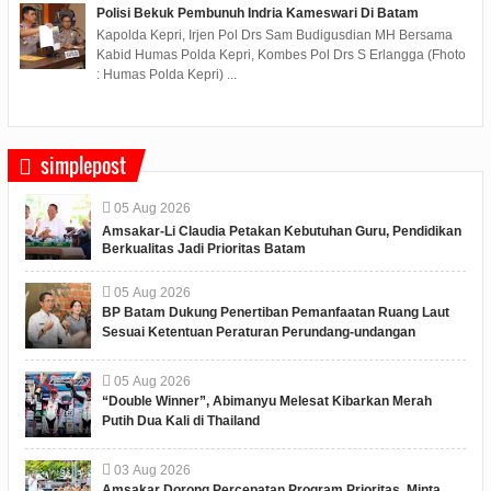
Polisi Bekuk Pembunuh Indria Kameswari Di Batam
Kapolda Kepri, Irjen Pol Drs Sam Budigusdian MH Bersama
Kabid Humas Polda Kepri, Kombes Pol Drs S Erlangga (Fhoto
: Humas Polda Kepri) ...
simplepost
05
Aug
2026
Amsakar-Li Claudia Petakan Kebutuhan Guru, Pendidikan
Berkualitas Jadi Prioritas Batam
05
Aug
2026
BP Batam Dukung Penertiban Pemanfaatan Ruang Laut
Sesuai Ketentuan Peraturan Perundang-undangan
05
Aug
2026
“Double Winner”, Abimanyu Melesat Kibarkan Merah
Putih Dua Kali di Thailand
03
Aug
2026
Amsakar Dorong Percepatan Program Prioritas, Minta