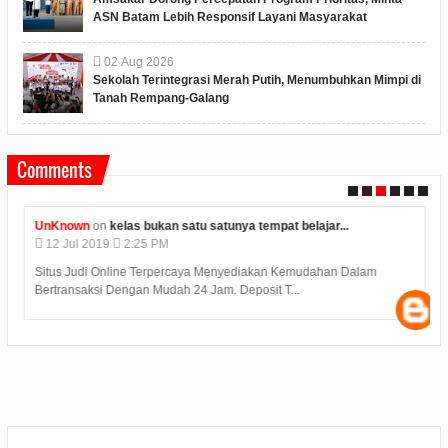
ASN Batam Lebih Responsif Layani Masyarakat
02
Aug
2026
Sekolah Terintegrasi Merah Putih, Menumbuhkan Mimpi di
Tanah Rempang-Galang
Comments
UnKnown
on
kelas bukan satu satunya tempat belajar...
12
Jul
2019
2:25 PM
Situs Judi Online Terpercaya Menyediakan Kemudahan Dalam
Bertransaksi Dengan Mudah 24 Jam. Deposit T...