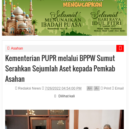
Asahan
Kementerian PUPR melalui BPPW Sumut
Serahkan Sejumlah Aset kepada Pemkab
Asahan
Redaksi News
7/26/2022 04:54:00 PM
A
+
A
-
Print
Email
Dilihat
kali