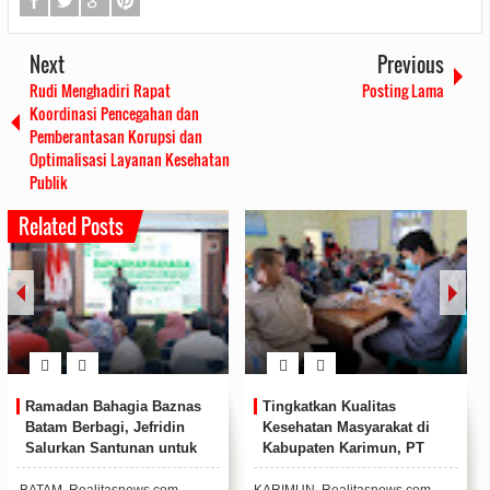
Next
Previous
Rudi Menghadiri Rapat
Posting Lama
Koordinasi Pencegahan dan
Pemberantasan Korupsi dan
Optimalisasi Layanan Kesehatan
Publik
Related Posts
Personil Satbinmas Berikan
Pemerintah Kabupaten
Tausiah pada Acara
Asahan Apresiasi Kinerja
Peringatan Isra’ Mi’raj di
Polres Asahan
SMPN 1 Singkep Pesisir
LINGGA, Realitasnews.com -
ASAHAN, Realitasnews.com -