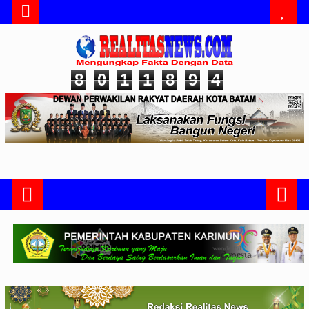
8
0
1
1
8
9
4