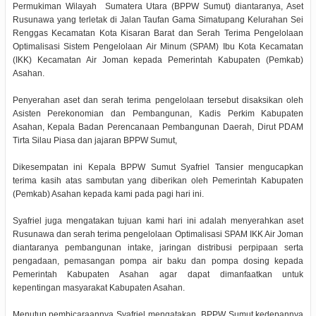
Permukiman Wilayah Sumatera Utara (BPPW Sumut) diantaranya, Aset
Rusunawa yang terletak di Jalan Taufan Gama Simatupang Kelurahan Sei
Renggas Kecamatan Kota Kisaran Barat dan Serah Terima Pengelolaan
Optimalisasi Sistem Pengelolaan Air Minum (SPAM) Ibu Kota Kecamatan
(IKK) Kecamatan Air Joman kepada Pemerintah Kabupaten (Pemkab)
Asahan.
Penyerahan aset dan serah terima pengelolaan tersebut disaksikan oleh
Asisten Perekonomian dan Pembangunan, Kadis Perkim Kabupaten
Asahan, Kepala Badan Perencanaan Pembangunan Daerah, Dirut PDAM
Tirta Silau Piasa dan jajaran BPPW Sumut,
Dikesempatan ini Kepala BPPW Sumut Syafriel Tansier mengucapkan
terima kasih atas sambutan yang diberikan oleh Pemerintah Kabupaten
(Pemkab) Asahan kepada kami pada pagi hari ini.
Syafriel juga mengatakan tujuan kami hari ini adalah menyerahkan aset
Rusunawa dan serah terima pengelolaan Optimalisasi SPAM IKK Air Joman
diantaranya pembangunan intake, jaringan distribusi perpipaan serta
pengadaan, pemasangan pompa air baku dan pompa dosing kepada
Pemerintah Kabupaten Asahan agar dapat dimanfaatkan untuk
kepentingan masyarakat Kabupaten Asahan.
Menutup pembicaraannya Syafriel mengatakan, BPPW Sumut kedepannya