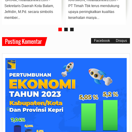
Polres Lingga melalui Satbinmas
Pemerintah Kabupaten Asahan
Polres Lingga menghadiri
apresiasi kinerja Polres Asahan
sekaligus ...
dalam menjaga...
Posting Komentar
Facebook
Disqus