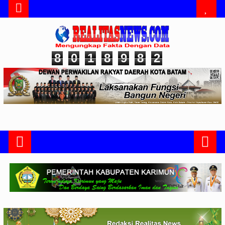
8
0
1
8
9
8
2