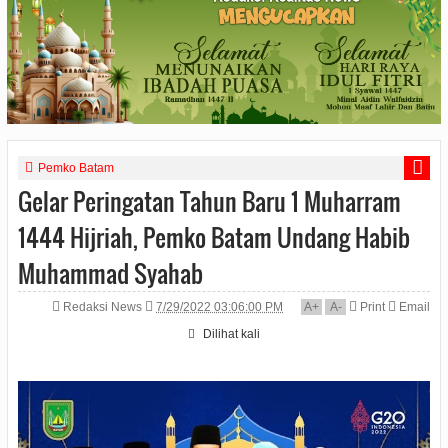
Pemko Batam
Gelar Peringatan Tahun Baru 1 Muharram
1444 Hijriah, Pemko Batam Undang Habib
Muhammad Syahab
Redaksi News
7/29/2022 03:06:00 PM
A
+
A
-
Print
Email
Dilihat
kali