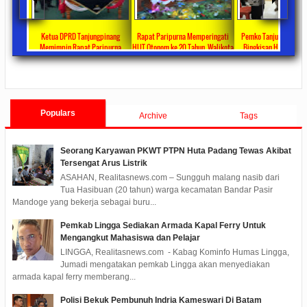
ta Ajang
Ketua DPRD Tanjungpinang
Rapat Paripurna Memperingati
Pemko Tanjung Pinang
unikasi
Memimpin Rapat Paripurna
HUT Otonom ke 20 Tahun, Walikota
Bingkisan Hari Raya Id
at
Pengesahan Ranperda Perubahan
Rahma Paparkan Capaian
Untuk Masyarakat Pene
ments
2022/09/24
0 Comments
2021/10/18
0 Comments
2020/05/11
0 Com
APBD TA 2022 Menjadi Perda
Pembangunan Selama 3 Tahun
Populars
Archive
Tags
Seorang Karyawan PKWT PTPN Huta Padang Tewas Akibat
Tersengat Arus Listrik
ASAHAN, Realitasnews.com – Sungguh malang nasib dari
Tua Hasibuan (20 tahun) warga kecamatan Bandar Pasir
Mandoge yang bekerja sebagai buru...
Pemkab Lingga Sediakan Armada Kapal Ferry Untuk
Mengangkut Mahasiswa dan Pelajar
LINGGA, Realitasnews.com - Kabag Kominfo Humas Lingga,
Jumadi mengatakan pemkab Lingga akan menyediakan
armada kapal ferry memberang...
Polisi Bekuk Pembunuh Indria Kameswari Di Batam