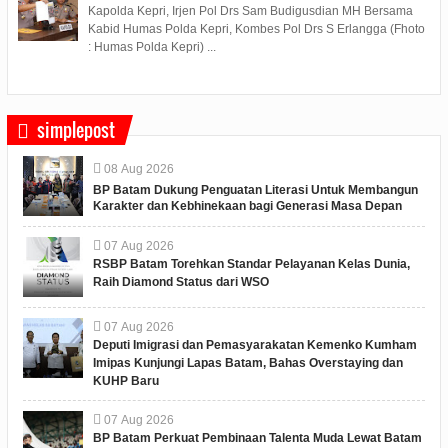
Kapolda Kepri, Irjen Pol Drs Sam Budigusdian MH Bersama
Kabid Humas Polda Kepri, Kombes Pol Drs S Erlangga (Fhoto
: Humas Polda Kepri) ...
simplepost
08
Aug
2026
BP Batam Dukung Penguatan Literasi Untuk Membangun
Karakter dan Kebhinekaan bagi Generasi Masa Depan
07
Aug
2026
RSBP Batam Torehkan Standar Pelayanan Kelas Dunia,
Raih Diamond Status dari WSO
07
Aug
2026
Deputi Imigrasi dan Pemasyarakatan Kemenko Kumham
Imipas Kunjungi Lapas Batam, Bahas Overstaying dan
KUHP Baru
07
Aug
2026
BP Batam Perkuat Pembinaan Talenta Muda Lewat Batam