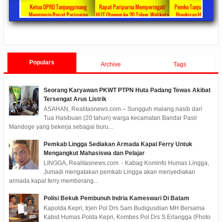
ta Ajang
Ketua DPRD Tanjungpinang
Rapat Paripurna Memperingati
Pemko Tanjung Pinang
unikasi
Memimpin Rapat Paripurna
HUT Otonom ke 20 Tahun, Walikota
Bingkisan Hari Raya Id
at
Pengesahan Ranperda Perubahan
Rahma Paparkan Capaian
Untuk Masyarakat Pene
ments
2022/09/24
0 Comments
2021/10/18
0 Comments
2020/05/11
0 Com
APBD TA 2022 Menjadi Perda
Pembangunan Selama 3 Tahun
Populars
Archive
Tags
Seorang Karyawan PKWT PTPN Huta Padang Tewas Akibat
Tersengat Arus Listrik
ASAHAN, Realitasnews.com – Sungguh malang nasib dari
Tua Hasibuan (20 tahun) warga kecamatan Bandar Pasir
Mandoge yang bekerja sebagai buru...
Pemkab Lingga Sediakan Armada Kapal Ferry Untuk
Mengangkut Mahasiswa dan Pelajar
LINGGA, Realitasnews.com - Kabag Kominfo Humas Lingga,
Jumadi mengatakan pemkab Lingga akan menyediakan
armada kapal ferry memberang...
Polisi Bekuk Pembunuh Indria Kameswari Di Batam
Kapolda Kepri, Irjen Pol Drs Sam Budigusdian MH Bersama
Kabid Humas Polda Kepri, Kombes Pol Drs S Erlangga (Fhoto