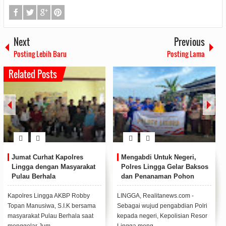
Next
Previous
Posting Lebih Baru
Posting Lama
Related Posts
Peringati HUT ke 78 Korps
Bupati Lingga Resmikan
Marinir, Puslatpur Marinir 9
SPAM Desa Sungai Buluh
Dabo Singkep Gelar
Kecamatan Singkep Barat
Kegiatan Camping Ground
LINGGA, Realitasnews.com –
LINGGA, Realitasnews.com –
Kegiatan Camping Ground yang
Bupati Lingga M. Nizar
digelar Puslatpur Marinir 9 Dabo
didampingi Ketua TP PKK
Singkep dal...
Kabupaten Lingga Maratusho...