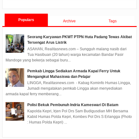
APBD TA 2022 Menjadi Perda
Pembangunan Selama 3 Tahun
Populars
Archive
Tags
Seorang Karyawan PKWT PTPN Huta Padang Tewas Akibat
Tersengat Arus Listrik
ASAHAN, Realitasnews.com – Sungguh malang nasib dari
Tua Hasibuan (20 tahun) warga kecamatan Bandar Pasir
Mandoge yang bekerja sebagai buru...
Pemkab Lingga Sediakan Armada Kapal Ferry Untuk
Mengangkut Mahasiswa dan Pelajar
LINGGA, Realitasnews.com - Kabag Kominfo Humas Lingga,
Jumadi mengatakan pemkab Lingga akan menyediakan
armada kapal ferry memberang...
Polisi Bekuk Pembunuh Indria Kameswari Di Batam
Kapolda Kepri, Irjen Pol Drs Sam Budigusdian MH Bersama
Kabid Humas Polda Kepri, Kombes Pol Drs S Erlangga (Fhoto
: Humas Polda Kepri) ...