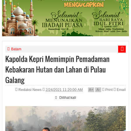
Batam
Kapolda Kepri Memimpin Pemadaman
Kebakaran Hutan dan Lahan di Pulau
Galang
Redaksi News
2/24/2021 11:20:00 AM
A
+
A
-
Print
Email
Dilihat
kali