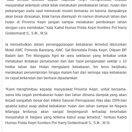
masyarakat setempat untuk tidak melakukan pembakaran lahan, hutan dan
pekarangan pada saat memasuki musim kemarau ini karena dampaknya
akan besar dirasakan, tidak hanya diwilayah ini namun diseluruh lahan dan
hutan di Provinsi Kepri jangan sampai melakukan pembukaan lahan
dengan cara membakar," kata Kabid Humas Polda Kepri Kombes Pol Harry
Goldenhardt S., S.IK., M.Si.
Ia menyebutkan dalam penanggulangan kebakaran tersebut diturunkan
Mobil AWC Polresta Barelang, AWC Sat Brimobda Polda Kepri, Ditpam BP
Batam dan Tim Manggala Agni ke area sekitaran yang terbakar untuk
melakukan tindakan penyiraman dan dari hasil pengamatan sekitar ± 10
hektar lahan dan Hutan mengalami kebakaran, tim terus berjibaku
melakukan penyemprotan hingga malam hari dan semoga saja kebakaran
ini cepat terkendali dan berhasil dipadamkan.
"Kami menghimbau kepada masyarakat Provinsi Kepri, untuk bersama-
sama kita cegah pembakaran hutan dan lahan dimana dampak yang akan
terjadi sangatlah besar dari Infeksi Saluran Pernapasan Atas atau ISPA dan
apabila kabut asap akibat kebakaran hutan dan lahan sampai ke Negara
tetangga tentunya akan sangat berpengaruh terhadap kesehatan
masyarakat di Negara yang terkena kabut asap tersebut," himbau Kabid
Humas Polda Kepri Kombes Pol Harry Goldenhardt S., S.IK., M.Si.