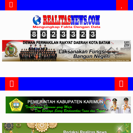
8
0
2
3
3
2
3