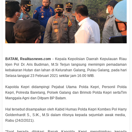
BATAM, Realitasnews.com
- Kepala Kepolisian Daerah Kepulauan Riau
Irjen Pol Dr. Aris Budiman, M.Si Terjun langsung memimpin pemadaman
kebakaran Hutan dan lahan di Kelurahan Galang, Pulau Galang, pada hari
Selasa tanggal 23 Februari 2021 sekitar jam 16.00 WIB.
Kapolda Kepri didampingi Pejabat Utama Polda Kepri, Personil Polda
Kepri, Polresta Barelang, Polsek Galang dan Brimob Polda Kepri sertaTim
Manggala Agni dan Ditpam BP Batam.
Hal tersebut disampaikan oleh Kabid Humas Polda Kepri Kombes Pol Harry
Goldenhardt S., S.IK., M.Si dalam rilisnya kepada sejumlah awak media,
Rabu (24/2/2021).
"Saat berada dilokasi Bapak Kapolda Kepri menghimbau kepada