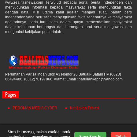
www.realitasnews.com Terwujud sebagai portal berita independen dan
menyuguhkan informasi kepada masyarakat serta mengungkap fakta
dengan data. Misi utama kami adalah menjadi suatu badan pers
independen yang berusaha menyuguhkan fakta sebenarnya ke masyarakat
apa adanya, serta turut serta dalam upaya mencerdaskan masyarakat
dalam kehidupan berbangsa dan bernegara turut serta mengawasi dan
mengontrol kebijakan pemerintah.
Perumahan Parisa Indah Blok A3 Nomor 20 Batuaji- Batam HP (0823)
86494486, (0812)70197866. Alamat Email : paruliankepri@yahoo.com
Pages
PEDOMAN MEDIA CYBER
Kebijakan Privasi
Realitas News
© 2021. All Rights Reserved.
Situs ini menggunakan cookie untuk
meningkatkan pengalaman pengguna.
Saya Setuju
Tolak