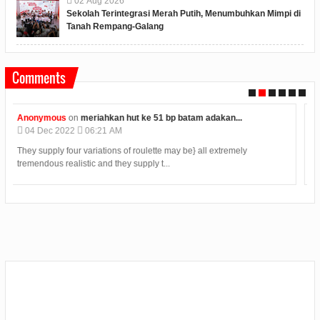
02
Aug
2026
Sekolah Terintegrasi Merah Putih, Menumbuhkan Mimpi di
Tanah Rempang-Galang
Comments
UnKnown
on
kelas bukan satu satunya tempat belajar...
12
Jul
2019
2:25 PM
Situs Judi Online Terpercaya Menyediakan Kemudahan Dalam
Bertransaksi Dengan Mudah 24 Jam. Deposit T...