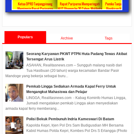
ta Ajang
Ketua DPRD Tanjungpinang
Rapat Paripurna Memperingati
Pemko Tanjung Pinang
unikasi
Memimpin Rapat Paripurna
HUT Otonom ke 20 Tahun, Walikota
Bingkisan Hari Raya Id
at
Pengesahan Ranperda Perubahan
Rahma Paparkan Capaian
Untuk Masyarakat Pene
ments
2022/09/24
0 Comments
2021/10/18
0 Comments
2020/05/11
0 Com
APBD TA 2022 Menjadi Perda
Pembangunan Selama 3 Tahun
Populars
Archive
Tags
Seorang Karyawan PKWT PTPN Huta Padang Tewas Akibat
Tersengat Arus Listrik
ASAHAN, Realitasnews.com – Sungguh malang nasib dari
Tua Hasibuan (20 tahun) warga kecamatan Bandar Pasir
Mandoge yang bekerja sebagai buru...
Pemkab Lingga Sediakan Armada Kapal Ferry Untuk
Mengangkut Mahasiswa dan Pelajar
LINGGA, Realitasnews.com - Kabag Kominfo Humas Lingga,
Jumadi mengatakan pemkab Lingga akan menyediakan
armada kapal ferry memberang...
Polisi Bekuk Pembunuh Indria Kameswari Di Batam
Kapolda Kepri, Irjen Pol Drs Sam Budigusdian MH Bersama
Kabid Humas Polda Kepri, Kombes Pol Drs S Erlangga (Fhoto