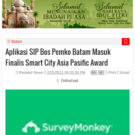
Batam
Aplikasi SIP Bos Pemko Batam Masuk
Finalis Smart City Asia Pasific Award
Redaksi News
2/25/2021 09:35:00 PM
A
+
A
-
Print
Email
Dilihat
kali