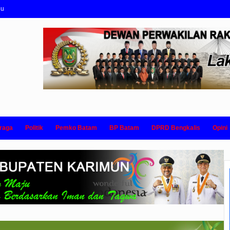
nu
raga
Politik
Pemko Batam
BP Batam
DPRD Bengkalis
Opini