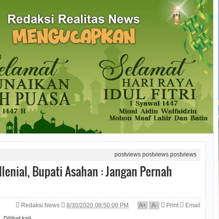
postviews
postviews
postviews
lenial, Bupati Asahan : Jangan Pernah
Redaksi News
8/30/2020 08:50:00 PM
A
+
A
-
Print
Email
Dilihat
kali