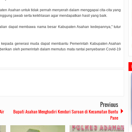
aten Asahan untuk tidak pernah menyerah dalam menggapai cita-cita yang
nggung jawab serta keikhlasan agar mendapatkan hasil yang baik.
, kalian dapat membawa nama besar Kabupaten Asahan kedepannya," tutur
p kepada generasi muda dapat membantu Pemerintah Kabupaten Asahan
berikan oleh pemerintah dalam memutus mata rantai penyebaran Covid-19
Previous
Air
Bupati Asahan Menghadiri Kenduri Suroan di Kecamatan Buntu
Rudi Sampaikan Rencana
Rudi Tinjau Pemupukan Pohon dan
Safari Ramadhan Walikota A
Pane
Pembangunan Batam
Kesiapan Pelebaran Jalan
Silahturahmi Dan Komunika
Dengan Masyarakat
2019/07/16
0 Comments
2019/06/19
0 Comments
2019/05/14
0 Commen