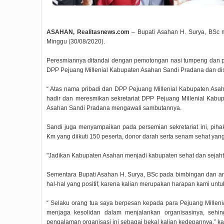
ASAHAN, Realitasnews.com
– Bupati Asahan H. Surya, BSc m
Minggu (30/08/2020).
Peresmiannya ditandai dengan pemotongan nasi tumpeng dan p
DPP Pejuang Millenial Kabupaten Asahan Sandi Pradana dan di
“ Atas nama pribadi dan DPP Pejuang Millenial Kabupaten As
hadir dan meresmikan sekretariat DPP Pejuang Millenial Kabup
Asahan Sandi Pradana mengawali sambutannya.
Sandi juga menyampaikan pada persemian sekretariat ini, piha
Km yang diikuti 150 peserta, donor darah serta senam sehat yang 
"Jadikan Kabupaten Asahan menjadi kabupaten sehat dan sejahter
Sementara Bupati Asahan H. Surya, BSc pada bimbingan dan 
hal-hal yang positif, karena kalian merupakan harapan kami u
“ Selaku orang tua saya berpesan kepada para Pejuang Millen
menjaga kesolidan dalam menjalankan organisasinya, sehing
pengalaman organisasi ini sebagai bekal kalian kedepannya,” ka