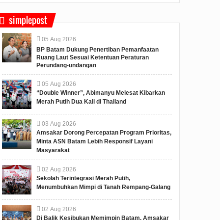
simplepost
05
Aug
2026
BP Batam Dukung Penertiban Pemanfaatan
Ruang Laut Sesuai Ketentuan Peraturan
Perundang-undangan
05
Aug
2026
“Double Winner”, Abimanyu Melesat Kibarkan
Merah Putih Dua Kali di Thailand
03
Aug
2026
Amsakar Dorong Percepatan Program Prioritas,
Minta ASN Batam Lebih Responsif Layani
Masyarakat
02
Aug
2026
Sekolah Terintegrasi Merah Putih,
Menumbuhkan Mimpi di Tanah Rempang-Galang
02
Aug
2026
Di Balik Kesibukan Memimpin Batam, Amsakar