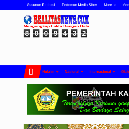
Susunan Redaksi
Pedoman Media Siber
More
Me
8
0
0
9
4
3
2
Hukrim
Nasional
Internasional
Olah