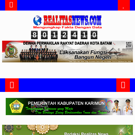
8
0
1
2
4
1
0