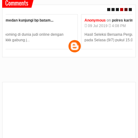
Comments
Anonymous
on
polres karimun memberikan kue ulang...
09
Jul
2019
4:08 PM
Hasil Seleksi Bersama Perguruan Tinggi SBMPTN 2019 diumumkan
pada Selasa (9/7) pukul 15.00 WIB. Samp...