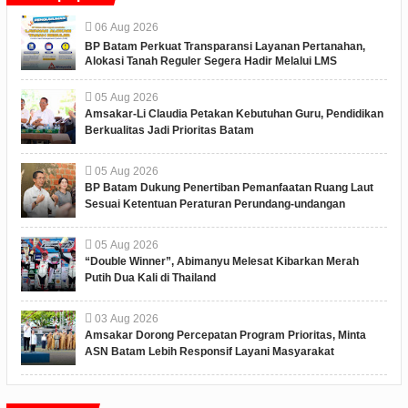
06
Aug
2026
BP Batam Perkuat Transparansi Layanan Pertanahan,
Alokasi Tanah Reguler Segera Hadir Melalui LMS
05
Aug
2026
Amsakar-Li Claudia Petakan Kebutuhan Guru, Pendidikan
Berkualitas Jadi Prioritas Batam
05
Aug
2026
BP Batam Dukung Penertiban Pemanfaatan Ruang Laut
Sesuai Ketentuan Peraturan Perundang-undangan
05
Aug
2026
“Double Winner”, Abimanyu Melesat Kibarkan Merah
Putih Dua Kali di Thailand
03
Aug
2026
Amsakar Dorong Percepatan Program Prioritas, Minta
ASN Batam Lebih Responsif Layani Masyarakat