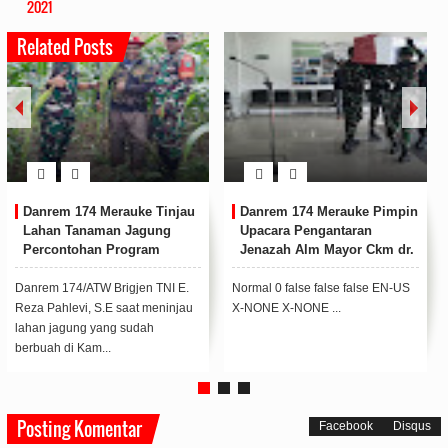
2021
Related Posts
Danrem 174 Merauke Tinjau
Danrem 174 Merauke Pimpin
Lahan Tanaman Jagung
Upacara Pengantaran
Percontohan Program
Jenazah Alm Mayor Ckm dr.
Korem 174/ATW
Beni Arjihans
Danrem 174/ATW Brigjen TNI E.
Normal 0 false false false EN-US
Reza Pahlevi, S.E saat meninjau
X-NONE X-NONE ...
lahan jagung yang sudah
berbuah di Kam...
Posting Komentar
Facebook
Disqus