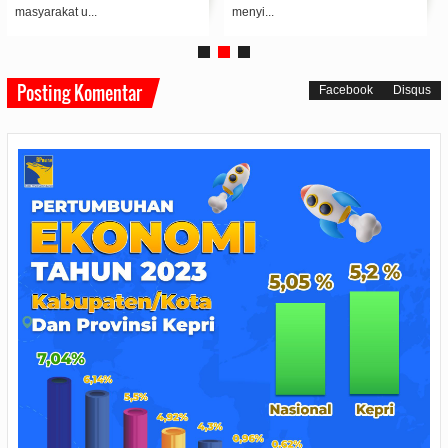
Aparatur Sipi...
Bhakti Imigrasi k...
Posting Komentar
Facebook
Disqus