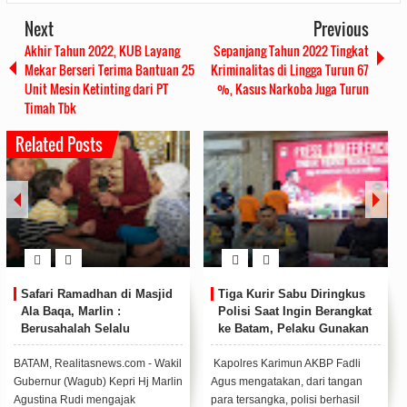
Next
Previous
Akhir Tahun 2022, KUB Layang
Sepanjang Tahun 2022 Tingkat
Mekar Berseri Terima Bantuan 25
Kriminalitas di Lingga Turun 67
Unit Mesin Ketinting dari PT
%, Kasus Narkoba Juga Turun
Timah Tbk
Related Posts
Empat Pengedar Narkoba Di
Imigrasi Karimun
Tangkap, Satu Diantaranya
Melaksanakan Upacara Hari
Merupakan Oknum PNS Di
Bhakti Imigrasi ke- 74
Karimun
Polisi tunjukkan 4 Tsk dan
Kantor Imigrasi Kelas II TPI
Barang Bukti (F/Ist)KARIMUN,
Tanjung Balai Karimun
Realitasnews.com - Oknum
melaksanakan upacara Hari