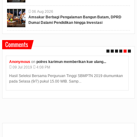
06
Aug
2026
Amsakar Berbagi Pengalaman Bangun Batam, DPRD
Dumai Dalami Pendidikan hingga Investasi
Comments
ymous
on
polres karimun memberikan kue ulang...
Unknown
o
ul
2019
4:08 PM
04
Jul
201
Seleksi Bersama Perguruan Tinggi SBMPTN 2019 diumumkan
Judi Deposit
elasa (9/7) pukul 15.00 WIB. Samp...
minimal depo