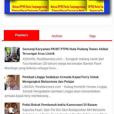
 Bagikan
Ketua DPRD Kota Tanjungpinang
Ketua DPRD Kota Tanjungpinang
DPRD Kota Tanjungpina
ul Fitri
Pimpin Rapat Paripurna Tentang
Pimpin Rapat Paripurna Nota
Anggaran Penanganan 
rima DTKS
Jawaban Pandangan Umum Fraksi-
Pengantar LKPJ Walikota
Tahun 2020 Sebesar Rp 3
ments
2020/05/08
0 Comments
2020/04/30
0 Comments
2020/04/28
0 Co
Fraksi Tentang LKPJ Walikota
Tanjungpinang Tahun 2019
Tanjungpinang TA 2019
Populars
Archive
Tags
Seorang Karyawan PKWT PTPN Huta Padang Tewas Akibat
Tersengat Arus Listrik
ASAHAN, Realitasnews.com – Sungguh malang nasib dari
Tua Hasibuan (20 tahun) warga kecamatan Bandar Pasir
Mandoge yang bekerja sebagai buru...
Pemkab Lingga Sediakan Armada Kapal Ferry Untuk
Mengangkut Mahasiswa dan Pelajar
LINGGA, Realitasnews.com - Kabag Kominfo Humas Lingga,
Jumadi mengatakan pemkab Lingga akan menyediakan
armada kapal ferry memberang...
Polisi Bekuk Pembunuh Indria Kameswari Di Batam
Kapolda Kepri, Irjen Pol Drs Sam Budigusdian MH Bersama