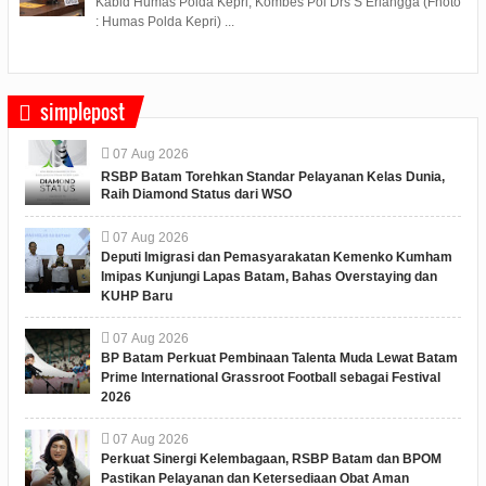
Kabid Humas Polda Kepri, Kombes Pol Drs S Erlangga (Fhoto
: Humas Polda Kepri) ...
simplepost
07
Aug
2026
RSBP Batam Torehkan Standar Pelayanan Kelas Dunia,
Raih Diamond Status dari WSO
07
Aug
2026
Deputi Imigrasi dan Pemasyarakatan Kemenko Kumham
Imipas Kunjungi Lapas Batam, Bahas Overstaying dan
KUHP Baru
07
Aug
2026
BP Batam Perkuat Pembinaan Talenta Muda Lewat Batam
Prime International Grassroot Football sebagai Festival
2026
07
Aug
2026
Perkuat Sinergi Kelembagaan, RSBP Batam dan BPOM
Pastikan Pelayanan dan Ketersediaan Obat Aman