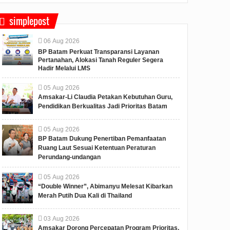
simplepost
06
Aug
2026
BP Batam Perkuat Transparansi Layanan
Pertanahan, Alokasi Tanah Reguler Segera
Hadir Melalui LMS
05
Aug
2026
Amsakar-Li Claudia Petakan Kebutuhan Guru,
Pendidikan Berkualitas Jadi Prioritas Batam
05
Aug
2026
BP Batam Dukung Penertiban Pemanfaatan
Ruang Laut Sesuai Ketentuan Peraturan
Perundang-undangan
05
Aug
2026
“Double Winner”, Abimanyu Melesat Kibarkan
Merah Putih Dua Kali di Thailand
03
Aug
2026
Amsakar Dorong Percepatan Program Prioritas,