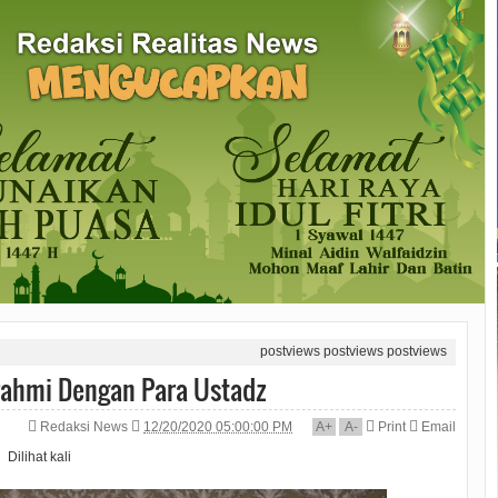
postviews
postviews
postviews
urahmi Dengan Para Ustadz
Redaksi News
12/20/2020 05:00:00 PM
A
+
A
-
Print
Email
Dilihat
kali