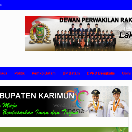
nu
raga
Politik
Pemko Batam
BP Batam
DPRD Bengkalis
Opini