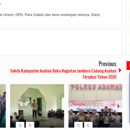
.
rasi Umum, OPD, Para Ustadz dan tamu undangan lainnya. (Nes)
Previous
Sekda Kabupaten Asahan Buka Kegiatan Jambore Cabang Asahan
Tersebar Tahun 2020
Rudi Sampaikan Rencana
Rudi Tinjau Pemupukan Pohon dan
Safari Ramadhan Walikota A
Pembangunan Batam
Kesiapan Pelebaran Jalan
Silahturahmi Dan Komunika
Dengan Masyarakat
2019/07/16
0 Comments
2019/06/19
0 Comments
2019/05/14
0 Commen