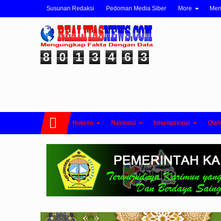
Susunan Redaksi
Pedoman Media Siber
More
Me
8
0
1
3
4
6
3
Hukrim
Nasional
Internasional
Olah