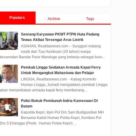
ersama Wabup
erahkan
Populars
e Kepada
Archive
Tags
abupaten
litasnews.com -
Seorang Karyawan PKWT PTPN Huta Padang
n H. Surya, BSc
Tewas Akibat Tersengat Arus Listrik
gan Wakil Bupati
ASAHAN, Realitasnews.com – Sungguh malang
an Ta...
nasib dari Tua Hasibuan (20 tahun) warga
kecamatan Bandar Pasir Mandoge yang bekerja sebagai buru...
Pemkab Lingga Sediakan Armada Kapal Ferry
Untuk Mengangkut Mahasiswa dan Pelajar
LINGGA, Realitasnews.com - Kabag Kominfo
Humas Lingga, Jumadi mengatakan pemkab Lingga
akan menyediakan armada kapal ferry memberang...
Polisi Bekuk Pembunuh Indria Kameswari Di
Batam
Kapolda Kepri, Irjen Pol Drs Sam Budigusdian MH
Bersama Kabid Humas Polda Kepri, Kombes Pol
Drs S Erlangga (Fhoto : Humas Polda Kepri) ...