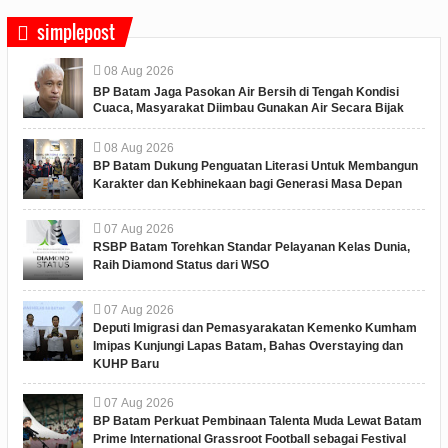
simplepost
08
Aug
2026
BP Batam Jaga Pasokan Air Bersih di Tengah Kondisi
Cuaca, Masyarakat Diimbau Gunakan Air Secara Bijak
08
Aug
2026
BP Batam Dukung Penguatan Literasi Untuk Membangun
Karakter dan Kebhinekaan bagi Generasi Masa Depan
07
Aug
2026
RSBP Batam Torehkan Standar Pelayanan Kelas Dunia,
Raih Diamond Status dari WSO
07
Aug
2026
Deputi Imigrasi dan Pemasyarakatan Kemenko Kumham
Imipas Kunjungi Lapas Batam, Bahas Overstaying dan
KUHP Baru
07
Aug
2026
BP Batam Perkuat Pembinaan Talenta Muda Lewat Batam
Prime International Grassroot Football sebagai Festival