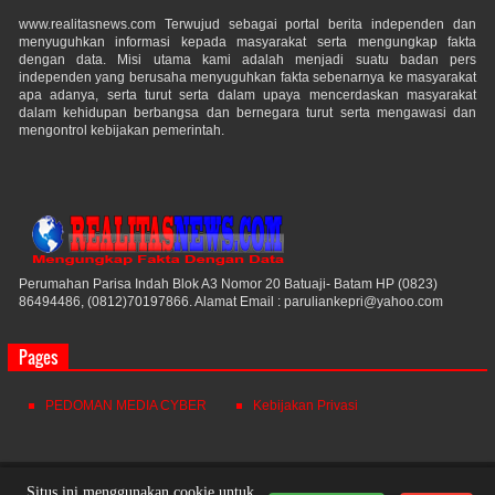
www.realitasnews.com Terwujud sebagai portal berita independen dan
menyuguhkan informasi kepada masyarakat serta mengungkap fakta
dengan data. Misi utama kami adalah menjadi suatu badan pers
independen yang berusaha menyuguhkan fakta sebenarnya ke masyarakat
apa adanya, serta turut serta dalam upaya mencerdaskan masyarakat
dalam kehidupan berbangsa dan bernegara turut serta mengawasi dan
mengontrol kebijakan pemerintah.
Perumahan Parisa Indah Blok A3 Nomor 20 Batuaji- Batam HP (0823)
86494486, (0812)70197866. Alamat Email : paruliankepri@yahoo.com
Pages
PEDOMAN MEDIA CYBER
Kebijakan Privasi
Realitas News
© 2021. All Rights Reserved.
Situs ini menggunakan cookie untuk