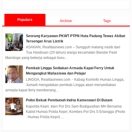
ments
2020/05/08
0 Comments
2020/04/30
0 Comments
2020/04/28
0 Co
Fraksi Tentang LKPJ Walikota
Tanjungpinang Tahun 2019
Tanjungpinang TA 2019
Populars
Archive
Tags
Seorang Karyawan PKWT PTPN Huta Padang Tewas Akibat
Tersengat Arus Listrik
ASAHAN, Realitasnews.com – Sungguh malang nasib dari
Tua Hasibuan (20 tahun) warga kecamatan Bandar Pasir
Mandoge yang bekerja sebagai buru...
Pemkab Lingga Sediakan Armada Kapal Ferry Untuk
Mengangkut Mahasiswa dan Pelajar
LINGGA, Realitasnews.com - Kabag Kominfo Humas Lingga,
Jumadi mengatakan pemkab Lingga akan menyediakan
armada kapal ferry memberang...
Polisi Bekuk Pembunuh Indria Kameswari Di Batam
Kapolda Kepri, Irjen Pol Drs Sam Budigusdian MH Bersama
Kabid Humas Polda Kepri, Kombes Pol Drs S Erlangga (Fhoto
: Humas Polda Kepri) ...