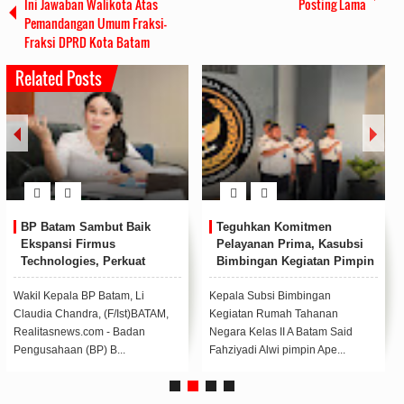
Ini Jawaban Walikota Atas
Posting Lama
Pemandangan Umum Fraksi-
Fraksi DPRD Kota Batam
Related Posts
BP Batam Sambut Baik
Teguhkan Komitmen
Ekspansi Firmus
Pelayanan Prima, Kasubsi
Technologies, Perkuat
Bimbingan Kegiatan Pimpin
Posisi Batam sebagai Hub
Apel Pagi Rutan Batam
Infrastruktur AI Regional
Wakil Kepala BP Batam, Li
Kepala Subsi Bimbingan
Claudia Chandra, (F/Ist)BATAM,
Kegiatan Rumah Tahanan
Realitasnews.com - Badan
Negara Kelas II A Batam Said
Pengusahaan (BP) B...
Fahziyadi Alwi pimpin Ape...