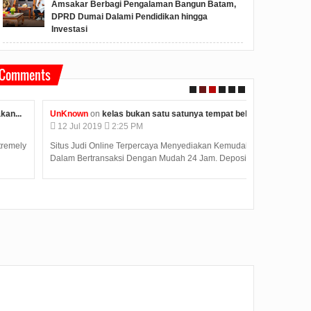
Amsakar Berbagi Pengalaman Bangun Batam,
DPRD Dumai Dalami Pendidikan hingga
Investasi
Comments
UnKnown
on
kelas bukan satu satunya tempat belajar...
Unknown
on
k
12
Jul
2019
2:25 PM
12
Jul
2019
Situs Judi Online Terpercaya Menyediakan Kemudahan
Judi Deposit O
Dalam Bertransaksi Dengan Mudah 24 Jam. Deposit T...
dengan minimal