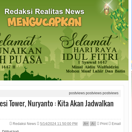
postviews
postviews
postviews
esi Tower, Nuryanto : Kita Akan Jadwalkan
Redaksi News
5/14/2024 11:50:00 PM
A
+
A
-
Print
Email
Dilihat
kali