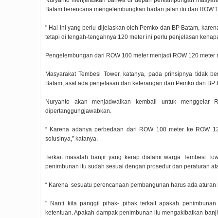
Nuryanto menjelaskan bahwa di depan perkampungan masyarak
Batam berencana mengelembungkan badan jalan itu dari ROW 1
" Hal ini yang perlu dijelaskan oleh Pemko dan BP Batam, karena 
tetapi di tengah-tengahnya 120 meter ini perlu penjelasan kenapa
Pengelembungan dari ROW 100 meter menjadi ROW 120 meter 
Masyarakat Tembesi Tower, katanya, pada prinsipnya tida
Batam, asal ada penjelasan dan keterangan dari Pemko dan BP 
Nuryanto akan menjadwalkan kembali untuk menggelar RD
dipertanggungjawabkan.
“ Karena adanya perbedaan dari ROW 100 meter ke ROW 120
solusinya,” katanya.
Terkait masalah banjir yang kerap dialami warga Tembesi T
penimbunan itu sudah sesuai dengan prosedur dan peraturan ata
“ Karena sesuatu perencanaan pembangunan harus ada aturan k
" Nanti kita panggil pihak- pihak terkait apakah penimbun
ketentuan. Apakah dampak penimbunan itu mengakibatkan banjir 