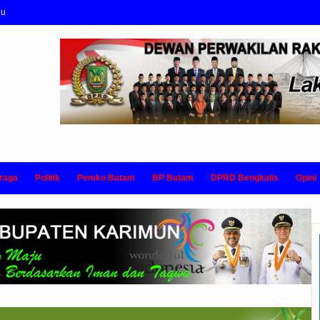
nu
raga
Politik
Pemko Batam
BP Batam
DPRD Bengkalis
Opini