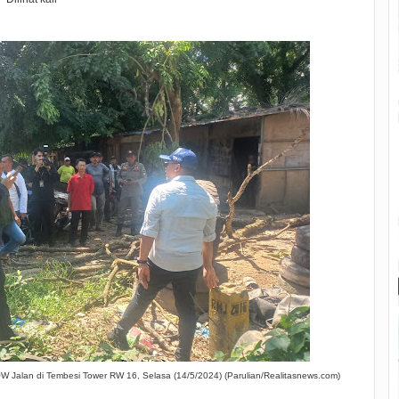
 Jalan di Tembesi Tower RW 16, Selasa (14/5/2024) (Parulian/Realitasnews.com)