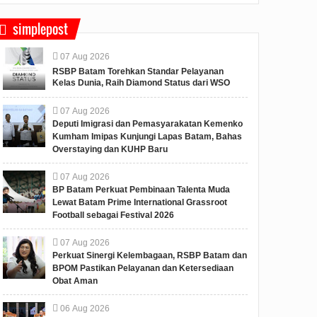
simplepost
07
Aug
2026
RSBP Batam Torehkan Standar Pelayanan
Kelas Dunia, Raih Diamond Status dari WSO
07
Aug
2026
Deputi Imigrasi dan Pemasyarakatan Kemenko
Kumham Imipas Kunjungi Lapas Batam, Bahas
Overstaying dan KUHP Baru
07
Aug
2026
BP Batam Perkuat Pembinaan Talenta Muda
Lewat Batam Prime International Grassroot
Football sebagai Festival 2026
07
Aug
2026
Perkuat Sinergi Kelembagaan, RSBP Batam dan
BPOM Pastikan Pelayanan dan Ketersediaan
Obat Aman
06
Aug
2026