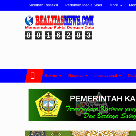
Susunan Redaksi
Pedoman Media Siber
More
Me
8
0
1
6
2
8
3
Hukrim
Nasional
Internasional
Olah