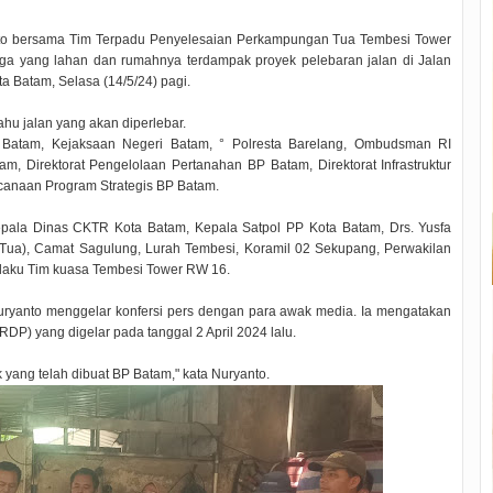
o bersama Tim Terpadu Penyelesaian Perkampungan Tua Tembesi Tower
ga yang lahan dan rumahnya terdampak proyek pelebaran jalan di Jalan
 Batam, Selasa (14/5/24) pagi.
hu jalan yang akan diperlebar.
a Batam, Kejaksaan Negeri Batam, ° Polresta Barelang, Ombudsman RI
m, Direktorat Pengelolaan Pertanahan BP Batam, Direktorat Infrastruktur
canaan Program Strategis BP Batam.
pala Dinas CKTR Kota Batam, Kepala Satpol PP Kota Batam, Drs. Yusfa
Tua), Camat Sagulung, Lurah Tembesi, Koramil 02 Sekupang, Perwakilan
elaku Tim kuasa Tembesi Tower RW 16.
ryanto menggelar konfersi pers dengan para awak media. Ia mengatakan
RDP) yang digelar pada tanggal 2 April 2024 lalu.
k yang telah dibuat BP Batam," kata Nuryanto.