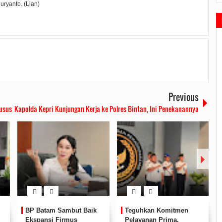
uryanto. (Lian)
Previous
usus
Kapolda Kepri Kunjungan Kerja ke Polres Bintan, Ini Penekanannya
Terima Audensi,
Bapemperda DPRD Kota
Kamaluddin Dukung
Batam Gelar Rapat