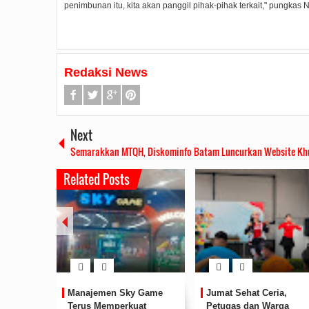
penimbunan itu, kita akan panggil pihak-pihak terkait," pungkas N
Redaksi News
Next
Semarakkan MTQH, Diskominfo Batam Luncurkan Website Kh
Related Posts
tmen
Pendaftaran Dibuka, AHM
Li Claudia Dorong
,
Best Student Ajak Pelajar
Sinergi Perlindungan