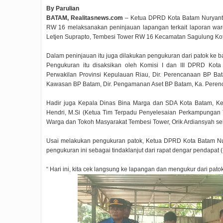
By Parulian
BATAM, Realitasnews.com
– Ketua DPRD Kota Batam Nuryant
RW 16 melaksanakan peninjauan lapangan terkait laporan war
Letjen Suprapto, Tembesi Tower RW 16 Kecamatan Sagulung Kota
Dalam peninjauan itu juga dilakukan pengukuran dari patok ke ba
Pengukuran itu disaksikan oleh Komisi I dan III DPRD Kot
Perwakilan Provinsi Kepulauan Riau, Dir. Perencanaan BP Bata
Kawasan BP Batam, Dir. Pengamanan Aset BP Batam, Ka. Peren
Hadir juga Kepala Dinas Bina Marga dan SDA Kota Batam, Ke
Hendri, M.Si (Ketua Tim Terpadu Penyelesaian Perkampungan 
Warga dan Tokoh Masyarakat Tembesi Tower, Orik Ardiansyah s
Usai melakukan pengukuran patok, Ketua DPRD Kota Batam Nu
pengukuran ini sebagai tindaklanjut dari rapat dengar pendapat (
“ Hari ini, kita cek langsung ke lapangan dan mengukur dari pato