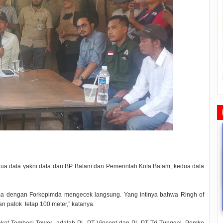
dua data yakni data dari BP Batam dan Pemerintah Kota Batam, kedua data
ama dengan Forkopimda mengecek langsung. Yang intinya bahwa Ringh of
Rudi Sampaikan Rencana
Rudi Tinjau Pemupukan Pohon dan
Safari Ramadhan Walikota A
Pembangunan Batam
Kesiapan Pelebaran Jalan
Silahturahmi Dan Komunika
n patok tetap 100 meter,” katanya.
Dengan Masyarakat
2019/07/16
0 Comments
2019/06/19
0 Comments
2019/05/14
0 Commen