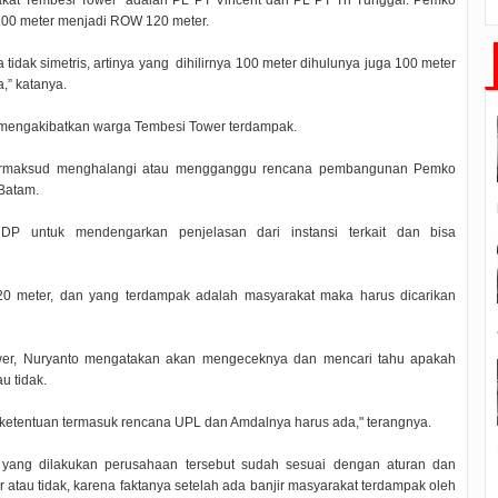
at Tembesi Tower adalah PL PT Vincent dan PL PT Tri Tunggal. Pemko
00 meter menjadi ROW 120 meter.
tidak simetris, artinya yang dihilirnya 100 meter dihulunya juga 100 meter
,” katanya.
mengakibatkan warga Tembesi Tower terdampak.
k bermaksud menghalangi atau mengganggu rencana pembangunan Pemko
Batam.
P untuk mendengarkan penjelasan dari instansi terkait dan bisa
 meter, dan yang terdampak adalah masyarakat maka harus dicarikan
ower, Nuryanto mengatakan akan mengeceknya dan mencari tahu apakah
u tidak.
etentuan termasuk rencana UPL dan Amdalnya harus ada," terangnya.
an yang dilakukan perusahaan tersebut sudah sesuai dengan aturan dan
atau tidak, karena faktanya setelah ada banjir masyarakat terdampak oleh