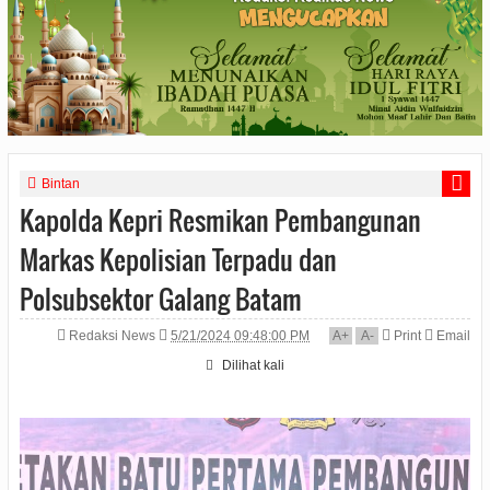
Bintan
Kapolda Kepri Resmikan Pembangunan
Markas Kepolisian Terpadu dan
Polsubsektor Galang Batam
Redaksi News
5/21/2024 09:48:00 PM
A
+
A
-
Print
Email
Dilihat
kali