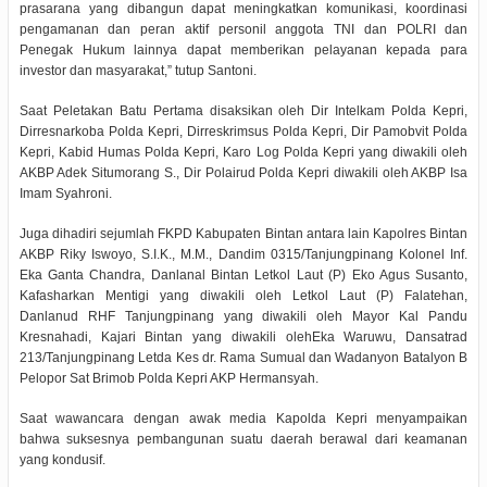
prasarana yang dibangun dapat meningkatkan komunikasi, koordinasi
pengamanan dan peran aktif personil anggota TNI dan POLRI dan
Penegak Hukum lainnya dapat memberikan pelayanan kepada para
investor dan masyarakat,” tutup Santoni.
Saat Peletakan Batu Pertama disaksikan oleh Dir Intelkam Polda Kepri,
Dirresnarkoba Polda Kepri, Dirreskrimsus Polda Kepri, Dir Pamobvit Polda
Kepri, Kabid Humas Polda Kepri, Karo Log Polda Kepri yang diwakili oleh
AKBP Adek Situmorang S., Dir Polairud Polda Kepri diwakili oleh AKBP Isa
Imam Syahroni.
Juga dihadiri sejumlah FKPD Kabupaten Bintan antara lain Kapolres Bintan
AKBP Riky Iswoyo, S.I.K., M.M., Dandim 0315/Tanjungpinang Kolonel Inf.
Eka Ganta Chandra, Danlanal Bintan Letkol Laut (P) Eko Agus Susanto,
Kafasharkan Mentigi yang diwakili oleh Letkol Laut (P) Falatehan,
Danlanud RHF Tanjungpinang yang diwakili oleh Mayor Kal Pandu
Kresnahadi, Kajari Bintan yang diwakili olehEka Waruwu, Dansatrad
213/Tanjungpinang Letda Kes dr. Rama Sumual dan Wadanyon Batalyon B
Pelopor Sat Brimob Polda Kepri AKP Hermansyah.
Saat wawancara dengan awak media Kapolda Kepri menyampaikan
bahwa suksesnya pembangunan suatu daerah berawal dari keamanan
yang kondusif.