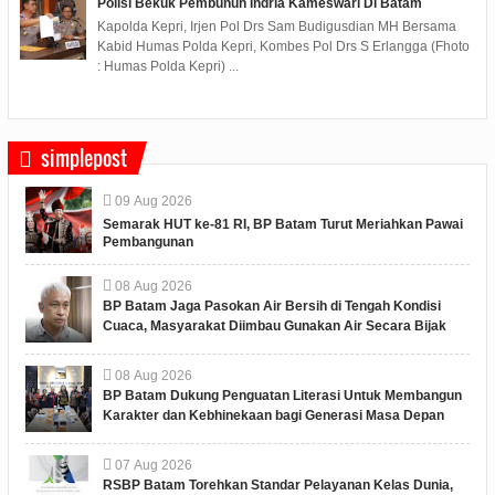
Polisi Bekuk Pembunuh Indria Kameswari Di Batam
Kapolda Kepri, Irjen Pol Drs Sam Budigusdian MH Bersama
Kabid Humas Polda Kepri, Kombes Pol Drs S Erlangga (Fhoto
: Humas Polda Kepri) ...
simplepost
09
Aug
2026
Semarak HUT ke-81 RI, BP Batam Turut Meriahkan Pawai
Pembangunan
08
Aug
2026
BP Batam Jaga Pasokan Air Bersih di Tengah Kondisi
Cuaca, Masyarakat Diimbau Gunakan Air Secara Bijak
08
Aug
2026
BP Batam Dukung Penguatan Literasi Untuk Membangun
Karakter dan Kebhinekaan bagi Generasi Masa Depan
07
Aug
2026
RSBP Batam Torehkan Standar Pelayanan Kelas Dunia,