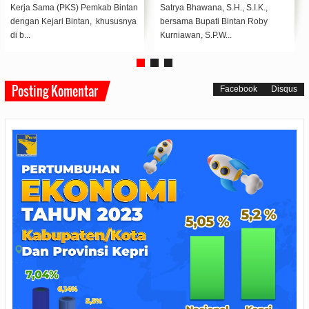
Peringatan Maulid Nabi
Riau menyalurkan bantuan sosial
Muhammad SAW 1446
berupa sembako kepada warga
Hijriah/2024 di Masjid Darul ...
yang terd...
Posting Komentar
Facebook
Disqus