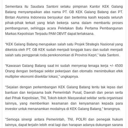
Sementara itu Saudara Santoni selaku pimpinan Kantor KEK Galang
Batang menyampaikan atas nama PT. GB KEK Galang Batang dan PT.
Bintan Alumina Indonesia bersyukur dan berterima kasih kepada seluruh
pihak-pihak terkait yang telah bekerja sama dalam membantu proses
pembangunan, sehingga acara Peletakan Batu Pertama Pembangunan
Markas Kepolisian Terpadu PAM OBVIT dapat terlaksana.
“KEK Galang Batang merupakan salah satu Projek Strategis Nasional yang
dikelola oleh PT. GB KEK sudah menjadi tonggak baru dan sudah menjadi
salah satu penggerak roda perekonomian di Provinsi Kepri,” kata Santoni.
“Kawasan Galang Batang saat ini sudah menyerap tenaga kerja +/- 4500
Orang dengan berbagai sektor pekerjaan dan otomatis menimbulkan efek
multiplier ekonomi disekitar lokasi,” ungkapnya.
“Sejalan dengan perkembangan KEK Galang Batang tentu tak lepas dari
bantuan dan kerjasama baik Pemerintah Pusat, Daerah dan peran serta
dari Pihak Kepolisian, TNI, Tokoh-tokoh Masyarakat sekitar serta organisasi
lainnya, yang memberikan keamanan dan kenyamanan kepada para
investor untuk menanamkan modalnya di KEK Galang Batang,” terangnya.
“Semoga sinergi antara Pemerintah, TNI, POLRI dan penegak hukum
lainnya, dapat terjalin lebih erat lagi dan harapan adanya dukungan sarana