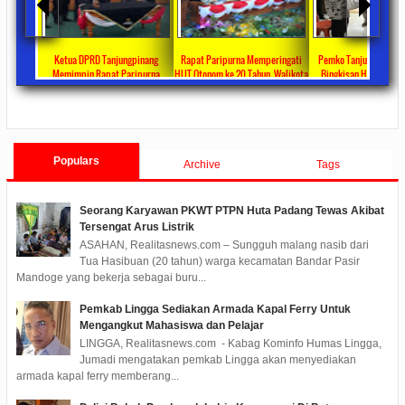
ta Ajang
Ketua DPRD Tanjungpinang
Rapat Paripurna Memperingati
Pemko Tanjung Pinang
unikasi
Memimpin Rapat Paripurna
HUT Otonom ke 20 Tahun, Walikota
Bingkisan Hari Raya Id
at
Pengesahan Ranperda Perubahan
Rahma Paparkan Capaian
Untuk Masyarakat Pene
ments
2022/09/24
0 Comments
2021/10/18
0 Comments
2020/05/11
0 Com
APBD TA 2022 Menjadi Perda
Pembangunan Selama 3 Tahun
Populars
Archive
Tags
Seorang Karyawan PKWT PTPN Huta Padang Tewas Akibat
Tersengat Arus Listrik
ASAHAN, Realitasnews.com – Sungguh malang nasib dari
Tua Hasibuan (20 tahun) warga kecamatan Bandar Pasir
Mandoge yang bekerja sebagai buru...
Pemkab Lingga Sediakan Armada Kapal Ferry Untuk
Mengangkut Mahasiswa dan Pelajar
LINGGA, Realitasnews.com - Kabag Kominfo Humas Lingga,
Jumadi mengatakan pemkab Lingga akan menyediakan
armada kapal ferry memberang...