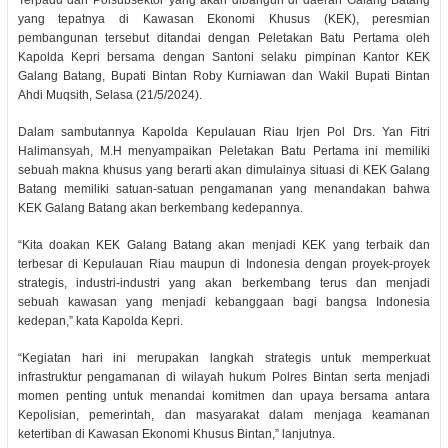
Terpadu dan Polsubsektor yang akan dibangun di daerah Galang Batang
yang tepatnya di Kawasan Ekonomi Khusus (KEK), peresmian
pembangunan tersebut ditandai dengan Peletakan Batu Pertama oleh
Kapolda Kepri bersama dengan Santoni selaku pimpinan Kantor KEK
Galang Batang, Bupati Bintan Roby Kurniawan dan Wakil Bupati Bintan
Ahdi Muqsith, Selasa (21/5/2024).
Dalam sambutannya Kapolda Kepulauan Riau Irjen Pol Drs. Yan Fitri
Halimansyah, M.H menyampaikan Peletakan Batu Pertama ini memiliki
sebuah makna khusus yang berarti akan dimulainya situasi di KEK Galang
Batang memiliki satuan-satuan pengamanan yang menandakan bahwa
KEK Galang Batang akan berkembang kedepannya.
“Kita doakan KEK Galang Batang akan menjadi KEK yang terbaik dan
terbesar di Kepulauan Riau maupun di Indonesia dengan proyek-proyek
strategis, industri-industri yang akan berkembang terus dan menjadi
sebuah kawasan yang menjadi kebanggaan bagi bangsa Indonesia
kedepan,” kata Kapolda Kepri.
“Kegiatan hari ini merupakan langkah strategis untuk memperkuat
infrastruktur pengamanan di wilayah hukum Polres Bintan serta menjadi
momen penting untuk menandai komitmen dan upaya bersama antara
Kepolisian, pemerintah, dan masyarakat dalam menjaga keamanan
ketertiban di Kawasan Ekonomi Khusus Bintan,” lanjutnya.