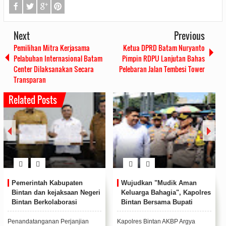
Next
Previous
Pemilihan Mitra Kerjasama
Ketua DPRD Batam Nuryanto
Pelabuhan Internasional Batam
Pimpin RDPU Lanjutan Bahas
Center Dilaksanakan Secara
Pelebaran Jalan Tembesi Tower
Transparan
Related Posts
Polres Bintan Bintan
Polres Bintan Beri Bantuan
Peringati Maulid Nabi
Kepada Masyarakat yang
Muhammad SAW, Teladani
Tertimpa Musibah Angin
Akhlak Rasulullah
Kencang
Polres Bintan menggelar
Polres Bintan Polda Kepulauan