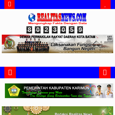
8
0
2
3
0
5
9