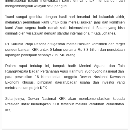
Internasional Batam menyatakan komitmennya untuk membangun dan
mengembangkan wilayah sekupang ini.
“kami sangat gembira dengan hasil hari tersebut. Ini bukanlah akhir,
melainkan permulaan kami untuk bisa merealisasikan janji dan komitmen
kami. Akan segera hadir rumah sakit internasional di Batam yang bisa
diminati oleh wisatawan dengan standar internasional.” Kata Johanes.
PT Karunia Praja Pesona ditugaskan merealisasikan komitmen dari target
pengembangan KEK untuk 5 tahun pertama Rp 3,3 triliun dan penciptaan
lapangan pekerjaan sebanyak 19.740 orang.
Dalam rapat tertutup ini, tampak hadir Menteri Agraria dan Tata
Ruang/Kepala Badan Pertanahan Agus Harimurti Yudhoyono nasional dan
para perwakilan 16 Kementerian anggota Dewan Nasional Kawasan
Ekonomi Khusus, pimpinan daerah/badan usaha dan investor yang
melaksanakan projek KEK.
Selanjutnya, Dewan Nasional KEK akan merekomendasikan kepada
Presiden untuk menetapkan KEK tersebut melalui Peraturan Pemerintah.
(red)