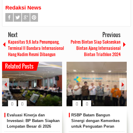
Redaksi News
Next
Previous
Kapasitas 9,6 Juta Penumpang,
Polres Bintan Siap Sukseskan
Terminal II Bandara Internasional
Bintan Ajang Internasional
Hang Nadim Resmi Dibangun
Bintan Triathlon 2024
Related Posts
Respon Cepat Tangani
Ciptakan Lingkungan yang
Gangguan Suplai Air, Deputi
Sigap, RSBP Batam Berikan
Bidang Pelayanan Umum
Pelatihan Bantuan Hidup
Kirim Tim Teknis dan Mobil
Dasar