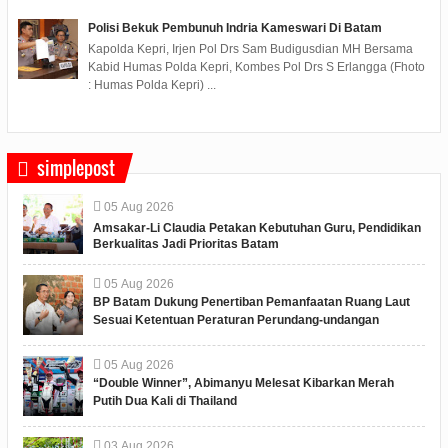
Polisi Bekuk Pembunuh Indria Kameswari Di Batam
Kapolda Kepri, Irjen Pol Drs Sam Budigusdian MH Bersama
Kabid Humas Polda Kepri, Kombes Pol Drs S Erlangga (Fhoto
: Humas Polda Kepri) ...
simplepost
05
Aug
2026
Amsakar-Li Claudia Petakan Kebutuhan Guru, Pendidikan
Berkualitas Jadi Prioritas Batam
05
Aug
2026
BP Batam Dukung Penertiban Pemanfaatan Ruang Laut
Sesuai Ketentuan Peraturan Perundang-undangan
05
Aug
2026
“Double Winner”, Abimanyu Melesat Kibarkan Merah
Putih Dua Kali di Thailand
03
Aug
2026