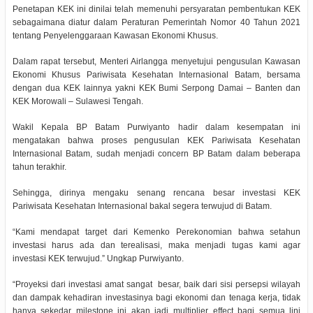
Penetapan KEK ini dinilai telah memenuhi persyaratan pembentukan KEK
sebagaimana diatur dalam Peraturan Pemerintah Nomor 40 Tahun 2021
tentang Penyelenggaraan Kawasan Ekonomi Khusus.
Dalam rapat tersebut, Menteri Airlangga menyetujui pengusulan Kawasan
Ekonomi Khusus Pariwisata Kesehatan Internasional Batam, bersama
dengan dua KEK lainnya yakni KEK Bumi Serpong Damai – Banten dan
KEK Morowali – Sulawesi Tengah.
Wakil Kepala BP Batam Purwiyanto hadir dalam kesempatan ini
mengatakan bahwa proses pengusulan KEK Pariwisata Kesehatan
Internasional Batam, sudah menjadi concern BP Batam dalam beberapa
tahun terakhir.
Sehingga, dirinya mengaku senang rencana besar investasi KEK
Pariwisata Kesehatan Internasional bakal segera terwujud di Batam.
“Kami mendapat target dari Kemenko Perekonomian bahwa setahun
investasi harus ada dan terealisasi, maka menjadi tugas kami agar
investasi KEK terwujud.” Ungkap Purwiyanto.
“Proyeksi dari investasi amat sangat
besar, baik dari sisi persepsi wilayah
dan dampak kehadiran investasinya bagi ekonomi dan tenaga kerja, tidak
hanya sekedar milestone ini akan jadi multiplier effect bagi semua lini