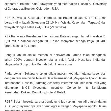
ekonomi di Batam.” Kata Purwiyanto yang merupakan lulusan S2 University
of Colorado at Boulder, Colorado – USA.
KEK Pariwisata Kesehatan Internasional Batam seluas 47,17 Ha, akan
berada di wilayah Sekupang 23,10 Ha (Wisata Kesehatan Terpadu) dan
wilayah Nongsa seluas 24,08 Ha (Pariwisata).
KEK Pariwisata Kesehatan Internasional Batam dengan target investasi Rp
6,91 triliun sampai dengan 2032 akan menyerap tenaga kerja 105.406
orang selama 80 tahun.
Pengusulan ini dinilai memenuhi persyaratan karena telah menguasai
lahan 100% dengan investor utama yakni Apollo Hospitals India dan
Mayapada Group untuk Rumah Sakit Internasional.
Pada Lokasi Sekupang akan dilaksanakan kegiatan utama kesehatan
dengan rencana bisnis Rumah Sakit Internasional (Mayapada Apollo Batam
International Hospital), Nursing Academy International, MedTech Park yang
dilengkapi MICE (Meetings, Incentive, Convention & Exhibition),
Perumahan Dokter,
Dormitory, Hotel & Retail.
RSBP Batam beserta sarana pendukung juga akan menjadi bagian dalam
KEK yang layanannya akan terintegrasi dengan Mayapada Apollo Batam