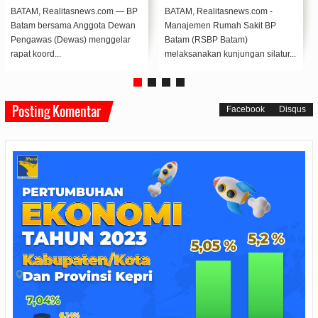
Tangki
BATAM, Realitasnews.com
BATAM, Realitasnews.com -
- Persoalan distribusi air yang
Dalam rangka memperingati Hari
dialami warga Bengkong Pertiwi,
Bakti Rumah Sakit Badan
direspo...
Pengusahaan (RSBP) ...
Posting Komentar
Facebook
Disqus