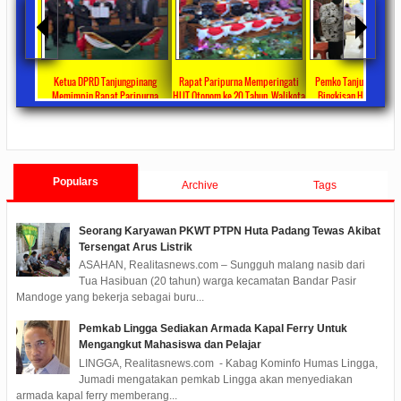
ta Ajang
Ketua DPRD Tanjungpinang
Rapat Paripurna Memperingati
Pemko Tanjung Pinang
unikasi
Memimpin Rapat Paripurna
HUT Otonom ke 20 Tahun, Walikota
Bingkisan Hari Raya Id
at
Pengesahan Ranperda Perubahan
Rahma Paparkan Capaian
Untuk Masyarakat Pene
ments
2022/09/24
0 Comments
2021/10/18
0 Comments
2020/05/11
0 Com
APBD TA 2022 Menjadi Perda
Pembangunan Selama 3 Tahun
Populars
Archive
Tags
Seorang Karyawan PKWT PTPN Huta Padang Tewas Akibat
Tersengat Arus Listrik
ASAHAN, Realitasnews.com – Sungguh malang nasib dari
Tua Hasibuan (20 tahun) warga kecamatan Bandar Pasir
Mandoge yang bekerja sebagai buru...
Pemkab Lingga Sediakan Armada Kapal Ferry Untuk
Mengangkut Mahasiswa dan Pelajar
LINGGA, Realitasnews.com - Kabag Kominfo Humas Lingga,
Jumadi mengatakan pemkab Lingga akan menyediakan
armada kapal ferry memberang...