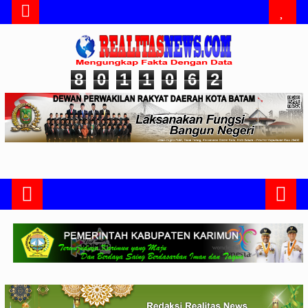
8
0
1
1
0
6
2