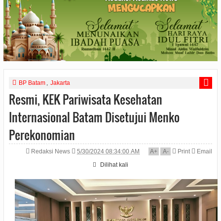
BP Batam
,
Jakarta
Resmi, KEK Pariwisata Kesehatan
Internasional Batam Disetujui Menko
Perekonomian
Redaksi News
5/30/2024 08:34:00 AM
A
+
A
-
Print
Email
Dilihat
kali