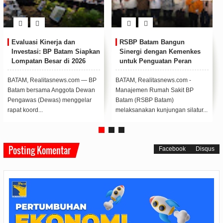
 Batam Bangun
Respon Cepat Tangani
Ciptak
rgi dengan Kemenkes
Gangguan Suplai Air, Deputi
Sigap,
k Penguatan Peran
Bidang Pelayanan Umum
Pelati
h Sakit Pendidikan
Kirim Tim Teknis dan Mobil
Dasar
Pengampu di Batam
Tangki
 Realitasnews.com -
BATAM, Realitasnews.com
BATAM, R
emen Rumah Sakit BP
- Persoalan distribusi air yang
Dalam ra
 (RSBP Batam)
dialami warga Bengkong Pertiwi,
Bakti Ru
anakan kunjungan silatur...
direspo...
Pengusah
Posting Komentar
Facebook
Disqus