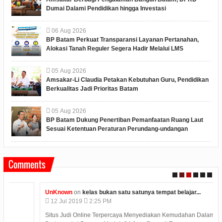
Dumai Dalami Pendidikan hingga Investasi
06
Aug
2026
BP Batam Perkuat Transparansi Layanan Pertanahan,
Alokasi Tanah Reguler Segera Hadir Melalui LMS
05
Aug
2026
Amsakar-Li Claudia Petakan Kebutuhan Guru, Pendidikan
Berkualitas Jadi Prioritas Batam
05
Aug
2026
BP Batam Dukung Penertiban Pemanfaatan Ruang Laut
Sesuai Ketentuan Peraturan Perundang-undangan
Comments
UnKnown
on
kelas bukan satu satunya tempat belajar...
12
Jul
2019
2:25 PM
Situs Judi Online Terpercaya Menyediakan Kemudahan Dalam