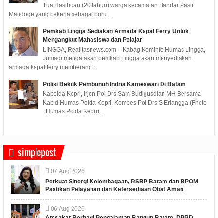
Tua Hasibuan (20 tahun) warga kecamatan Bandar Pasir
Mandoge yang bekerja sebagai buru...
Pemkab Lingga Sediakan Armada Kapal Ferry Untuk
Mengangkut Mahasiswa dan Pelajar
LINGGA, Realitasnews.com - Kabag Kominfo Humas Lingga,
Jumadi mengatakan pemkab Lingga akan menyediakan
armada kapal ferry memberang...
Polisi Bekuk Pembunuh Indria Kameswari Di Batam
Kapolda Kepri, Irjen Pol Drs Sam Budigusdian MH Bersama
Kabid Humas Polda Kepri, Kombes Pol Drs S Erlangga (Fhoto
: Humas Polda Kepri) ...
simplepost
07
Aug
2026
Perkuat Sinergi Kelembagaan, RSBP Batam dan BPOM
Pastikan Pelayanan dan Ketersediaan Obat Aman
06
Aug
2026
Amsakar Berbagi Pengalaman Bangun Batam, DPRD