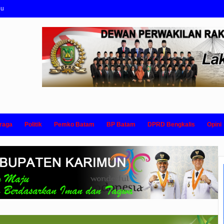
nu
raga
Politik
Pemko Batam
BP Batam
DPRD Bengkalis
Opini