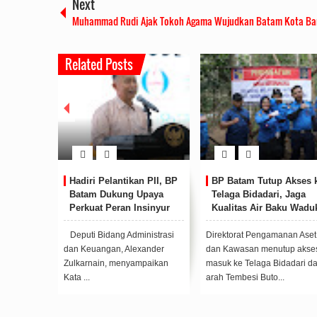
Next
Muhammad Rudi Ajak Tokoh Agama Wujudkan Batam Kota Ba
Related Posts
Hadiri Pelantikan PII, BP
BP Batam Tutup Akses 
Batam Dukung Upaya
Telaga Bidadari, Jaga
Perkuat Peran Insinyur
Kualitas Air Baku Wadu
Lokal
Muka Kuning
Deputi Bidang Administrasi
Direktorat Pengamanan Aset
dan Keuangan, Alexander
dan Kawasan menutup akse
Zulkarnain, menyampaikan
masuk ke Telaga Bidadari da
Kata ...
arah Tembesi Buto...