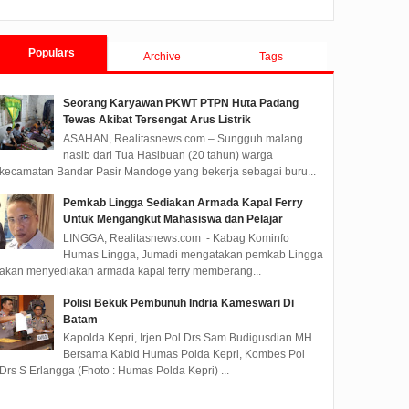
Populars
Archive
Tags
Seorang Karyawan PKWT PTPN Huta Padang
Tewas Akibat Tersengat Arus Listrik
ASAHAN, Realitasnews.com – Sungguh malang
nasib dari Tua Hasibuan (20 tahun) warga
kecamatan Bandar Pasir Mandoge yang bekerja sebagai buru...
Pemkab Lingga Sediakan Armada Kapal Ferry
Untuk Mengangkut Mahasiswa dan Pelajar
Lestarikan Lingkungan,
Kepala BP Batam Dukung
LINGGA, Realitasnews.com - Kabag Kominfo
BP Batam dan PT TDK
Penuh Event Olahraga,
Humas Lingga, Jumadi mengatakan pemkab Lingga
Tanam 200 Pohon Bambu
Dorong Generasi Muda
akan menyediakan armada kapal ferry memberang...
Berprestasi
Polisi Bekuk Pembunuh Indria Kameswari Di
Badan Pengusahaan (BP)
Kepala BP Batam, Amsakar
Batam
Batam bersama PT TDK
Achmad apresiasi Batam Hi-
Kapolda Kepri, Irjen Pol Drs Sam Budigusdian MH
Electronics Indonesia
School Futsal Championship
Bersama Kabid Humas Polda Kepri, Kombes Pol
menggelar giat penanaman
2025 yang digela...
Drs S Erlangga (Fhoto : Humas Polda Kepri) ...
200 pohon...