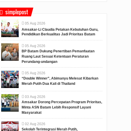
simplepost
05
Aug
2026
Amsakar-Li Claudia Petakan Kebutuhan Guru,
Pendidikan Berkualitas Jadi Prioritas Batam
05
Aug
2026
BP Batam Dukung Penertiban Pemanfaatan
Ruang Laut Sesuai Ketentuan Peraturan
Perundang-undangan
05
Aug
2026
“Double Winner”, Abimanyu Melesat Kibarkan
Merah Putih Dua Kali di Thailand
03
Aug
2026
Amsakar Dorong Percepatan Program Prioritas,
Minta ASN Batam Lebih Responsif Layani
Masyarakat
02
Aug
2026
Sekolah Terintegrasi Merah Putih,