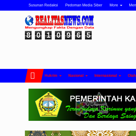
Susunan Redaksi
Pedoman Media Siber
More
Me
8
0
1
0
9
6
5
Hukrim
Nasional
Internasional
Olah