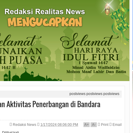
postviews
postviews
postviews
n Aktivitas Penerbangan di Bandara
Redaksi News
1/17/2024 08:06:00 PM
A
+
A
-
Print
Email
Dilihat
kali