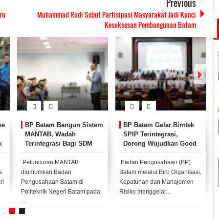
Previous
ru
Muhammad Rudi Sebut Partisipasi Masyarakat Jadi Kunci
Kesuksesan Pembangunan Batam
ke
BP Batam Bangun Sistem
BP Batam Gelar Bimtek
MANTAB, Wadah
SPIP Terintegrasi,
k
Terintegrasi Bagi SDM
Dorong Wujudkan Good
dan Dunia Usaha
Governance
Peluncuran MANTAB
Badan Pengusahaan (BP)
s
diumumkan Badan
Batam melalui Biro Organisasi,
ri
Pengusahaan Batam di
Kepatuhan dan Manajemen
Politeknik Negeri Batam pada
Risiko menggelar...
...