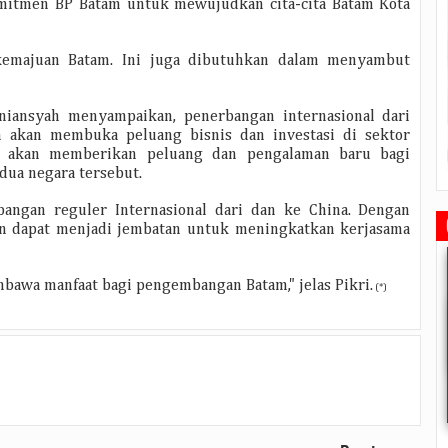
omitmen BP Batam untuk mewujudkan cita-cita Batam Kota
kemajuan Batam. Ini juga dibutuhkan dalam menyambut
rniansyah menyampaikan, penerbangan internasional dari
n akan membuka peluang bisnis dan investasi di sektor
nya akan memberikan peluang dan pengalaman baru bagi
dua negara tersebut.
angan reguler Internasional dari dan ke China. Dengan
kan dapat menjadi jembatan untuk meningkatkan kerjasama
mbawa manfaat bagi pengembangan Batam," jelas Pikri.
(*)
Rudi Sampaikan Rencana
Rudi Tinjau Pemupukan Pohon dan
Safari Ramadhan Walikota A
Pembangunan Batam
Kesiapan Pelebaran Jalan
Silahturahmi Dan Komunika
Dengan Masyarakat
2019/07/16
0 Comments
2019/06/19
0 Comments
2019/05/14
0 Commen