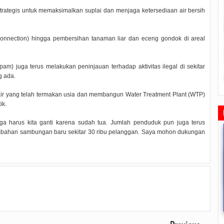
rategis untuk memaksimalkan suplai dan menjaga ketersediaan air bersih
 connection) hingga pembersihan tanaman liar dan eceng gondok di areal
am) juga terus melakukan peninjauan terhadap aktivitas ilegal di sekitar
g ada.
i air yang telah termakan usia dan membangun Water Treatment Plant (WTP)
ik.
r juga harus kita ganti karena sudah tua. Jumlah penduduk pun juga terus
ambahan sambungan baru sekitar 30 ribu pelanggan. Saya mohon dukungan
Rudi Sampaikan Rencana
Rudi Tinjau Pemupukan Pohon dan
Safari Ramadhan Walikota A
Pembangunan Batam
Kesiapan Pelebaran Jalan
Silahturahmi Dan Komunika
Dengan Masyarakat
2019/07/16
0 Comments
2019/06/19
0 Comments
2019/05/14
0 Commen