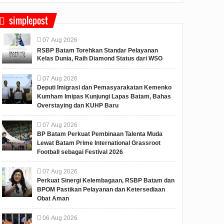
simplepost
07
Aug
2026
RSBP Batam Torehkan Standar Pelayanan
Kelas Dunia, Raih Diamond Status dari WSO
07
Aug
2026
Deputi Imigrasi dan Pemasyarakatan Kemenko
Kumham Imipas Kunjungi Lapas Batam, Bahas
Overstaying dan KUHP Baru
07
Aug
2026
BP Batam Perkuat Pembinaan Talenta Muda
Lewat Batam Prime International Grassroot
Football sebagai Festival 2026
07
Aug
2026
Perkuat Sinergi Kelembagaan, RSBP Batam dan
BPOM Pastikan Pelayanan dan Ketersediaan
Obat Aman
06
Aug
2026