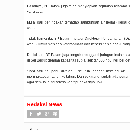
Pasalnya, BP Batam juga telah menyiapkan sejumlah rencana st
yang ada.
Mulai dari penindakan terhadap sambungan air ilegal (illegal
waduk.
Tidak hanya itu, BP Batam melalui Direktorat Pengamanan (Ditp
waduk untuk menjaga ketersediaan dan kebersihan air baku yan
Di sisi lain, BP Batam juga tengah mengganti jaringan instalas
di Sei Beduk dengan kapasitas suplai sekitar 500 ribu liter per det
"Tapi satu hal perlu diketahui, seluruh jaringan instalasi ai
meningkat dari tahun ke tahun. Dan sekarang, sudah ada pen
agar semua ini terselesaikan," pungkasnya.
(DN)
Redaksi News