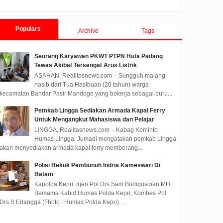
Populars
Archive
Tags
Seorang Karyawan PKWT PTPN Huta Padang
Tewas Akibat Tersengat Arus Listrik
ASAHAN, Realitasnews.com – Sungguh malang
nasib dari Tua Hasibuan (20 tahun) warga
kecamatan Bandar Pasir Mandoge yang bekerja sebagai buru...
Pemkab Lingga Sediakan Armada Kapal Ferry
Untuk Mengangkut Mahasiswa dan Pelajar
MOX 2025
LINGGA, Realitasnews.com - Kabag Kominfo
emu Jejaring
Humas Lingga, Jumadi mengatakan pemkab Lingga
nvestasi
akan menyediakan armada kapal ferry memberang...
asnews.com
Polisi Bekuk Pembunuh Indria Kameswari Di
tam yang
Batam
Kapolda Kepri, Irjen Pol Drs Sam Budigusdian MH
Bersama Kabid Humas Polda Kepri, Kombes Pol
 Bidang
Drs S Erlangga (Fhoto : Humas Polda Kepri) ...