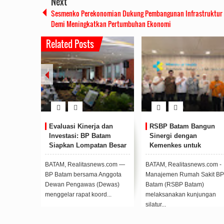
Next
Sesmenko Perekonomian Dukung Pembangunan Infrastruktur
Demi Meningkatkan Pertumbuhan Ekonomi
Related Posts
RSBP Batam Bangun
Respon Cepat Tangani
Cipt
Sinergi dengan
Gangguan Suplai Air,
yang
Kemenkes untuk
Deputi Bidang Pelayanan
Beri
Penguatan Peran Rumah
Umum Kirim Tim Teknis
Bant
Sakit Pendidikan dan
dan Mobil Tangki
BATAM, Realitasnews.com -
BATAM, Realitasnews.com
BATAM,
Pengampu di Batam
Manajemen Rumah Sakit BP
- Persoalan distribusi air yang
Dalam 
Batam (RSBP Batam)
dialami warga Bengkong
Hari B
melaksanakan kunjungan
Pertiwi, direspo...
Pengus
silatur...