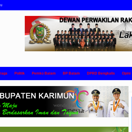
nu
raga
Politik
Pemko Batam
BP Batam
DPRD Bengkalis
Opini