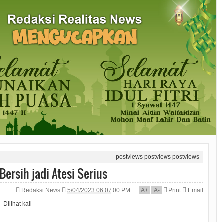
postviews
postviews
postviews
ersih jadi Atesi Serius
Redaksi News
5/04/2023 06:07:00 PM
A
+
A
-
Print
Email
Dilihat
kali