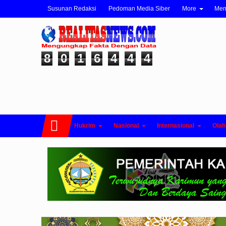
Susunan Redaksi
Pedoman Media Siber
More
Me
8
0
1
6
4
4
4
Hukrim
Nasional
Internasional
Olah