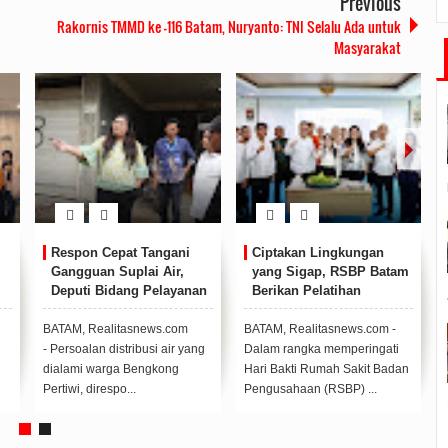
Previous
Rakornis TMMD ke -116 Batam, Nuryanto: TNI Selalu Ada untuk
Masyarakat
akan Lingkungan
Kota Batam kembali
BP Batam: I
 Sigap, RSBP Batam
menorehkan prestasi
Jadi Titik T
kan Pelatihan
membanggakan di tingkat
Global dan I
uan Hidup Dasar
nasional.
Maritim
 Realitasnews.com -
BATAM, Realitasnews.com
BATAM, Realit
rangka memperingati
- Pada ajang penilaian
- Kepala BP Ba
akti Rumah Sakit Badan
Kabupaten/Kota Layak Anak
diwakilkan oleh
ahaan (RSBP) ...
(KLA) tahun 2025, Bata...
Anggota/Deputi
Pelayanan ...