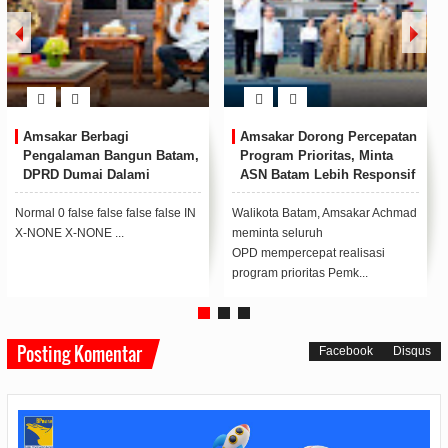
Di Balik Kesibukan
Amsakar Lantik Panglima
Memimpin Batam, Amsakar
Sambang Kota Batam, Ajak
Dapat Kejutan Hangat di
Organisasi Adat Perkuat
Ulang Tahun ke-58
Persatuan
Sejumlah pejabat Forkopimda
Walikota Batam, Amsakar
Batam bersama Wali Kota Batam,
Achmad penyerahan pataka
Amsakar Achmad, usai memberi
kepada Panglima Sambang Kota
kejuta...
Batam yang baru,&...
Posting Komentar
Facebook
Disqus