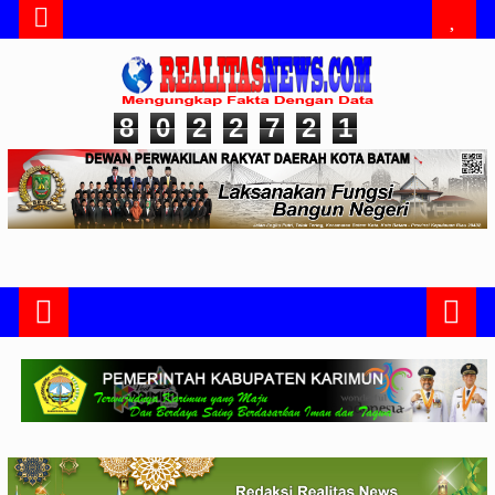
8
0
2
2
7
2
1