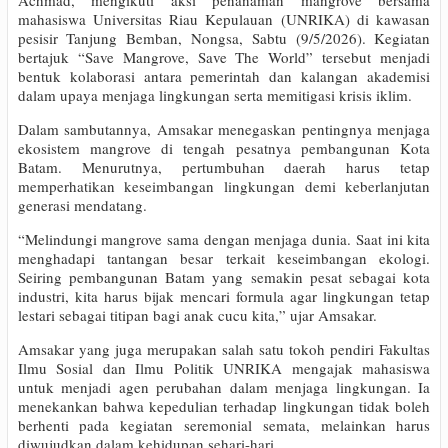
Achmad, mengikuti aksi penanaman mangrove bersama
mahasiswa Universitas Riau Kepulauan (UNRIKA) di kawasan
pesisir Tanjung Bemban, Nongsa, Sabtu (9/5/2026). Kegiatan
bertajuk “Save Mangrove, Save The World” tersebut menjadi
bentuk kolaborasi antara pemerintah dan kalangan akademisi
dalam upaya menjaga lingkungan serta memitigasi krisis iklim.
Dalam sambutannya, Amsakar menegaskan pentingnya menjaga
ekosistem mangrove di tengah pesatnya pembangunan Kota
Batam. Menurutnya, pertumbuhan daerah harus tetap
memperhatikan keseimbangan lingkungan demi keberlanjutan
generasi mendatang.
“Melindungi mangrove sama dengan menjaga dunia. Saat ini kita
menghadapi tantangan besar terkait keseimbangan ekologi.
Seiring pembangunan Batam yang semakin pesat sebagai kota
industri, kita harus bijak mencari formula agar lingkungan tetap
lestari sebagai titipan bagi anak cucu kita,” ujar Amsakar.
Amsakar yang juga merupakan salah satu tokoh pendiri Fakultas
Ilmu Sosial dan Ilmu Politik UNRIKA mengajak mahasiswa
untuk menjadi agen perubahan dalam menjaga lingkungan. Ia
menekankan bahwa kepedulian terhadap lingkungan tidak boleh
berhenti pada kegiatan seremonial semata, melainkan harus
diwujudkan dalam kehidupan sehari-hari.