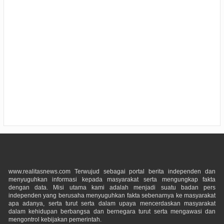
www.realitasnews.com Terwujud sebagai portal berita independen dan
menyuguhkan informasi kepada masyarakat serta mengungkap fakta
dengan data. Misi utama kami adalah menjadi suatu badan pers
independen yang berusaha menyuguhkan fakta sebenarnya ke masyarakat
apa adanya, serta turut serta dalam upaya mencerdaskan masyarakat
dalam kehidupan berbangsa dan bernegara turut serta mengawasi dan
mengontrol kebijakan pemerintah.