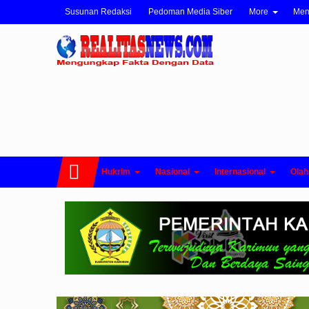
Susunan Redaksi
Pedoman Media Siber
More
Me
Hukrim
Nasional
Internasional
Olah