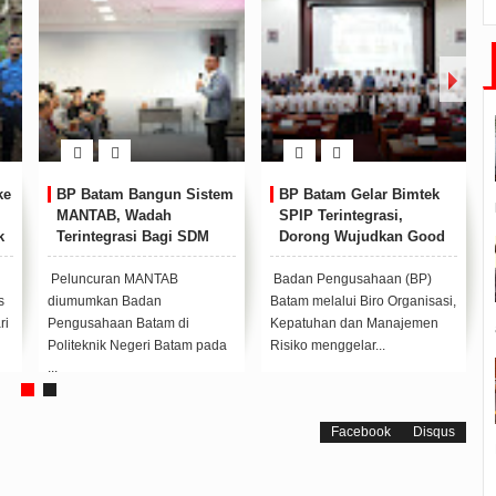
elar Bimtek
Lestarikan Lingkungan,
Kepala BP Batam 
egrasi,
BP Batam dan PT TDK
Penuh Event Olahr
judkan Good
Tanam 200 Pohon Bambu
Dorong Generasi 
e
Berprestasi
sahaan (BP)
Badan Pengusahaan (BP)
Kepala BP Batam, Am
 Biro Organisasi,
Batam bersama PT TDK
Achmad apresiasi Bata
an Manajemen
Electronics Indonesia
School Futsal Champi
ar...
menggelar giat penanaman
2025 yang digela...
200 pohon...
Facebook
Disqus