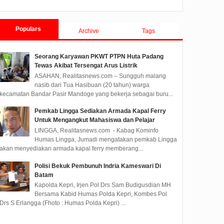
Populars
Archive
Tags
Seorang Karyawan PKWT PTPN Huta Padang
Tewas Akibat Tersengat Arus Listrik
ASAHAN, Realitasnews.com – Sungguh malang
nasib dari Tua Hasibuan (20 tahun) warga
Dukung
kecamatan Bandar Pasir Mandoge yang bekerja sebagai buru...
aga,
Muda
Pemkab Lingga Sediakan Armada Kapal Ferry
Untuk Mengangkut Mahasiswa dan Pelajar
sakar
LINGGA, Realitasnews.com - Kabag Kominfo
m Hi-
Humas Lingga, Jumadi mengatakan pemkab Lingga
onship
akan menyediakan armada kapal ferry memberang...
Polisi Bekuk Pembunuh Indria Kameswari Di
Batam
Kapolda Kepri, Irjen Pol Drs Sam Budigusdian MH
Bersama Kabid Humas Polda Kepri, Kombes Pol
Drs S Erlangga (Fhoto : Humas Polda Kepri) ...