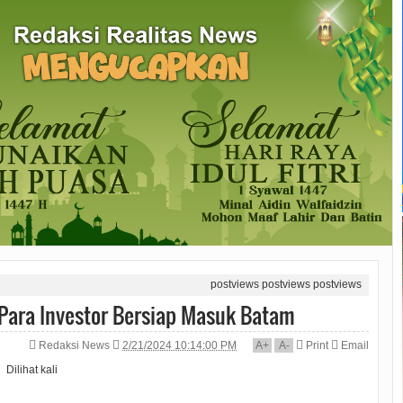
postviews
postviews
postviews
ara Investor Bersiap Masuk Batam
Redaksi News
2/21/2024 10:14:00 PM
A
+
A
-
Print
Email
Dilihat
kali