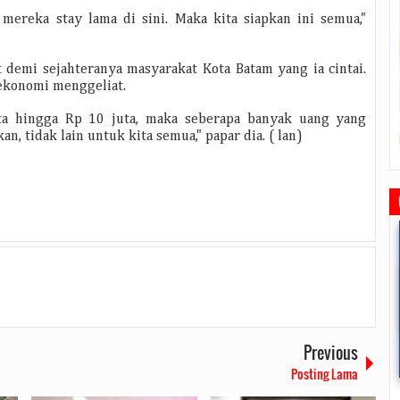
 mereka stay lama di sini. Maka kita siapkan ini semua,"
 demi sejahteranya masyarakat Kota Batam yang ia cintai.
ekonomi menggeliat.
ta hingga Rp 10 juta, maka seberapa banyak uang yang
 tidak lain untuk kita semua," papar dia. ( lan)
Previous
Rudi Sampaikan Rencana
Rudi Tinjau Pemupukan Pohon dan
Safari Ramadhan Walikota A
Pembangunan Batam
Kesiapan Pelebaran Jalan
Silahturahmi Dan Komunika
Posting Lama
Dengan Masyarakat
2019/07/16
0 Comments
2019/06/19
0 Comments
2019/05/14
0 Commen