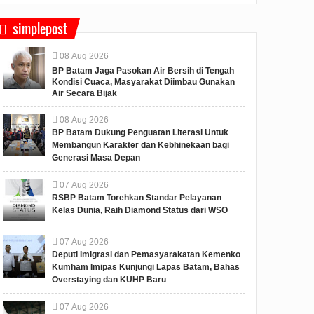
simplepost
08
Aug
2026
BP Batam Jaga Pasokan Air Bersih di Tengah
Kondisi Cuaca, Masyarakat Diimbau Gunakan
Air Secara Bijak
08
Aug
2026
BP Batam Dukung Penguatan Literasi Untuk
Membangun Karakter dan Kebhinekaan bagi
Generasi Masa Depan
07
Aug
2026
RSBP Batam Torehkan Standar Pelayanan
Kelas Dunia, Raih Diamond Status dari WSO
07
Aug
2026
Deputi Imigrasi dan Pemasyarakatan Kemenko
Kumham Imipas Kunjungi Lapas Batam, Bahas
Overstaying dan KUHP Baru
07
Aug
2026