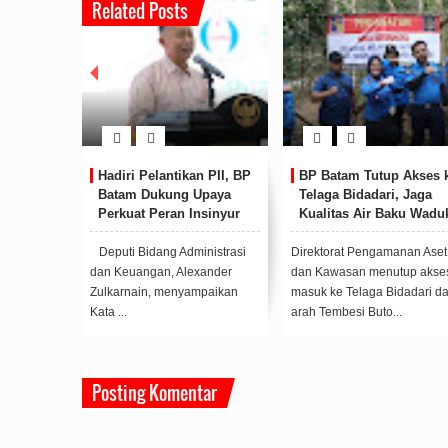
Related Posts
Batam Tutup Akses ke
BP Batam Bangun Sistem
BP Batam G
aga Bidadari, Jaga
MANTAB, Wadah
SPIP Terint
litas Air Baku Waduk
Terintegrasi Bagi SDM
Dorong Wu
a Kuning
dan Dunia Usaha
Governanc
torat Pengamanan Aset
Peluncuran MANTAB
Badan Pengu
Kawasan menutup akses
diumumkan Badan
Batam melalui
 ke Telaga Bidadari dari
Pengusahaan Batam di
Kepatuhan d
Tembesi Buto...
Politeknik Negeri Batam pada
Risiko menggel
...
Posting Komentar