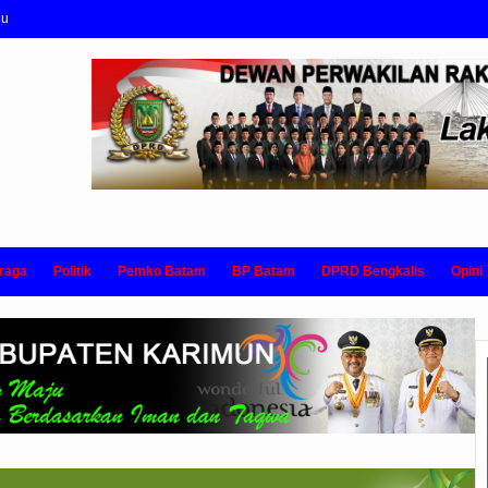
nu
raga
Politik
Pemko Batam
BP Batam
DPRD Bengkalis
Opini