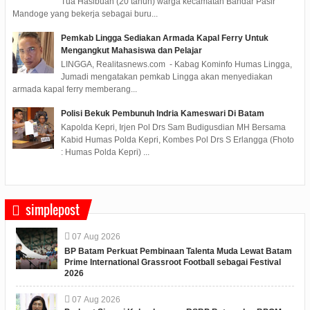
Tua Hasibuan (20 tahun) warga kecamatan Bandar Pasir
Mandoge yang bekerja sebagai buru...
Pemkab Lingga Sediakan Armada Kapal Ferry Untuk
Mengangkut Mahasiswa dan Pelajar
LINGGA, Realitasnews.com - Kabag Kominfo Humas Lingga,
Jumadi mengatakan pemkab Lingga akan menyediakan
armada kapal ferry memberang...
Polisi Bekuk Pembunuh Indria Kameswari Di Batam
Kapolda Kepri, Irjen Pol Drs Sam Budigusdian MH Bersama
Kabid Humas Polda Kepri, Kombes Pol Drs S Erlangga (Fhoto
: Humas Polda Kepri) ...
simplepost
07
Aug
2026
BP Batam Perkuat Pembinaan Talenta Muda Lewat Batam
Prime International Grassroot Football sebagai Festival
2026
07
Aug
2026