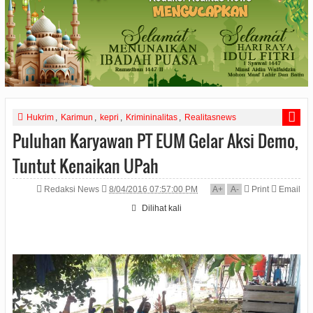
Hukrim
,
Karimun
,
kepri
,
Krimininalitas
,
Realitasnews
Puluhan Karyawan PT EUM Gelar Aksi Demo,
Tuntut Kenaikan UPah
Redaksi News
8/04/2016 07:57:00 PM
A
+
A
-
Print
Email
Dilihat
kali