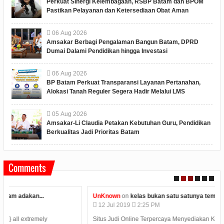
Perkuat Sinergi Kelembagaan, RSBP Batam dan BPOM
Pastikan Pelayanan dan Ketersediaan Obat Aman
06
Aug
2026
Amsakar Berbagi Pengalaman Bangun Batam, DPRD
Dumai Dalami Pendidikan hingga Investasi
06
Aug
2026
BP Batam Perkuat Transparansi Layanan Pertanahan,
Alokasi Tanah Reguler Segera Hadir Melalui LMS
05
Aug
2026
Amsakar-Li Claudia Petakan Kebutuhan Guru, Pendidikan
Berkualitas Jadi Prioritas Batam
Comments
UnKnown
on
kelas bukan satu satunya tempat belajar...
12
Jul
2019
2:25 PM
Situs Judi Online Terpercaya Menyediakan Kemudahan Dalam