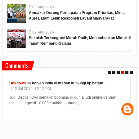
03
Aug
2026
Amsakar Dorong Percepatan Program Prioritas, Minta
ASN Batam Lebih Responsif Layani Masyarakat
02
Aug
2026
Sekolah Terintegrasi Merah Putih, Menumbuhkan Mimpi di
Tanah Rempang-Galang
Comments
Unknown
on
konjen india di medan kunjungi bp batam...
12
Jul
2019
2:12 PM
Judi Deposit Ovo semakin booming di dunia judi online dengan
minimal deposit 10.000 Yuukkkk gabung j...