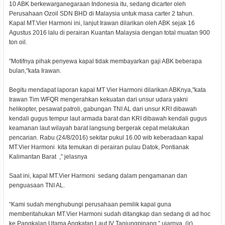
10 ABK berkewarganegaraan Indonesia itu, sedang dicarter oleh
Perusahaan Ozoil SDN BHD di Malaysia untuk masa carter 2 tahun.
Kapal MT.Vier Harmoni ini, lanjut Irawan dilarikan oleh ABK sejak 16
Agustus 2016 lalu di perairan Kuantan Malaysia dengan total muatan 900
ton oil.
"Motifnya pihak penyewa kapal tidak membayarkan gaji ABK beberapa
bulan,"kata Irawan.
Begitu mendapat laporan kapal MT Vier Harmoni dilarikan ABKnya,"kata
Irawan Tim WFQR mengerahkan kekuatan dari unsur udara yakni
helikopter, pesawat patroli, gabungan TNI AL dari unsur KRI dibawah
kendali gugus tempur laut armada barat dan KRI dibawah kendali gugus
keamanan laut wilayah barat langsung bergerak cepat melakukan
pencarian. Rabu (24/8/2016) sekitar pukul 16.00 wib keberadaan kapal
MT.Vier Harmoni kita temukan di perairan pulau Datok, Pontianak
Kalimantan Barat ,” jelasnya
Saat ini, kapal MT.Vier Harmoni sedang dalam pengamanan dan
penguasaan TNI AL.
“Kami sudah menghubungi perusahaan pemilik kapal guna
memberitahukan MT.Vier Harmoni sudah ditangkap dan sedang di ad hoc
ke Pangkalan Utama Angkatan Laut IV Tanjungpinang,” ujarnya. (ir)