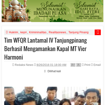
Hukrim
,
kepri
,
Krimininalitas
,
Realitasnews
,
Tanjung Pinang
Tim WFQR Lantamal IV Tanjungpinang
Berhasil Mengamankan Kapal MT Vier
Harmoni
Redaksi News
8/26/2016 01:18:00 AM
A
+
A
-
Print
Email
Dilihat
kali