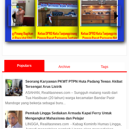
 Bagikan
Ketua DPRD Kota Tanjungpinang
Ketua DPRD Kota Tanjungpinang
DPRD Kota Tanjungpina
ul Fitri
Pimpin Rapat Paripurna Tentang
Pimpin Rapat Paripurna Nota
Anggaran Penanganan 
rima DTKS
Jawaban Pandangan Umum Fraksi-
Pengantar LKPJ Walikota
Tahun 2020 Sebesar Rp 3
ments
2020/05/08
0 Comments
2020/04/30
0 Comments
2020/04/28
0 Co
Fraksi Tentang LKPJ Walikota
Tanjungpinang Tahun 2019
Tanjungpinang TA 2019
Populars
Archive
Tags
Seorang Karyawan PKWT PTPN Huta Padang Tewas Akibat
Tersengat Arus Listrik
ASAHAN, Realitasnews.com – Sungguh malang nasib dari
Tua Hasibuan (20 tahun) warga kecamatan Bandar Pasir
Mandoge yang bekerja sebagai buru...
Pemkab Lingga Sediakan Armada Kapal Ferry Untuk
Mengangkut Mahasiswa dan Pelajar
LINGGA, Realitasnews.com - Kabag Kominfo Humas Lingga,