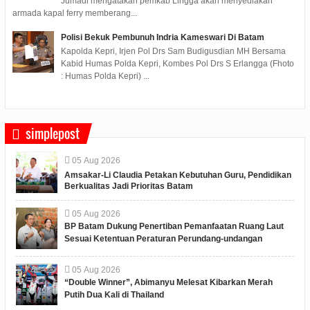
Jumadi mengatakan pemkab Lingga akan menyediakan
armada kapal ferry memberang...
Polisi Bekuk Pembunuh Indria Kameswari Di Batam
Kapolda Kepri, Irjen Pol Drs Sam Budigusdian MH Bersama
Kabid Humas Polda Kepri, Kombes Pol Drs S Erlangga (Fhoto
: Humas Polda Kepri) ...
simplepost
05
Aug
2026
Amsakar-Li Claudia Petakan Kebutuhan Guru, Pendidikan
Berkualitas Jadi Prioritas Batam
05
Aug
2026
BP Batam Dukung Penertiban Pemanfaatan Ruang Laut
Sesuai Ketentuan Peraturan Perundang-undangan
05
Aug
2026
“Double Winner”, Abimanyu Melesat Kibarkan Merah
Putih Dua Kali di Thailand