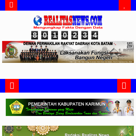
8
0
1
0
2
3
4