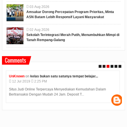
03
Aug
2026
Amsakar Dorong Percepatan Program Prioritas, Minta
ASN Batam Lebih Responsif Layani Masyarakat
02
Aug
2026
Sekolah Terintegrasi Merah Putih, Menumbuhkan Mimpi di
Tanah Rempang-Galang
Comments
UnKnown
on
kelas bukan satu satunya tempat belajar...
12
Jul
2019
2:25 PM
Situs Judi Online Terpercaya Menyediakan Kemudahan Dalam
Bertransaksi Dengan Mudah 24 Jam. Deposit T...