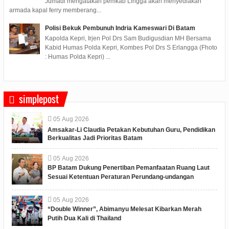
Jumadi mengatakan pemkab Lingga akan menyediakan
armada kapal ferry memberang...
Polisi Bekuk Pembunuh Indria Kameswari Di Batam
Kapolda Kepri, Irjen Pol Drs Sam Budigusdian MH Bersama
Kabid Humas Polda Kepri, Kombes Pol Drs S Erlangga (Fhoto
: Humas Polda Kepri) ...
simplepost
05
Aug
2026
Amsakar-Li Claudia Petakan Kebutuhan Guru, Pendidikan
Berkualitas Jadi Prioritas Batam
05
Aug
2026
BP Batam Dukung Penertiban Pemanfaatan Ruang Laut
Sesuai Ketentuan Peraturan Perundang-undangan
05
Aug
2026
“Double Winner”, Abimanyu Melesat Kibarkan Merah
Putih Dua Kali di Thailand