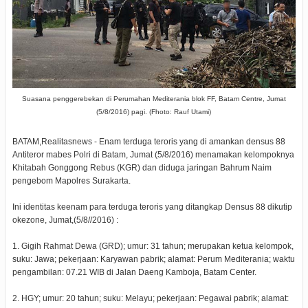
Suasana penggerebekan di Perumahan Mediterania blok FF, Batam Centre, Jumat
(5/8/2016) pagi. (Fhoto: Rauf Utami)
BATAM,Realitasnews - Enam terduga teroris yang di amankan densus 88
Antiteror mabes Polri di Batam, Jumat (5/8/2016) menamakan kelompoknya
Khitabah Gonggong Rebus (KGR) dan diduga jaringan Bahrum Naim
pengebom Mapolres Surakarta.
Ini identitas keenam para terduga teroris yang ditangkap Densus 88 dikutip
okezone, Jumat,(5/8//2016) :
1. Gigih Rahmat Dewa (GRD); umur: 31 tahun; merupakan ketua kelompok,
suku: Jawa; pekerjaan: Karyawan pabrik; alamat: Perum Mediterania; waktu
pengambilan: 07.21 WIB di Jalan Daeng Kamboja, Batam Center.
2. HGY; umur: 20 tahun; suku: Melayu; pekerjaan: Pegawai pabrik; alamat: