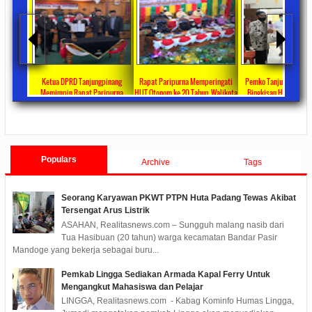
ta Ajang
Ketua DPRD Tanjungpinang
Rapat Paripurna Memperingati
Pemko Tanjung Pinang
unikasi
Memimpin Rapat Paripurna
HUT Otonom ke 20 Tahun, Walikota
Bingkisan Hari Raya Id
at
Pengesahan Ranperda Perubahan
Rahma Paparkan Capaian
Untuk Masyarakat Pene
ments
2022/09/24
0 Comments
2021/10/18
0 Comments
2020/05/11
0 Com
APBD TA 2022 Menjadi Perda
Pembangunan Selama 3 Tahun
Populars
Archive
Tags
Seorang Karyawan PKWT PTPN Huta Padang Tewas Akibat
Tersengat Arus Listrik
ASAHAN, Realitasnews.com – Sungguh malang nasib dari
Tua Hasibuan (20 tahun) warga kecamatan Bandar Pasir
Mandoge yang bekerja sebagai buru...
Pemkab Lingga Sediakan Armada Kapal Ferry Untuk
Mengangkut Mahasiswa dan Pelajar
LINGGA, Realitasnews.com - Kabag Kominfo Humas Lingga,