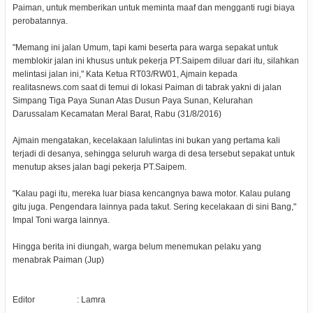
Paiman, untuk memberikan untuk meminta maaf dan mengganti rugi biaya
perobatannya.
"Memang ini jalan Umum, tapi kami beserta para warga sepakat untuk
memblokir jalan ini khusus untuk pekerja PT.Saipem diluar dari itu, silahkan
melintasi jalan ini," Kata Ketua RT03/RW01, Ajmain kepada
realitasnews.com saat di temui di lokasi Paiman di tabrak yakni di jalan
Simpang Tiga Paya Sunan Atas Dusun Paya Sunan, Kelurahan
Darussalam Kecamatan Meral Barat, Rabu (31/8/2016)
Ajmain mengatakan, kecelakaan lalulintas ini bukan yang pertama kali
terjadi di desanya, sehingga seluruh warga di desa tersebut sepakat untuk
menutup akses jalan bagi pekerja PT.Saipem.
"Kalau pagi itu, mereka luar biasa kencangnya bawa motor. Kalau pulang
gitu juga. Pengendara lainnya pada takut. Sering kecelakaan di sini Bang,"
Impal Toni warga lainnya.
Hingga berita ini diungah, warga belum menemukan pelaku yang
menabrak Paiman (Jup)
Editor : Lamra