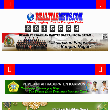
8
0
1
5
5
5
4