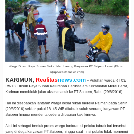
Warga Dusun Paya Sunan Blokir Jalan Larang Karyawan PT Saipem Lewat (Fhoto :
Aljupri/realitasnews.com)
KARIMUN,
Realitas
news.com
– Puluhan warga RT 03/
RW 02 Dusun Paya Sunan Kelurahan Darussalam Kecamatan Meral Barat,
Karimun memblokir jalan akses masuk ke PT Saipem, Rabu (29/8/2016).
Hal ini disebabkan lantaran warga kesal rekan mereka Paiman pada Senin
(29/8/2016) sekitar pukul 18 .45 WIB ditabrak salah seorang karyawan PT
Saipem hingga menderita cedera di bagian kaki kirinya.
Aksi ini sebagai bentuk protes warga lantaran si pelaku tabrak lari tersebut
yang di duga karyawan PT.Saipem, hingga saat ini si pelaku tidak menemui