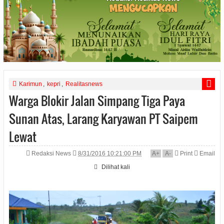
Karimun
,
kepri
,
Realitasnews
Warga Blokir Jalan Simpang Tiga Paya
Sunan Atas, Larang Karyawan PT Saipem
Lewat
Redaksi News
8/31/2016 10:21:00 PM
A
+
A
-
Print
Email
Dilihat
kali