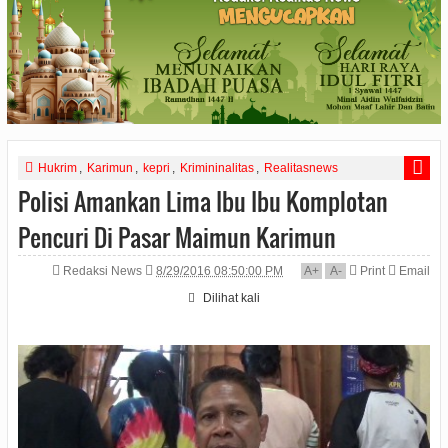
Hukrim
,
Karimun
,
kepri
,
Krimininalitas
,
Realitasnews
Polisi Amankan Lima Ibu Ibu Komplotan
Pencuri Di Pasar Maimun Karimun
Redaksi News
8/29/2016 08:50:00 PM
A
+
A
-
Print
Email
Dilihat
kali