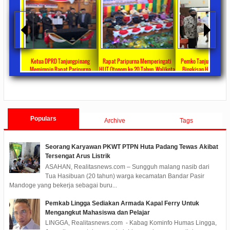
ta Ajang
Ketua DPRD Tanjungpinang
Rapat Paripurna Memperingati
Pemko Tanjung Pinang
unikasi
Memimpin Rapat Paripurna
HUT Otonom ke 20 Tahun, Walikota
Bingkisan Hari Raya Id
at
Pengesahan Ranperda Perubahan
Rahma Paparkan Capaian
Untuk Masyarakat Pene
ments
2022/09/24
0 Comments
2021/10/18
0 Comments
2020/05/11
0 Com
APBD TA 2022 Menjadi Perda
Pembangunan Selama 3 Tahun
Populars
Archive
Tags
Seorang Karyawan PKWT PTPN Huta Padang Tewas Akibat
Tersengat Arus Listrik
ASAHAN, Realitasnews.com – Sungguh malang nasib dari
Tua Hasibuan (20 tahun) warga kecamatan Bandar Pasir
Mandoge yang bekerja sebagai buru...
Pemkab Lingga Sediakan Armada Kapal Ferry Untuk
Mengangkut Mahasiswa dan Pelajar
LINGGA, Realitasnews.com - Kabag Kominfo Humas Lingga,