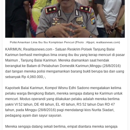
Polisi Amankan Lima Ibu Ibu Komplotan Pencuri (Fhoto : Aljupri, realitasnews.com)
KARIMUN, Realitasnews.com - Satuan Reskrim Polsek Tanjung Balai
Karimun berhasil meringkus lima orang ibu ibu yang kerap mencuri di pasar
Maimun , Tanjung Balai Karimun. Mereka diamankan saat hendak
berangkat ke Batam di Pelabuhan Domestik Karimun,Minggu (28/8/2016)
dari tangan mereka polisi mengamankan barang bukti berupa tas dan uang
sebanyak Rp 4,060.000,-,
Kapolsek Balai Karimun, Kompol Wisnu Edhi Sadono mengatakan kelima
pelaku warga Bengkong Batam, mereka sengaja datang ke Karimun untuk
mencuri. Modus operandi yang dilakukan pelaku adalah mereka berlima
yakni VI 52 tahun, DE 48 tahun, EL 40 tahun, RS 52 tahun Dan RD 47
tahun, pada Minggu (28/8/2016) pagi mendatangi kios Nurita Siadari,
pedagang ayam dan sayur sayuran.
Mereka sengaja datang sekali berlima, empat diantara mereka sengaja