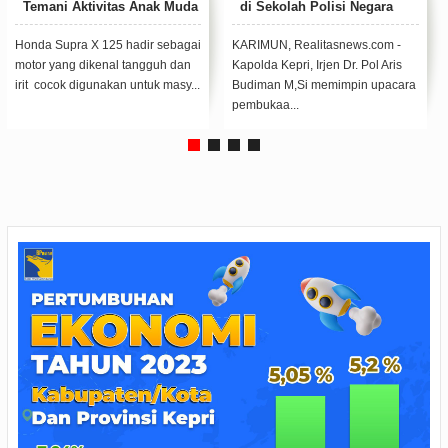
di Sekolah Polisi Negara
Kerahkan AWC Semprot
Polda Kepri
Disinfektan Jalanan Dabo
Singkep
KARIMUN, Realitasnews.com -
LINGGA, Realitasnews.com -
Kapolda Kepri, Irjen Dr. Pol Aris
Guna mengantisipasi penyebaran
Budiman M,Si memimpin upacara
Virus Corona Disease (Covid-19),
pembukaa...
Polres...