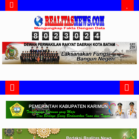
8
0
2
3
0
2
4