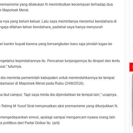
 premanisme yang dilakukan N menimbulkan kecemasan terhadap dua
ke Mapolsek Meral.
a-nya yang belum keluar. Lalu saya memintanya menemui bendahara di
engaja ditahan-tahan bendahara, padahal saya hanya menyuruh
i kantor bupati karena yang bersangkutan baru saja pindah tugas ke
engetahui kepindahannya itu. Pencairan tunjangannya itu dirapel dan tentu
r,” tuturnya.
dan dia meminta pemerintah kabupaten untuk memindahkannya ke tempat
damaian di Mapolsek Meral pada Rabu (24/8/2016).
a ikut campur. Tapi saya minta dia dipindahkan ke tempat lain,” ucapnya.
-Tebing M Yusuf Sirat menyesalkan aksi premanisme yang ditunjukkan N.
Rudi Sampaikan Rencana
Rudi Tinjau Pemupukan Pohon dan
Safari Ramadhan Walikota A
dak mengedepankan emosi, apalagi sampai mengancam nyawa orang lain
Pembangunan Batam
Kesiapan Pelebaran Jalan
Silahturahmi Dan Komunika
olitikus dari Partai Golkar itu. (ant)
Dengan Masyarakat
2019/07/16
0 Comments
2019/06/19
0 Comments
2019/05/14
0 Commen