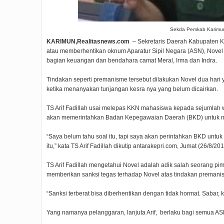
Sekda Pemkab Karimun, 
KARIMUN,Realitasnews.com
– Sekretaris Daerah Kabupaten Ka
atau memberhentikan oknum Aparatur Sipil Negara (ASN), No
bagian keuangan dan bendahara camat Meral, Irma dan Indra.
Tindakan seperti premanisme tersebut dilakukan Novel dua har
ketika menanyakan tunjangan kesra nya yang belum dicairkan.
TS Arif Fadillah usai melepas KKN mahasiswa kepada sejumlah 
akan memerintahkan Badan Kepegawaian Daerah (BKD) untuk men
“Saya belum tahu soal itu, tapi saya akan perintahkan BKD untu
itu,” kata TS Arif Fadillah dikutip antarakepri.com, Jumat (26/8/20
TS Arif Fadillah mengetahui Novel adalah adik salah seorang p
memberikan sanksi tegas terhadap Novel atas tindakan premani
“Sanksi terberat bisa diberhentikan dengan tidak hormat. Sabar, k
Yang namanya pelanggaran, lanjuta Arif, berlaku bagi semua ASN