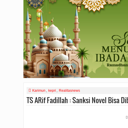
Karimun
,
kepri
,
Realitasnews
TS ARif Fadillah : Sanksi Novel Bisa D