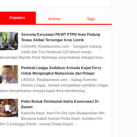
Populars
Archive
Tags
Seorang Karyawan PKWT PTPN Huta Padang
Tewas Akibat Tersengat Arus Listrik
ASAHAN, Realitasnews.com – Sungguh malang
nasib dari Tua Hasibuan (20 tahun) warga
kecamatan Bandar Pasir Mandoge yang bekerja sebagai buru...
Pemkab Lingga Sediakan Armada Kapal Ferry
Untuk Mengangkut Mahasiswa dan Pelajar
LINGGA, Realitasnews.com - Kabag Kominfo
Humas Lingga, Jumadi mengatakan pemkab Lingga
akan menyediakan armada kapal ferry memberang...
Polisi Bekuk Pembunuh Indria Kameswari Di
Batam
Kapolda Kepri, Irjen Pol Drs Sam Budigusdian MH
Bersama Kabid Humas Polda Kepri, Kombes Pol
Drs S Erlangga (Fhoto : Humas Polda Kepri) ...
kowi: Ibu Sudah 4
hun Menderita Sakit