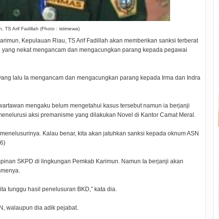
TS Arif Fadillah (Fhoto : istimewa)
rimun, Kepulauan Riau, TS Arif Fadillah akan memberikan sanksi terberat
vel yang nekat mengancam dan mengacungkan parang kepada pegawai
i yang lalu Ia mengancam dan mengacungkan parang kepada Irma dan Indra
wartawan mengaku belum mengetahui kasus tersebut namun ia berjanji
elurusi aksi premanisme yang dilakukan Novel di Kantor Camat Meral.
k menelusurinya. Kalau benar, kita akan jatuhkan sanksi kepada oknum ASN
16)
impinan SKPD di lingkungan Pemkab Karimun. Namun Ia berjanji akan
smenya.
ita tunggu hasil penelusuran BKD,” kata dia.
, walaupun dia adik pejabat.