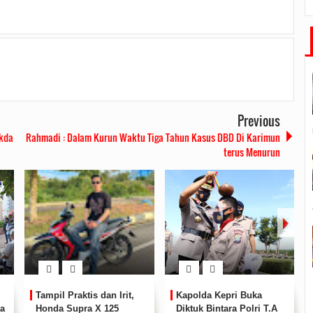
Previous
ekda
Rahmadi : Dalam Kurun Waktu Tiga Tahun Kasus DBD Di Karimun
terus Menurun
Tim Satgas Aman Nusa II
Hubungi Operator Call
Jo
Covid-19 Polres Karimun
Centre 112 Jika
Ta