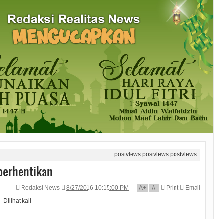
postviews
postviews
postviews
iberhentikan
Redaksi News
8/27/2016 10:15:00 PM
A
+
A
-
Print
Email
Dilihat
kali