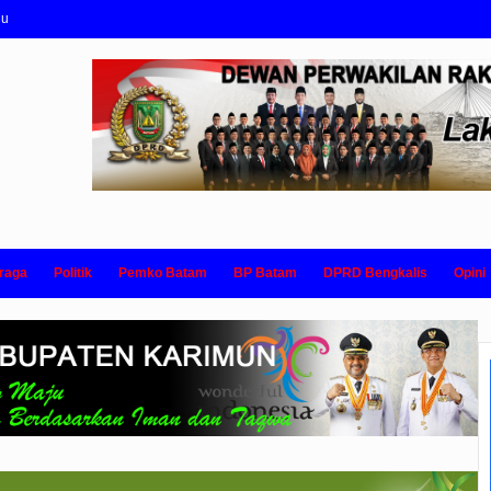
nu
raga
Politik
Pemko Batam
BP Batam
DPRD Bengkalis
Opini