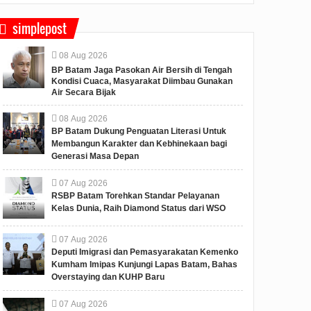
nker
simplepost
al 0 false false false EN-
X-NONE X-NONE ...
08
Aug
2026
BP Batam Jaga Pasokan Air Bersih di Tengah
Kondisi Cuaca, Masyarakat Diimbau Gunakan
Air Secara Bijak
08
Aug
2026
BP Batam Dukung Penguatan Literasi Untuk
Membangun Karakter dan Kebhinekaan bagi
Generasi Masa Depan
07
Aug
2026
RSBP Batam Torehkan Standar Pelayanan
Kelas Dunia, Raih Diamond Status dari WSO
07
Aug
2026
Deputi Imigrasi dan Pemasyarakatan Kemenko
Kumham Imipas Kunjungi Lapas Batam, Bahas
Overstaying dan KUHP Baru
07
Aug
2026