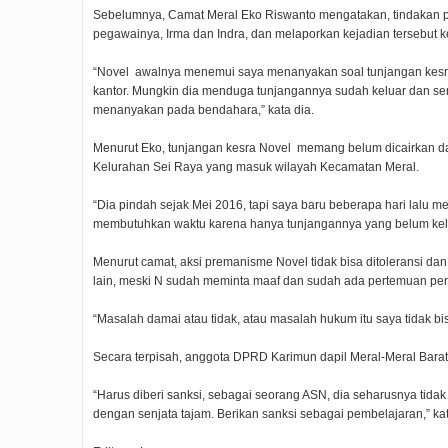
Sebelumnya, Camat Meral Eko Riswanto mengatakan, tindakan
pegawainya, Irma dan Indra, dan melaporkan kejadian tersebut 
“Novel awalnya menemui saya menanyakan soal tunjangan kesr
kantor. Mungkin dia menduga tunjangannya sudah keluar dan s
menanyakan pada bendahara,” kata dia.
Menurut Eko, tunjangan kesra Novel memang belum dicairkan dar
Kelurahan Sei Raya yang masuk wilayah Kecamatan Meral.
“Dia pindah sejak Mei 2016, tapi saya baru beberapa hari lalu m
membutuhkan waktu karena hanya tunjangannya yang belum kelua
Menurut camat, aksi premanisme Novel tidak bisa ditoleransi 
lain, meski N sudah meminta maaf dan sudah ada pertemuan per
“Masalah damai atau tidak, atau masalah hukum itu saya tidak bis
Secara terpisah, anggota DPRD Karimun dapil Meral-Meral Barat
“Harus diberi sanksi, sebagai seorang ASN, dia seharusnya ti
dengan senjata tajam. Berikan sanksi sebagai pembelajaran,” kata p