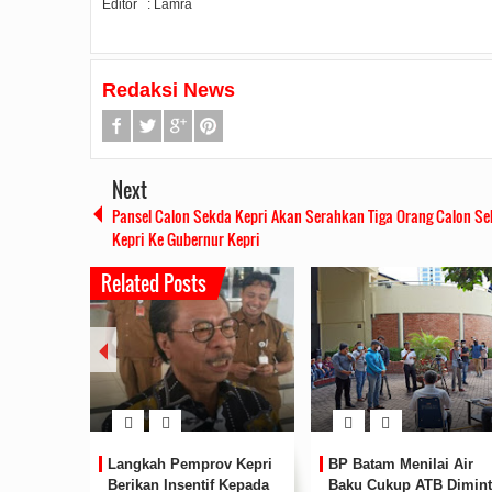
Editor
: Lamra
Redaksi News
Next
Pansel Calon Sekda Kepri Akan Serahkan Tiga Orang Calon S
Kepri Ke Gubernur Kepri
Related Posts
rit,
Kapolda Kepri Buka
Cegah Penyebaran Virus
Diktuk Bintara Polri T.A
Covid-19, Polres Lingga