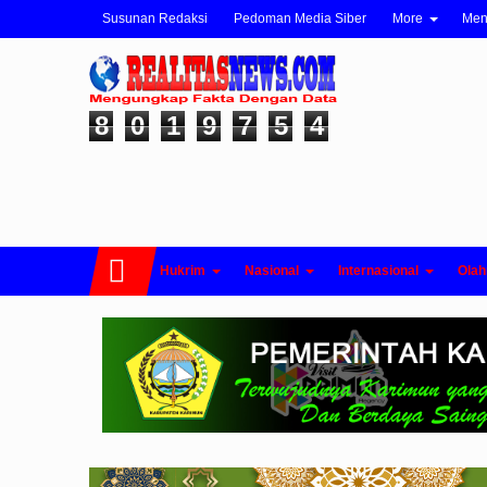
Susunan Redaksi
Pedoman Media Siber
More
Me
8
0
1
9
7
5
4
Hukrim
Nasional
Internasional
Olah