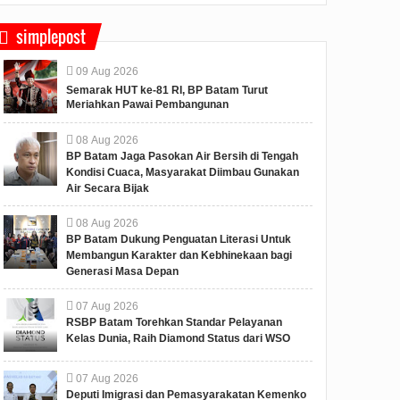
simplepost
09
Aug
2026
Semarak HUT ke-81 RI, BP Batam Turut
Meriahkan Pawai Pembangunan
08
Aug
2026
BP Batam Jaga Pasokan Air Bersih di Tengah
Kondisi Cuaca, Masyarakat Diimbau Gunakan
Air Secara Bijak
08
Aug
2026
BP Batam Dukung Penguatan Literasi Untuk
Membangun Karakter dan Kebhinekaan bagi
Generasi Masa Depan
07
Aug
2026
RSBP Batam Torehkan Standar Pelayanan
Kelas Dunia, Raih Diamond Status dari WSO
07
Aug
2026
Deputi Imigrasi dan Pemasyarakatan Kemenko