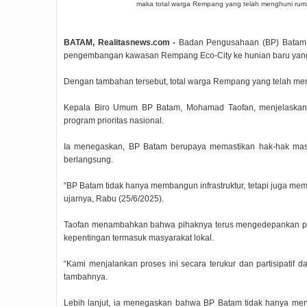
maka total warga Rempang yang telah menghuni ruma
BATAM, Realitasnews.com -
Badan Pengusahaan (BP) Batam k
pengembangan kawasan Rempang Eco-City ke hunian baru yang 
Dengan tambahan tersebut, total warga Rempang yang telah me
Kepala Biro Umum BP Batam, Mohamad Taofan, menjelaskan
program prioritas nasional.
Ia menegaskan, BP Batam berupaya memastikan hak-hak masya
berlangsung.
“BP Batam tidak hanya membangun infrastruktur, tetapi juga mem
ujarnya, Rabu (25/6/2025).
Taofan menambahkan bahwa pihaknya terus mengedepankan pen
kepentingan termasuk masyarakat lokal.
“Kami menjalankan proses ini secara terukur dan partisipatif 
tambahnya.
Lebih lanjut, ia menegaskan bahwa BP Batam tidak hanya menar