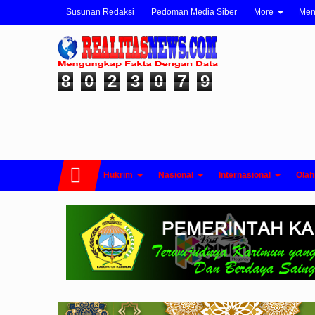
Susunan Redaksi
Pedoman Media Siber
More
Me
8
0
2
3
0
7
9
Hukrim
Nasional
Internasional
Olah