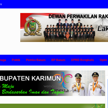
nu
raga
Politik
Pemko Batam
BP Batam
DPRD Bengkalis
Opini