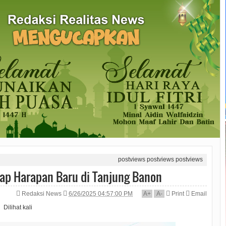
postviews
postviews
postviews
tap Harapan Baru di Tanjung Banon
Redaksi News
6/26/2025 04:57:00 PM
A
+
A
-
Print
Email
Dilihat
kali