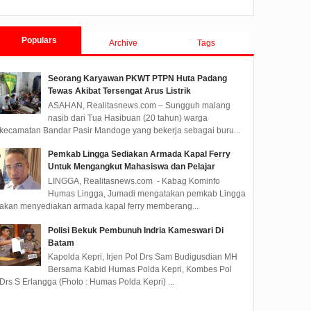
Populars
Archive
Tags
Seorang Karyawan PKWT PTPN Huta Padang
Tewas Akibat Tersengat Arus Listrik
Pendaftaran Dibuka, AHM
Li Claudia Dorong
Evalua
ASAHAN, Realitasnews.com – Sungguh malang
Best Student Ajak Pelajar
Sinergi Perlindungan
Invest
nasib dari Tua Hasibuan (20 tahun) warga
Ubah Ide Jadi Inovasi
Pekerja Migran dan
Siapka
kecamatan Bandar Pasir Mandoge yang bekerja sebagai buru...
untuk Negeri
Pencegahan TPPO di
di 202
Batam
PT Astra Honda Motor (AHM)
Li Claudia meresmikan Balai
BATAM, 
Pemkab Lingga Sediakan Armada Kapal Ferry
melalui AHM Best Student
Latihan Kerja dan Pusat
BP Batam
Untuk Mengangkut Mahasiswa dan Pelajar
2026 mengajak generasi
Informasi Pekerja Migran yang
Dewan P
LINGGA, Realitasnews.com - Kabag Kominfo
muda untuk menghadi...
digelar Cari...
menggelar
Humas Lingga, Jumadi mengatakan pemkab Lingga
akan menyediakan armada kapal ferry memberang...
Polisi Bekuk Pembunuh Indria Kameswari Di
Batam
Kapolda Kepri, Irjen Pol Drs Sam Budigusdian MH
Bersama Kabid Humas Polda Kepri, Kombes Pol
Drs S Erlangga (Fhoto : Humas Polda Kepri) ...