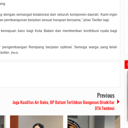
ang.
g dengan semangat kolaborasi dari seluruh komponen daerah. Kami ingin
dan pembangunan berjalan sesuai harapan bersama,” jelas Taofan lagi.
kemajuan baru bagi Kota Batam dan memberikan kontribusi nyata bagi
ar pengembangan Rempang berjalan optimal. Semoga warga yang telah
Taofan.
(Red)
Previous
Jaga Kualitas Air Baku, BP Batam Tertibkan Bangunan Disekitar
DTA Tembesi
Rudi Sampaikan Rencana
Rudi Tinjau Pemupukan Pohon dan
Safari Ramadhan Walikota A
Pembangunan Batam
Kesiapan Pelebaran Jalan
Silahturahmi Dan Komunika
Dengan Masyarakat
2019/07/16
0 Comments
2019/06/19
0 Comments
2019/05/14
0 Commen