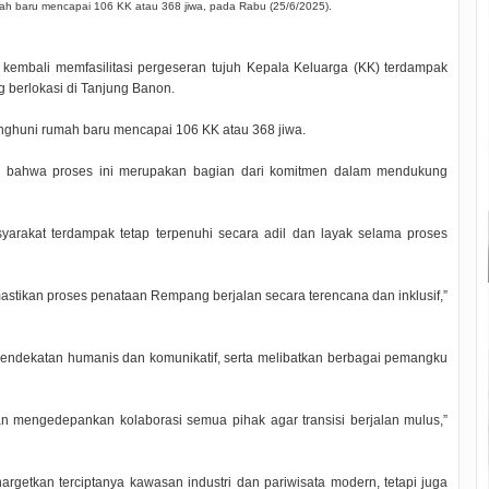
h baru mencapai 106 KK atau 368 jiwa, pada Rabu (25/6/2025).
embali memfasilitasi pergeseran tujuh Kepala Keluarga (KK) terdampak
berlokasi di Tanjung Banon.
nghuni rumah baru mencapai 106 KK atau 368 jiwa.
 bahwa proses ini merupakan bagian dari komitmen dalam mendukung
rakat terdampak tetap terpenuhi secara adil dan layak selama proses
astikan proses penataan Rempang berjalan secara terencana dan inklusif,”
dekatan humanis dan komunikatif, serta melibatkan berbagai pemangku
dan mengedepankan kolaborasi semua pihak agar transisi berjalan mulus,”
getkan terciptanya kawasan industri dan pariwisata modern, tetapi juga