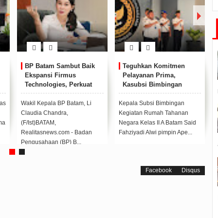
BP Batam Sambut Baik
Teguhkan Komitmen
Ekspansi Firmus
Pelayanan Prima,
Technologies, Perkuat
Kasubsi Bimbingan
Posisi Batam sebagai
Kegiatan Pimpin Apel
Hub Infrastruktur AI
Pagi Rutan Batam
as
Wakil Kepala BP Batam, Li
Kepala Subsi Bimbingan
Regional
Claudia Chandra,
Kegiatan Rumah Tahanan
ma
(F/Ist)BATAM,
Negara Kelas II A Batam Said
Realitasnews.com - Badan
Fahziyadi Alwi pimpin Ape...
Pengusahaan (BP) B...
Facebook
Disqus