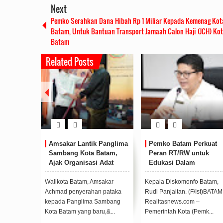
Next
Pemko Serahkan Dana Hibah Rp 1 Miliar Kepada Kemenag Kot
Batam, Untuk Bantuan Transport Jamaah Calon Haji (JCH) Ko
Batam
Related Posts
kan
Amsakar Lantik Panglima
Pemko Batam Perkuat
m,
Sambang Kota Batam,
Peran RT/RW untuk
Kejutan
Ajak Organisasi Adat
Edukasi Dalam
 Tahun
Perkuat Persatuan
Kepatuhan Bayar Pajak
Kendaraan Bermotor
Forkopimda
Walikota Batam, Amsakar
Kepala Diskomonfo Batam,
 Kota
Achmad penyerahan pataka
Rudi Panjaitan. (F/Ist)BATAM
mad, usai
kepada Panglima Sambang
Realitasnews.com –
Kota Batam yang baru,&...
Pemerintah Kota (Pemk...