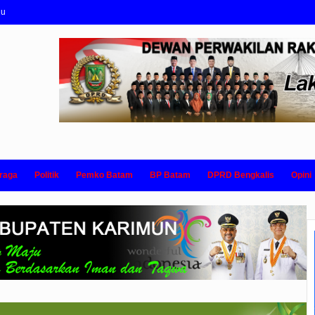
nu
raga
Politik
Pemko Batam
BP Batam
DPRD Bengkalis
Opini