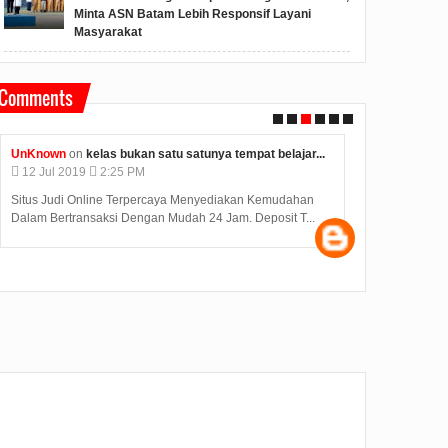
Minta ASN Batam Lebih Responsif Layani
Masyarakat
Comments
UnKnown
on
kelas bukan satu satunya tempat belajar...
Unknown
on
k
12
Jul
2019
2:25 PM
12
Jul
2019
Situs Judi Online Terpercaya Menyediakan Kemudahan
Judi Deposit O
Dalam Bertransaksi Dengan Mudah 24 Jam. Deposit T...
dengan minimal