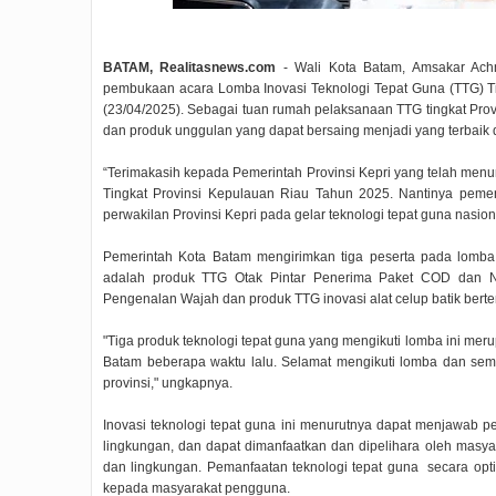
BATAM, Realitasnews.com
- Wali Kota Batam, Amsakar Achm
pembukaan acara Lomba Inovasi Teknologi Tepat Guna (TTG) T
(23/04/2025). Sebagai tuan rumah pelaksanaan TTG tingkat Prov
dan produk unggulan yang dapat bersaing menjadi yang terbaik di
“Terimakasih kepada Pemerintah Provinsi Kepri yang telah men
Tingkat Provinsi Kepulauan Riau Tahun 2025. Nantinya peme
perwakilan Provinsi Kepri pada gelar teknologi tepat guna nasion
Pemerintah Kota Batam mengirimkan tiga peserta pada lomba 
adalah produk TTG Otak Pintar Penerima Paket COD dan N
Pengenalan Wajah dan produk TTG inovasi alat celup batik bert
"Tiga produk teknologi tepat guna yang mengikuti lomba ini m
Batam beberapa waktu lalu. Selamat mengikuti lomba dan semo
provinsi," ungkapnya.
Inovasi teknologi tepat guna ini menurutnya dapat menjawab 
lingkungan, dan dapat dimanfaatkan dan dipelihara oleh masya
dan lingkungan. Pemanfaatan teknologi tepat guna secara optim
kepada masyarakat pengguna.