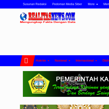
Susunan Redaksi
Pedoman Media Siber
More
Me
Hukrim
Nasional
Internasional
Olah