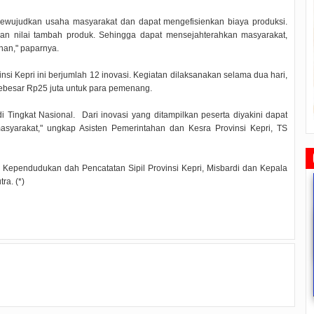
ewujudkan usaha masyarakat dan dapat mengefisienkan biaya produksi.
dan nilai tambah produk. Sehingga dapat mensejahterahkan masyarakat,
nan," paparnya.
si Kepri ini berjumlah 12 inovasi. Kegiatan dilaksanakan selama dua hari,
sebesar Rp25 juta untuk para pemenang.
 Tingkat Nasional. Dari inovasi yang ditampilkan peserta diyakini dapat
syarakat," ungkap Asisten Pemerintahan dan Kesra Provinsi Kepri, TS
Kependudukan dah Pencatatan Sipil Provinsi Kepri, Misbardi dan Kepala
ra. (*)
Rudi Sampaikan Rencana
Rudi Tinjau Pemupukan Pohon dan
Safari Ramadhan Walikota Ajang
Pembangunan Batam
Kesiapan Pelebaran Jalan
Silahturahmi Dan Komunikasi
Dengan Masyarakat
P
2019/07/16
0 Comments
2019/06/19
0 Comments
2019/05/14
0 Comments