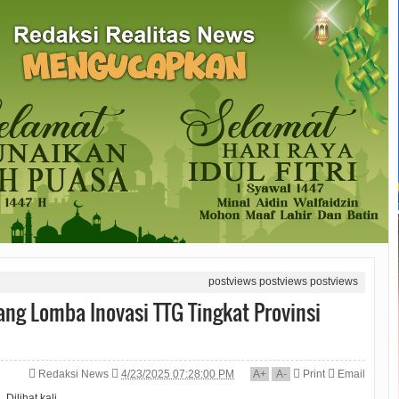
postviews
postviews
postviews
ang Lomba Inovasi TTG Tingkat Provinsi
Redaksi News
4/23/2025 07:28:00 PM
A
+
A
-
Print
Email
Dilihat
kali