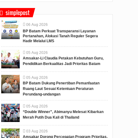
simplepost
06
Aug
2026
BP Batam Perkuat Transparansi Layanan
Pertanahan, Alokasi Tanah Reguler Segera
Hadir Melalui LMS
05
Aug
2026
Amsakar-Li Claudia Petakan Kebutuhan Guru,
Pendidikan Berkualitas Jadi Prioritas Batam
05
Aug
2026
BP Batam Dukung Penertiban Pemanfaatan
Ruang Laut Sesuai Ketentuan Peraturan
Perundang-undangan
05
Aug
2026
“Double Winner”, Abimanyu Melesat Kibarkan
Merah Putih Dua Kali di Thailand
03
Aug
2026
Amsakar Dorong Percepatan Program Prioritas,