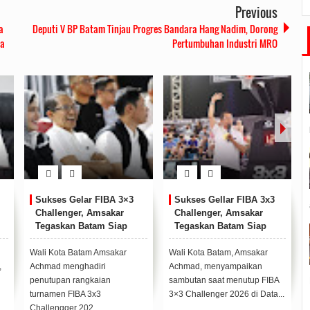
Previous
a
Deputi V BP Batam Tinjau Progres Bandara Hang Nadim, Dorong
ta
Pertumbuhan Industri MRO
Sukses Gelar FIBA 3×3
Sukses Gellar FIBA 3x3
Challenger, Amsakar
Challenger, Amsakar
Tegaskan Batam Siap
Tegaskan Batam Siap
Jadi Pusat Sport Tourism
Jadi Pusat Sport Tourism
Wali Kota Batam Amsakar
Wali Kota Batam, Amsakar
,
Achmad menghadiri
Achmad, menyampaikan
penutupan rangkaian
sambutan saat menutup FIBA
turnamen FIBA 3x3
3×3 Challenger 2026 di Data...
Challengger 202...