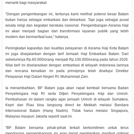
menarik bagi masyarakat.
“Dengan pengembangan ini, tentunya kami melihat potensi besar Batam
bukan hanya sebagai embarkasi dan debarkasi. Tapi juga sebagai pusat
wisata religi dan kegiatan berskala nasional. Pengembangan Asrama Haji
ini akan menjadi bagian dari transformasi layanan publik yang lebih
modern dan bermanfaat luas," katanya.
Peningkatan kapasitas dan kualitas pelayanan di Asrama Haji Kota Batam
ini juga disejalankan dengan tarif Jemaah Haji Embarkasi Batam. Dari
sebelumnya Rp.60.000/orang menjadi Rp.100.000/orang pada tahun 2026.
Nilai tarif ini diselaraskan dengan embarkasi di wilayah Indonesia lainnya
dan rencana kenaikan ini pada prinsipnya telah disetujui Direktur
Pelayanan Haji Dalam Negeri RI, Muhammad Zain.
Ia menambahkan, BP Batam juga akan rapat kembali bersama Badan
Penyelengara Haji RI serta Ditjen Penyelengara Haji dan Umroh.
Pembahasan ini dalam rangka agar jemaah Umroh di wilayah Sumatera,
Kepri dan Riau bisa langsung direct ke Mekkah melalui Bandara
Internasional Batam (Hang Nadim). Tidak harus melalui Singapura,
Malaysia maupun Jakarta seperti saat ini.
"BP Batam bersama pihak-pihak terkait berkomitmen untuk terus
mendorong pengembangan ini agar dapat memberikan manfaat optimal