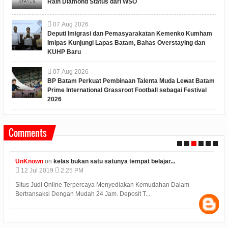
Raih Diamond Status dari WSO
07
Aug
2026
Deputi Imigrasi dan Pemasyarakatan Kemenko Kumham
Imipas Kunjungi Lapas Batam, Bahas Overstaying dan
KUHP Baru
07
Aug
2026
BP Batam Perkuat Pembinaan Talenta Muda Lewat Batam
Prime International Grassroot Football sebagai Festival
2026
Comments
UnKnown
on
kelas bukan satu satunya tempat belajar...
12
Jul
2019
2:25 PM
Situs Judi Online Terpercaya Menyediakan Kemudahan Dalam
Bertransaksi Dengan Mudah 24 Jam. Deposit T...