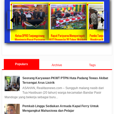
ta Ajang
Ketua DPRD Tanjungpinang
Rapat Paripurna Memperingati
Pemko Tanjung Pinang
unikasi
Memimpin Rapat Paripurna
HUT Otonom ke 20 Tahun, Walikota
Bingkisan Hari Raya Id
at
Pengesahan Ranperda Perubahan
Rahma Paparkan Capaian
Untuk Masyarakat Pene
ments
2022/09/24
0 Comments
2021/10/18
0 Comments
2020/05/11
0 Com
APBD TA 2022 Menjadi Perda
Pembangunan Selama 3 Tahun
Populars
Archive
Tags
Seorang Karyawan PKWT PTPN Huta Padang Tewas Akibat
Tersengat Arus Listrik
ASAHAN, Realitasnews.com – Sungguh malang nasib dari
Tua Hasibuan (20 tahun) warga kecamatan Bandar Pasir
Mandoge yang bekerja sebagai buru...
Pemkab Lingga Sediakan Armada Kapal Ferry Untuk
Mengangkut Mahasiswa dan Pelajar