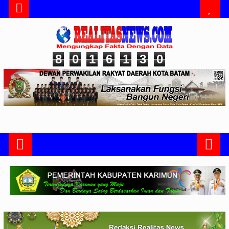
8
0
1
6
1
3
0