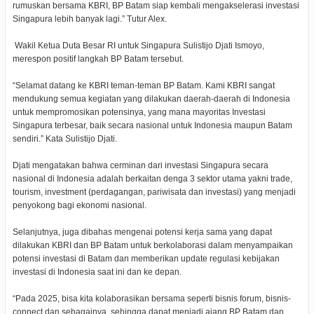
rumuskan bersama KBRI, BP Batam siap kembali mengakselerasi investasi
Singapura lebih banyak lagi.” Tutur Alex.
Wakil Ketua Duta Besar RI untuk Singapura Sulistijo Djati Ismoyo,
merespon positif langkah BP Batam tersebut.
“Selamat datang ke KBRI teman-teman BP Batam. Kami KBRI sangat
mendukung semua kegiatan yang dilakukan daerah-daerah di Indonesia
untuk mempromosikan potensinya, yang mana mayoritas Investasi
Singapura terbesar, baik secara nasional untuk Indonesia maupun Batam
sendiri.” Kata Sulistijo Djati.
Djati mengatakan bahwa cerminan dari investasi Singapura secara
nasional di Indonesia adalah berkaitan denga 3 sektor utama yakni trade,
tourism, investment (perdagangan, pariwisata dan investasi) yang menjadi
penyokong bagi ekonomi nasional.
Selanjutnya, juga dibahas mengenai potensi kerja sama yang dapat
dilakukan KBRI dan BP Batam untuk berkolaborasi dalam menyampaikan
potensi investasi di Batam dan memberikan update regulasi kebijakan
investasi di Indonesia saat ini dan ke depan.
“Pada 2025, bisa kita kolaborasikan bersama seperti bisnis forum, bisnis-
connect dan sebagainya, sehingga dapat menjadi ajang BP Batam dan