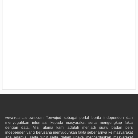
www.realitasnews.com Terwujud sebagai portal berita independen dan
menyuguhkan informasi kepada masyarakat serta mengungkap fakta
dengan data. Misi utama kami adalah menjadi suatu badan pers
independen yang berusaha menyuguhkan fakta sebenarnya ke masyarakat
apa adanya, serta turut serta dalam upaya mencerdaskan masyarakat