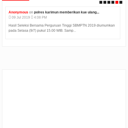
e ulang...
Unknown
on
hasil uji laboratorium limbah plastik...
04
Jul
2019
06:25 AM
PTN 2019 diumumkan
Judi Deposit Ovo semakin booming di dunia judi onli
minimal deposit 10.000 Yuukkkk gabung j...