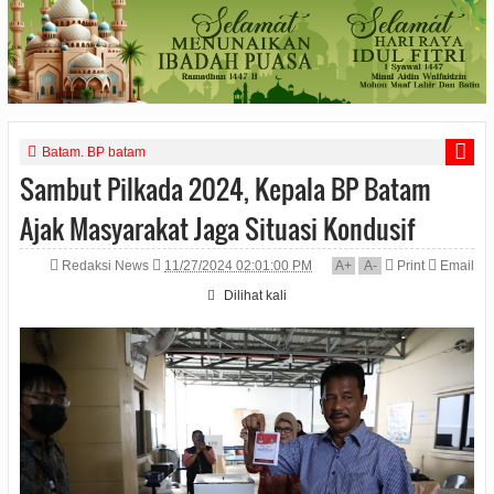
Batam. BP batam
Sambut Pilkada 2024, Kepala BP Batam
Ajak Masyarakat Jaga Situasi Kondusif
Redaksi News
11/27/2024 02:01:00 PM
A
+
A
-
Print
Email
Dilihat
kali