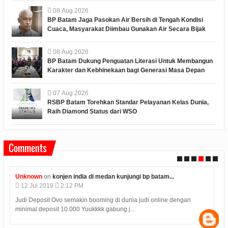
08
Aug
2026
BP Batam Jaga Pasokan Air Bersih di Tengah Kondisi
Cuaca, Masyarakat Diimbau Gunakan Air Secara Bijak
08
Aug
2026
BP Batam Dukung Penguatan Literasi Untuk Membangun
Karakter dan Kebhinekaan bagi Generasi Masa Depan
07
Aug
2026
RSBP Batam Torehkan Standar Pelayanan Kelas Dunia,
Raih Diamond Status dari WSO
Comments
Anonymous
on
polres karimun memberikan kue ulang...
09
Jul
2019
4:08 PM
Hasil Seleksi Bersama Perguruan Tinggi SBMPTN 2019 diumumkan
pada Selasa (9/7) pukul 15.00 WIB. Samp...