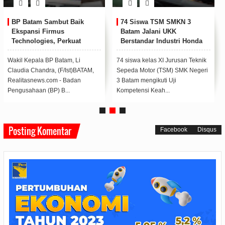
BP Batam Sambut Baik
74 Siswa TSM SMKN 3
Ekspansi Firmus
Batam Jalani UKK
Technologies, Perkuat
Berstandar Industri Honda
Posisi Batam sebagai Hub
Infrastruktur AI Regional
Wakil Kepala BP Batam, Li
74 siswa kelas XI Jurusan Teknik
Claudia Chandra, (F/Ist)BATAM,
Sepeda Motor (TSM) SMK Negeri
Realitasnews.com - Badan
3 Batam mengikuti Uji
Pengusahaan (BP) B...
Kompetensi Keah...
Posting Komentar
Facebook
Disqus