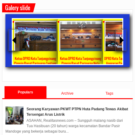
Galery slide
 Bagikan
Ketua DPRD Kota Tanjungpinang
Ketua DPRD Kota Tanjungpinang
DPRD Kota Tanjungpina
ul Fitri
Pimpin Rapat Paripurna Tentang
Pimpin Rapat Paripurna Nota
Anggaran Penanganan 
rima DTKS
Jawaban Pandangan Umum Fraksi-
Pengantar LKPJ Walikota
Tahun 2020 Sebesar Rp 3
ments
2020/05/08
0 Comments
2020/04/30
0 Comments
2020/04/28
0 Co
Fraksi Tentang LKPJ Walikota
Tanjungpinang Tahun 2019
Tanjungpinang TA 2019
Populars
Archive
Tags
Seorang Karyawan PKWT PTPN Huta Padang Tewas Akibat
Tersengat Arus Listrik
ASAHAN, Realitasnews.com – Sungguh malang nasib dari
Tua Hasibuan (20 tahun) warga kecamatan Bandar Pasir
Mandoge yang bekerja sebagai buru...